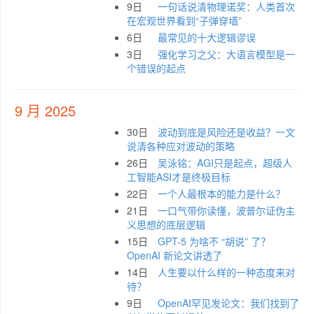
9日
一句话说清物理诺奖：人类首次
在宏观世界看到“子弹穿墙”
6日
最常见的十大逻辑谬误
3日
强化学习之父：大语言模型是一
个错误的起点
9 月 2025
30日
波动到底是风险还是收益？一文
说清各种应对波动的策略
26日
吴泳铭：AGI只是起点，超级人
工智能ASI才是终极目标
22日
一个人最根本的能力是什么？
21日
一口气带你读懂，波普尔证伪主
义思想的底层逻辑
15日
GPT-5 为啥不 “胡说” 了？
OpenAI 新论文讲透了
14日
人生要以什么样的一种态度来对
待？
9日
OpenAI罕见发论文：我们找到了