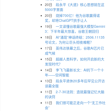
20日
段永平《大道》核心思想就在这
5000字里面
20日
烧掉700亿！他为谷歌赢得诺
奖，却将ChatGPT拱手让人
19日
一文读懂谷歌最强大模型Gemini
3：下半年最大惊喜，谷歌王朝回归
18日
AI“涌现”神话终结：2506.11135
号论文，为何让巨头彻夜难眠？
17日
英伟达铁幕之后，谷歌AI芯片已
成气候
15日
超越人类科学，如何开启新的大
发现时代？
14日
李飞飞最新长文：AI的下一个十
年——空间智能
13日
段永平退休20多年后罕见公开访
谈最全版
11日
2-7-30法则：造就最强记忆大脑
的诀窍
11日
我们很可能正走向一个“无工作社
会”