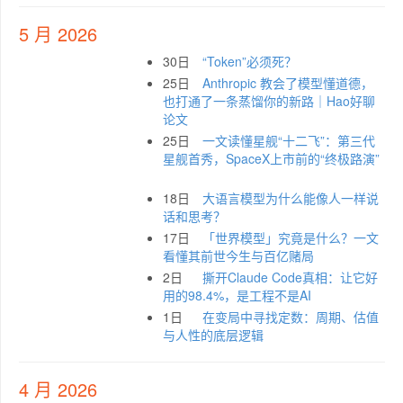
5 月 2026
30日
“Token”必须死？
25日
Anthropic 教会了模型懂道德，
也打通了一条蒸馏你的新路｜Hao好聊
论文
25日
一文读懂星舰“十二飞”：第三代
星舰首秀，SpaceX上市前的“终极路演”
18日
大语言模型为什么能像人一样说
话和思考？
17日
「世界模型」究竟是什么？一文
看懂其前世今生与百亿赌局
2日
撕开Claude Code真相：让它好
用的98.4%，是工程不是AI
1日
在变局中寻找定数：周期、估值
与人性的底层逻辑
4 月 2026