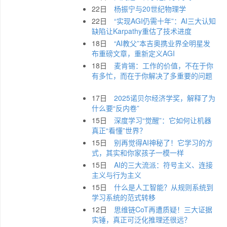
22日
杨振宁与20世纪物理学
22日
“实现AGI仍需十年”：AI三大认知
缺陷让Karpathy重估了技术进度
18日
“AI教父”本吉奥携业界全明星发
布重磅文章，重新定义AGI
18日
麦肯锡：工作的价值，不在于你
有多忙，而在于你解决了多重要的问题
17日
2025诺贝尔经济学奖，解释了为
什么要“反内卷”
15日
深度学习“觉醒”：它如何让机器
真正“看懂”世界？
15日
别再觉得AI神秘了！它学习的方
式，其实和你家孩子一模一样
15日
AI的三大流派：符号主义、连接
主义与行为主义
15日
什么是人工智能？从规则系统到
学习系统的范式转移
12日
思维链CoT再遭质疑！三大证据
实锤，真正可泛化推理还很远？