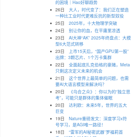
的困境｜Hao好聊趋势
26日
大人，时代变了：我们正在塑造
一种比工业时代更难反抗的新型奴役
25日
2025年，十大物理学突破
24日
别让你的血，在平庸里凉透
23日
AI大神“AK” 2025年终盘点：大模
型6大范式转移
23日
上市15天后，“国产GPU第一股”
出牌：3颗芯片、1个万卡集群
22日
全面起底扎克伯格的豪赌，Meta
只剩这次定义未来的机会
21日
这个世界上最简单的问题，也需
要AI大语言模型来解决吗？
20日
《乌合之众》：你以为的“独立思
考”，可能只是群体的集体催眠
20日
达利欧：未来5年，世界的五大
巨变
19日
Nature重磅发文：深度学习x符
号学习，是AGI唯一路径！
18日
“雷军的AI秘密武器”罗福莉首