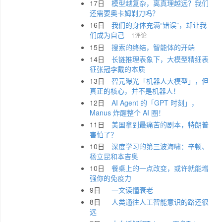
17日
模型越复杂，离真理越远？我们
还需要奥卡姆剃刀吗？
16日
我们的身体充满“错误”，却让我
们成为自己
1评论
15日
搜索的终结，智能体的开端
14日
长链推理表象下，大模型精细表
征张冠李戴的本质
13日
智元曝光「机器人大模型」，但
真正的核心，并不是机器人！
12日
AI Agent 的「GPT 时刻」，
Manus 炸醒整个 AI 圈！
11日
美国拿到最痛苦的剧本，特朗普
害怕了？
10日
深度学习的第三波海啸：辛顿、
杨立昆和本吉奥
10日
餐桌上的一点改变，或许就能增
强你的免疫力
9日
一文读懂衰老
8日
人类通往人工智能意识的路还很
远