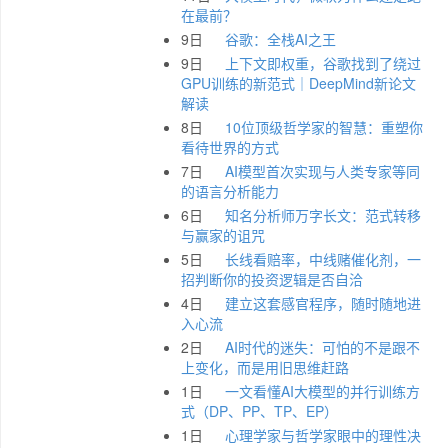
在最前？
9日
谷歌：全栈AI之王
9日
上下文即权重，谷歌找到了绕过
GPU训练的新范式｜DeepMind新论文
解读
8日
10位顶级哲学家的智慧：重塑你
看待世界的方式
7日
AI模型首次实现与人类专家等同
的语言分析能力
6日
知名分析师万字长文：范式转移
与赢家的诅咒
5日
长线看赔率，中线赌催化剂，一
招判断你的投资逻辑是否自洽
4日
建立这套感官程序，随时随地进
入心流
2日
AI时代的迷失：可怕的不是跟不
上变化，而是用旧思维赶路
1日
一文看懂AI大模型的并行训练方
式（DP、PP、TP、EP）
1日
心理学家与哲学家眼中的理性决