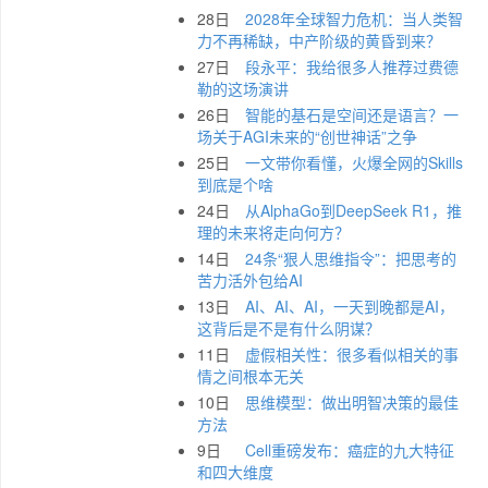
28日
2028年全球智力危机：当人类智
力不再稀缺，中产阶级的黄昏到来？
27日
段永平：我给很多人推荐过费德
勒的这场演讲
26日
智能的基石是空间还是语言？一
场关于AGI未来的“创世神话”之争
25日
一文带你看懂，火爆全网的Skills
到底是个啥
24日
从AlphaGo到DeepSeek R1，推
理的未来将走向何方？
14日
24条“狠人思维指令”：把思考的
苦力活外包给AI
13日
AI、AI、AI，一天到晚都是AI，
这背后是不是有什么阴谋？
11日
虚假相关性：很多看似相关的事
情之间根本无关
10日
思维模型：做出明智决策的最佳
方法
9日
Cell重磅发布：癌症的九大特征
和四大维度