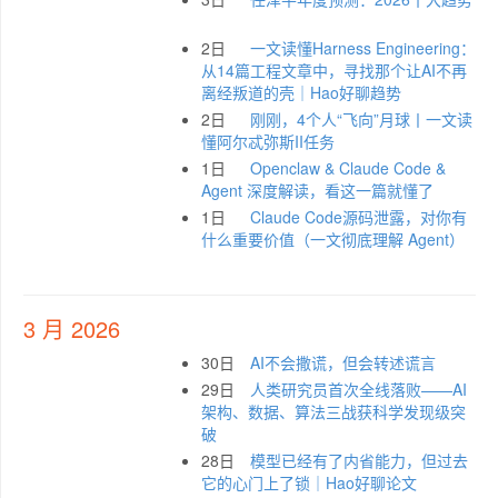
2日
一文读懂Harness Engineering：
从14篇工程文章中，寻找那个让AI不再
离经叛道的壳｜Hao好聊趋势
2日
刚刚，4个人“飞向”月球丨一文读
懂阿尔忒弥斯II任务
1日
Openclaw & Claude Code &
Agent 深度解读，看这一篇就懂了
1日
Claude Code源码泄露，对你有
什么重要价值（一文彻底理解 Agent）
3 月 2026
30日
AI不会撒谎，但会转述谎言
29日
人类研究员首次全线落败——AI
架构、数据、算法三战获科学发现级突
破
28日
模型已经有了内省能力，但过去
它的心门上了锁｜Hao好聊论文