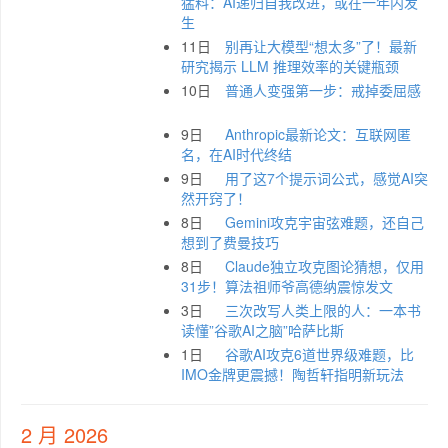
猛料：AI递归自我改进，或在一年内发
生
11日
别再让大模型“想太多”了！最新
研究揭示 LLM 推理效率的关键瓶颈
10日
普通人变强第一步：戒掉委屈感
9日
Anthropic最新论文：互联网匿
名，在AI时代终结
9日
用了这7个提示词公式，感觉AI突
然开窍了！
8日
Gemini攻克宇宙弦难题，还自己
想到了费曼技巧
8日
Claude独立攻克图论猜想，仅用
31步！算法祖师爷高德纳震惊发文
3日
三次改写人类上限的人：一本书
读懂”谷歌AI之脑”哈萨比斯
1日
谷歌AI攻克6道世界级难题，比
IMO金牌更震撼！陶哲轩指明新玩法
2 月 2026