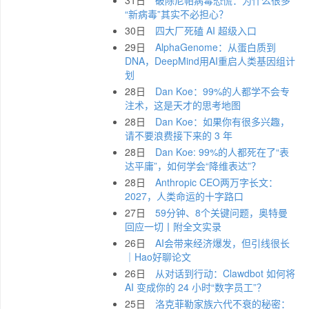
31日
破除尼帕病毒恐慌：为什么很多
“新病毒”其实不必担心？
30日
四大厂死磕 AI 超级入口
29日
AlphaGenome：从蛋白质到
DNA，DeepMind用AI重启人类基因组计
划
28日
Dan Koe：99%的人都学不会专
注术，这是天才的思考地图
28日
Dan Koe：如果你有很多兴趣，
请不要浪费接下来的 3 年
28日
Dan Koe: 99%的人都死在了“表
达平庸”，如何学会“降维表达”？
28日
Anthropic CEO两万字长文：
2027，人类命运的十字路口
27日
59分钟、8个关键问题，奥特曼
回应一切丨附全文实录
26日
AI会带来经济爆发，但引线很长
｜Hao好聊论文
26日
从对话到行动：Clawdbot 如何将
AI 变成你的 24 小时“数字员工”？
25日
洛克菲勒家族六代不衰的秘密：