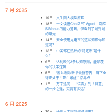
7 月 2025
19日
文生图大模型原理
18日
一文读懂ChatGPT Agent：没超
越Manus的能力范畴，但看到了端到端
的曙光
14日
安全使用充电宝的这些知识你知
道吗？
12日
中美都在热议的“稳定币”是什
么？
6日
达利欧的3条认知原则，能颠覆
你的决策逻辑
5日
瑞·达利欧新书最新警告：当下全
球正处于 “ 死亡螺旋 ” 临界点
1日
万字追问：「语言」到「智慧」
的一步之遥，究竟有多远？
6 月 2025
30日
通用人工智能何时到来？