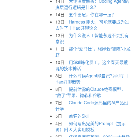
14日
大佬深度解析：Coding Agent的
底层运行逻辑是什么？
14日
五个圈层，你在哪一层？
13日
Harness 刚火，可能就要成为过
去时了｜Hao好聊论文
12日
为什么说人工智能永远不会拥有
意识
11日
那个“爱马仕”，想拯救“智障”小龙
虾
10日
用Skill炼化员工，这个春天最荒
诞的技术神话
8日
什么时候Agent能自己写skill？｜
Hao好聊趋势
8日
提前泄露的Claude绝密模型，
“救了”苹果、微软和谷歌
7日
Claude Code源码里的AI产品设
计学
5日
疯狂的Skill
4日
如何写出完美的Prompt（提示
词）附 8 大实用模板
3日
任泽平年度预测：2026十大趋势