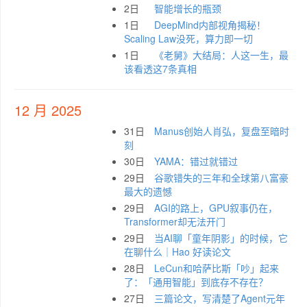
2日
智能增长的瓶颈
1日
DeepMind内部视角揭秘！
Scaling Law没死，算力即一切
1日
《老舅》大结局：人这一生，最
该看透这7条真相
12 月 2025
31日
Manus创始人肖弘，复盘至暗时
刻
30日
YAMA：错过就错过
29日
谷歌错失的三年和全球第八富豪
最大的遗憾
29日
AGI的路上，GPU叙事仍在，
Transformer却无法开门
29日
当AI聊「童年阴影」的时候，它
在聊什么｜Hao 好读论文
28日
LeCun和哈萨比斯「吵」起来
了：「通用智能」到底存不存在？
27日
三篇论文，写清楚了Agent元年