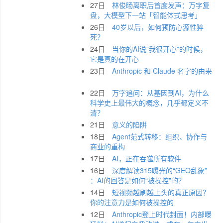
27日
林俊旸离职后首度发声：万字复
盘，大模型下一站「智能体式思考」
26日
40岁以后，如何预防心源性猝
死？
24日
当你的AI说”我很开心”的时候，
它是真的在开心
23日
Anthropic 和 Claude 名字的由来
22日
万字追问：从基因到AI，为什么
科学史上最伟大的概念，几乎都定义不
清？
21日
意义的陷阱
18日
Agent范式转移：组织、协作与
商业的重构
17日
AI，正在吞噬所有软件
16日
深度解读315曝光的“GEO乱象”
：AI的回答是如何“被操控”的？
14日
短视频越刷越上头的真正原因？
你的注意力是如何被操控的
12日
Anthropic登上时代封面！内部曝