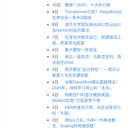
10日
重磅！2025，十大AI人物
9日
Transformer已死？DeepMind正
在押注另一条AGI路线
8日
清华大学团队揪出AI幻觉元凶以
及Gemini对此的看法
7日
在变化中稳住自己：把逻辑当工
具，把直觉当底盘
6日
像大模型一样进化
5日
再见，程序员！马斯克宣判：奇
点就在2026
5日
高手都在“自讨苦吃”：一项可以
重塑人生的关键技能
4日
谷歌DeepMind爆出震撼预言！
2026年，持续学习将让AI「永生」
4日
特斯拉FSD首次横穿美国，
Model3实现1万英里零干预
3日
KAN作者刘子鸣：AI还没等到它
的「牛顿」
3日
继Ilya之后，KAN一作再发檄
文：Scaling终将撞铁壁！