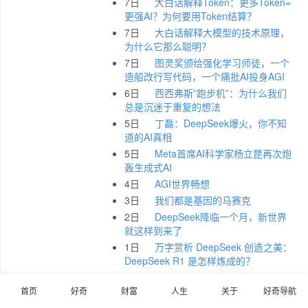
7日
大白话解释Token：更多Token=
更强AI？为何要用Token结算？
7日
大白话解释大模型的技术原理，
为什么它那么聪明？
7日
图灵奖颁给强化学习师徒，一个
造船改行写代码，一个痛批AI投身AGI
6日
西西弗斯”跑步机”：为什么我们
总是沉迷于重复的想法
5日
丁磊：DeepSeek爆火，你不知
道的AI真相
5日
Meta首席AI科学家杨立昆再次炮
轰生成式AI
4日
AGI世界畅想
3日
我们都是基因的马赛克
2日
DeepSeek降临一个月，新世界
就这样到来了
1日
万字赏析 DeepSeek 创造之美：
DeepSeek R1 是怎样炼成的？
首页
好奇
财富
人生
关于
好奇导航
2 月 2025