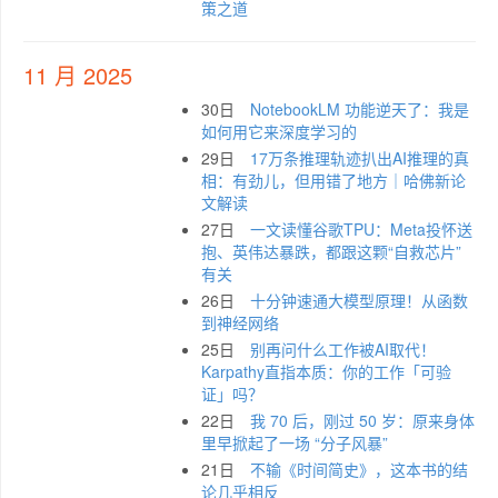
策之道
11 月 2025
30日
NotebookLM 功能逆天了：我是
如何用它来深度学习的
29日
17万条推理轨迹扒出AI推理的真
相：有劲儿，但用错了地方｜哈佛新论
文解读
27日
一文读懂谷歌TPU：Meta投怀送
抱、英伟达暴跌，都跟这颗“自救芯片”
有关
26日
十分钟速通大模型原理！从函数
到神经网络
25日
别再问什么工作被AI取代！
Karpathy直指本质：你的工作「可验
证」吗？
22日
我 70 后，刚过 50 岁：原来身体
里早掀起了一场 “分子风暴”
21日
不输《时间简史》，这本书的结
论几乎相反