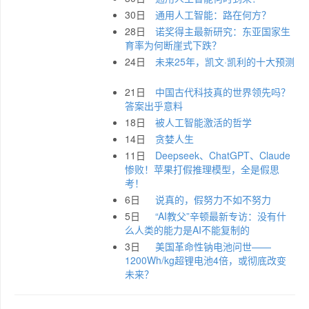
30日
通用人工智能：路在何方？
28日
诺奖得主最新研究：东亚国家生
育率为何断崖式下跌？
24日
未来25年，凯文·凯利的十大预测
21日
中国古代科技真的世界领先吗？
答案出乎意料
18日
被人工智能激活的哲学
14日
贪婪人生
11日
Deepseek、ChatGPT、Claude
惨败！苹果打假推理模型，全是假思
考！
6日
说真的，假努力不如不努力
5日
“AI教父”辛顿最新专访：没有什
么人类的能力是AI不能复制的
3日
美国革命性钠电池问世——
1200Wh/kg超锂电池4倍，或彻底改变
未来？