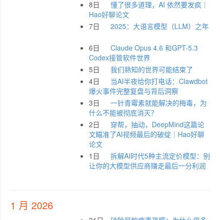
8日
懂了很多道理，AI 依然要发疯｜
Hao好聊论文
7日
2025：大语言模型（LLM）之年
6日
Claude Opus 4.6 和GPT-5.3
Codex接管软件世界
5日
我们熟知的世界可能结束了
4日
当AI半夜给你打电话：Clawdbot
爆火事件完整复盘与背后洞察
3日
一针青霉素就能解决的梅毒，为
什么不能被彻底消灭？
2日
穿帮，抽动，DeepMind这篇论
文瞄准了AI视频最后的破绽｜Hao好聊
论文
1日
拆解AI时代5种主流定价模型：别
让你的大模型供应商赚走最后一分利润
1 月 2026