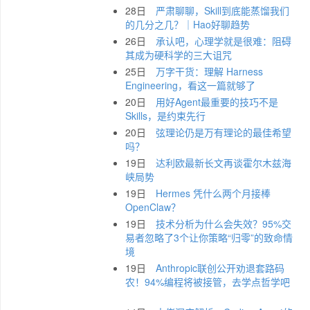
28日
严肃聊聊，Skill到底能蒸馏我们
的几分之几？｜Hao好聊趋势
26日
承认吧，心理学就是很难：阻碍
其成为硬科学的三大诅咒
25日
万字干货：理解 Harness
Engineering，看这一篇就够了
20日
用好Agent最重要的技巧不是
Skills，是约束先行
20日
弦理论仍是万有理论的最佳希望
吗？
19日
达利欧最新长文再谈霍尔木兹海
峡局势
19日
Hermes 凭什么两个月接棒
OpenClaw？
19日
技术分析为什么会失效？95%交
易者忽略了3个让你策略“归零”的致命情
境
19日
Anthropic联创公开劝退套路码
农！94%编程将被接管，去学点哲学吧