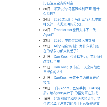
比石油更宝贵的财富
25日
米莱说的“马基雅维利已死”是什
么意思？
24日
2026达沃斯：马斯克与尤瓦尔巅
峰交锋，人类文明的分叉口
23日
Transformer能否支撑下一代
Agent？
23日
2026，中国智驾驶入决赛圈
22日
AI的“相变”时刻：为什么我们现
在的想象力都太贫乏了？
21日
Dan Koe：停止假努力，花1小时
改变后半生
21日
Dan Koe：如何在一天之内彻底
重塑你的人生
21日
DanKoe：未来十年内最重要的
技能
20日
千问Agent、豆包手机、Skills背
后，给Agent“卖铲子”的蓝海正在形成
19日
谷歌刚掀了模型记忆的桌子，英
伟达又革了注意力的命｜Hao好聊论文