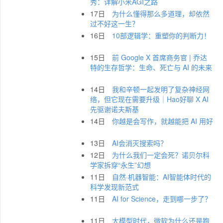
秀：详解小米AGI之路
17日
为什么懂得那么多道理，却依然
过不好这一生？
16日
10部逻辑学：重塑你的判断力！
15日
前 Google X 首席商务官 | 乔达
特的生存哲学：生命、死亡与 AI 的未来
14日
我和辛顿一起发明了复杂神经网
络，但它现在需要升级｜Hao好聊 X AI
先驱谢诺夫斯基
14日
你越是会写作，就越能把 AI 用好
13日
AI会消灭搜索吗？
12日
为什么我们一定会死？诺贝尔科
学家拆穿“永生”幻想
11日
自然·机器智能：AI智能体时代的
科学发现新范式
11日
AI for Science，走到哪一步了？
11日
大模型时代，微软为什么还是跑