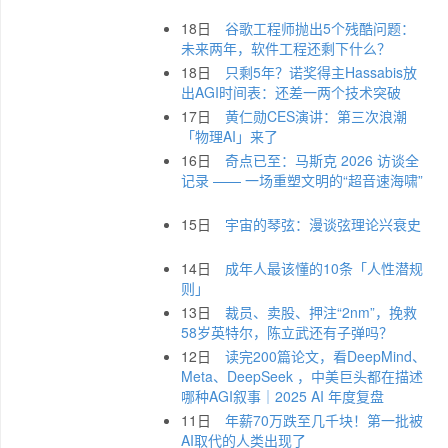
18日
谷歌工程师抛出5个残酷问题：
未来两年，软件工程还剩下什么？
18日
只剩5年？诺奖得主Hassabis放
出AGI时间表：还差一两个技术突破
17日
黄仁勋CES演讲：第三次浪潮
「物理AI」来了
16日
奇点已至：马斯克 2026 访谈全
记录 —— 一场重塑文明的“超音速海啸”
15日
宇宙的琴弦：漫谈弦理论兴衰史
14日
成年人最该懂的10条「人性潜规
则」
13日
裁员、卖股、押注“2nm”，挽救
58岁英特尔，陈立武还有子弹吗？
12日
读完200篇论文，看DeepMind、
Meta、DeepSeek ，中美巨头都在描述
哪种AGI叙事｜2025 AI 年度复盘
11日
年薪70万跌至几千块！第一批被
AI取代的人类出现了