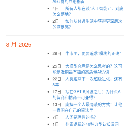
AI幻觉的罪魁祸首
4日
所有人都在谈“人工智能+”，到底
怎么落地？
2日
如何从普通生活中获得更深层次
的满足感？
8 月 2025
29日
牛市里，更要追求“模糊的正确”
25日
大模型究竟是怎么思考的？这可
能是近期最有趣的高质量AI访谈
22日
人类距离下一次超级进化，还有
8年
17日
写在GPT-5风波之后：为什么AI
的智商和情商不可兼得？
13日
废掉一个人最隐蔽的方式：让他
一直困在自己的算法里
7日
人类是理性的吗？
1日
朴素逻辑的48种典型认知漏洞