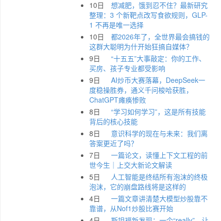
10日
想减肥，饿到忍不住？最新研究
整理：3 个新靶点改写食欲规则，GLP-
1 不再是唯一选择
10日
都2026年了，全世界最会搞钱的
这群大聪明为什开始狂搞自媒体？
9日
“十五五”大事敲定：你的工作、
买房、孩子专业都受影响
9日
AI炒币大赛落幕，DeepSeek一
度稳操胜券，通义千问梭哈获胜，
ChatGPT瘫痪惨败
8日
“学习如何学习”，这是所有技能
背后的核心技能
8日
意识科学的现在与未来：我们离
答案更近了吗？
7日
一篇论文，读懂上下文工程的前
世今生｜上交大新论文解读
5日
人工智能是终结所有泡沫的终极
泡沫，它的崩盘路线将是这样的
4日
一篇文章讲清楚大模型炒股靠不
靠谱，从Nof1炒股比赛开始
4日
斯坦福新发现：一个“really”，让