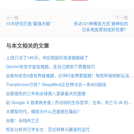
上一篇
下一篇
10大研究打造“最强大脑”
多达121种煮饭方式 被神化的
日系电饭煲到底好在哪？
与本文相关的文章
上线只活了180天，AI应用层的泡沫被戳破了
Gemini攻克宇宙弦难题，还自己想到了费曼技巧
谷歌AI攻克6道世界级难题，比IMO金牌更震撼！陶哲轩指明新玩法
Transformer已死？DeepMind正在押注另一条AGI路线
谷歌错失的三年和全球第八富豪最大的遗憾
前 Google X 首席商务官 | 乔达特的生存哲学：生命、死亡与 AI 的未来
大模型时代，微软为什么还是跑在最前？
谷歌：全栈AI之王
知名分析师万字长文：范式转移与赢家的诅咒