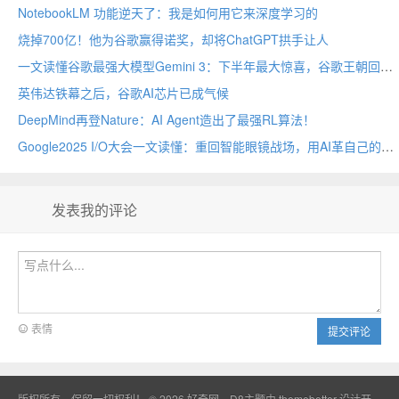
NotebookLM 功能逆天了：我是如何用它来深度学习的
烧掉700亿！他为谷歌赢得诺奖，却将ChatGPT拱手让人
一文读懂谷歌最强大模型Gemini 3：下半年最大惊喜，谷歌王朝回归
英伟达铁幕之后，谷歌AI芯片已成气候
DeepMind再登Nature：AI Agent造出了最强RL算法！
Google2025 I/O大会一文读懂：重回智能眼镜战场，用AI革自己的命
发表我的评论
表情
提交评论
版权所有，保留一切权利！ © 2026
好奇网
D8主题由
themebetter
设计开