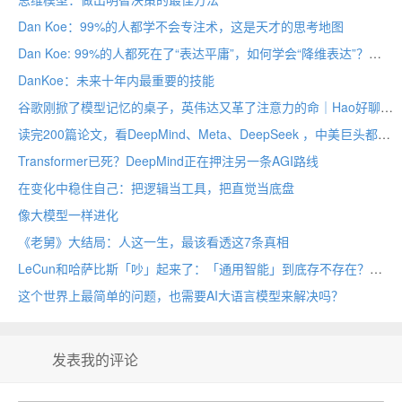
Dan Koe：99%的人都学不会专注术，这是天才的思考地图
Dan Koe: 99%的人都死在了“表达平庸”，如何学会“降维表达”？
DanKoe：未来十年内最重要的技能
谷歌刚掀了模型记忆的桌子，英伟达又革了注意力的命｜Hao好聊论文
读完200篇论文，看DeepMind、Meta、DeepSeek ，中美巨头都在描述哪种AGI叙事｜2025 AI 年度复盘
Transformer已死？DeepMind正在押注另一条AGI路线
在变化中稳住自己：把逻辑当工具，把直觉当底盘
像大模型一样进化
《老舅》大结局：人这一生，最该看透这7条真相
LeCun和哈萨比斯「吵」起来了：「通用智能」到底存不存在？
这个世界上最简单的问题，也需要AI大语言模型来解决吗？
发表我的评论