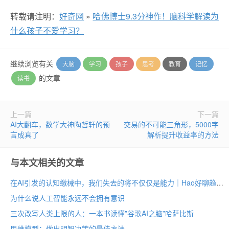
转载请注明：
好奇网
»
哈佛博士9.3分神作！脑科学解读为
什么孩子不爱学习？
继续浏览有关
大脑
学习
孩子
思考
教育
记忆
的文章
读书
上一篇
下一篇
AI大翻车，数学大神陶哲轩的预
交易的不可能三角形，5000字
言成真了
解析提升收益率的方法
与本文相关的文章
在AI引发的认知缴械中，我们失去的将不仅仅是能力｜Hao好聊趋势
为什么说人工智能永远不会拥有意识
三次改写人类上限的人：一本书读懂”谷歌AI之脑”哈萨比斯
思维模型：做出明智决策的最佳方法