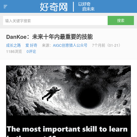
好奇网
DanKoe：未来十年内最重要的技能
成长之路
爱 好奇
来源：
AIGC创意猎人公众号
7个月前（01-21）
1186浏览
0评论