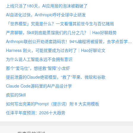
上线只活了180天，AI应用层的泡沫被戳破了
AI自进化过快，Anthropic呼吁全球中止研发
「世界模型」究竟是什么？一文看懂其前世今生与百亿赌局
严肃聊聊，Skill到底能蒸馏我们的几分之几？｜Hao好聊趋势
Anthropic联创公开劝退套路码农！94%编程将被接管，去学点哲学吧
Harness 刚火，可能就要成为过去时了｜Hao好聊论文
为什么说人工智能永远不会拥有意识
那个“爱马仕”，想拯救“智障”小龙虾
提前泄露的Claude绝密模型，“救了”苹果、微软和谷歌
Claude Code源码里的AI产品设计学
疯狂的Skill
如何写出完美的Prompt（提示词）附 8 大实用模板
任泽平年度预测：2026十大趋势