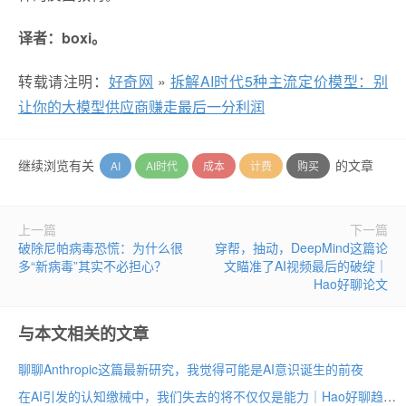
译者：boxi。
转载请注明：
好奇网
»
拆解AI时代5种主流定价模型：别
让你的大模型供应商赚走最后一分利润
继续浏览有关
的文章
AI
AI时代
成本
计费
购买
上一篇
下一篇
破除尼帕病毒恐慌：为什么很
穿帮，抽动，DeepMind这篇论
多“新病毒”其实不必担心？
文瞄准了AI视频最后的破绽｜
Hao好聊论文
与本文相关的文章
聊聊Anthropic这篇最新研究，我觉得可能是AI意识诞生的前夜
在AI引发的认知缴械中，我们失去的将不仅仅是能力｜Hao好聊趋势