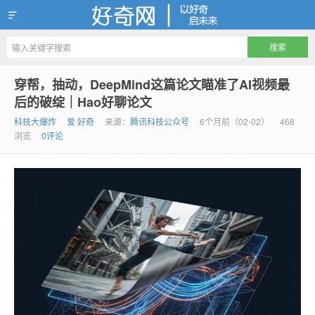
好奇网
穿帮，抽动，DeepMind这篇论文瞄准了AI视频最
后的破绽｜Hao好聊论文
科技大爆炸
爱 好奇
来源：
腾讯科技公众号
6个月前（02-02）
468
浏览
0评论