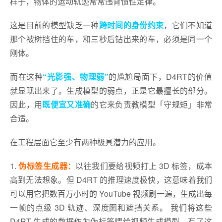
样子，物体的运动轨迹常常违背惯性定律。
这是目前的模型缺乏一种
跨时间的身份约束
，它们不知道
那个被树挡住的车，和三秒后钻出来的车，必须是同一个
刚体。
而在这种
“光影强、物理弱”
的尴尬局面下，D4RT的价值
就显现出来了。生成模型的弱点，正是它最擅长的部分。
因此，用
既便宜又准确
的它来负责教模型「守规矩」非常
合适。
在工程层面它至少有两种极具潜力的应用。
1.
伪标签生成器：
以往我们要给视频打上 3D 标签，成本
高到无法想象。但 D4RT 的推理速度极快，这意味着我们
可以用它把数百万小时的 YouTube 视频刷一遍，生成出每
一帧的点级 3D 轨迹、深度图和遮挡关系。 我们将这些
D4RT 生成的数据作为伪标签喂给视频生成模型。有了这