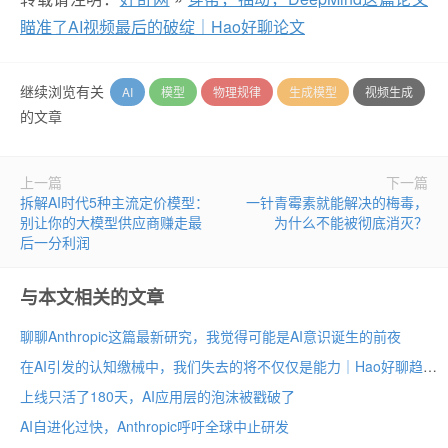
瞄准了AI视频最后的破绽｜Hao好聊论文
继续浏览有关
AI
模型
物理规律
生成模型
视频生成
的文章
上一篇
下一篇
拆解AI时代5种主流定价模型：
一针青霉素就能解决的梅毒，
别让你的大模型供应商赚走最
为什么不能被彻底消灭？
后一分利润
与本文相关的文章
聊聊Anthropic这篇最新研究，我觉得可能是AI意识诞生的前夜
在AI引发的认知缴械中，我们失去的将不仅仅是能力｜Hao好聊趋势
上线只活了180天，AI应用层的泡沫被戳破了
AI自进化过快，Anthropic呼吁全球中止研发