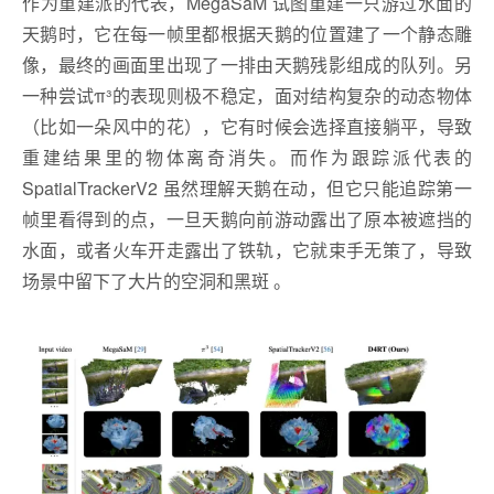
作为重建派的代表，MegaSaM 试图重建一只游过水面的
天鹅时，它在每一帧里都根据天鹅的位置建了一个静态雕
像，最终的画面里出现了一排由天鹅残影组成的队列。另
一种尝试π³的表现则极不稳定，面对结构复杂的动态物体
（比如一朵风中的花），它有时候会选择直接躺平，导致
重建结果里的物体离奇消失。而作为跟踪派代表的
SpatialTrackerV2 虽然理解天鹅在动，但它只能追踪第一
帧里看得到的点，一旦天鹅向前游动露出了原本被遮挡的
水面，或者火车开走露出了铁轨，它就束手无策了，导致
场景中留下了大片的空洞和黑斑 。