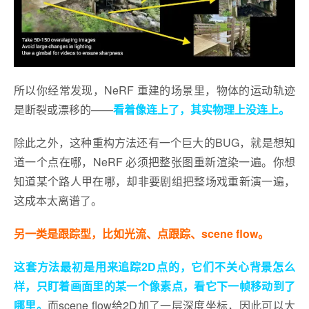
所以你经常发现，NeRF 重建的场景里，物体的运动轨迹
是断裂或漂移的——
看着像连上了，其实物理上没连上。
除此之外，这种重构方法还有一个巨大的BUG，就是想知
道一个点在哪，NeRF 必须把整张图重新渲染一遍。你想
知道某个路人甲在哪，却非要剧组把整场戏重新演一遍，
这成本太离谱了。
另一类是跟踪型，比如光流、点跟踪、scene flow。
这套方法最初是用来追踪2D点的，它们不关心背景怎么
样，只盯着画面里的某一个像素点，看它下一帧移动到了
哪里。
而scene flow给2D加了一层深度坐标，因此可以大