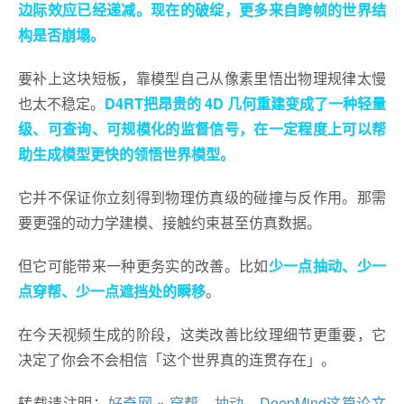
边际效应已经递减。现在的破绽，更多来自跨帧的世界结
构是否崩塌。
要补上这块短板，靠模型自己从像素里悟出物理规律太慢
也太不稳定。
D4RT把昂贵的 4D 几何重建变成了一种轻量
级、可查询、可规模化的监督信号，在一定程度上可以帮
助生成模型更快的领悟世界模型。
它并不保证你立刻得到物理仿真级的碰撞与反作用。那需
要更强的动力学建模、接触约束甚至仿真数据。
但它可能带来一种更务实的改善。比如
少一点抽动、少一
点穿帮、少一点遮挡处的瞬移
。
在今天视频生成的阶段，这类改善比纹理细节更重要，它
决定了你会不会相信「这个世界真的连贯存在」。
转载请注明：
好奇网
»
穿帮，抽动，DeepMind这篇论文