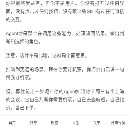
你是最终受益者，但你不是用户。你没有打开过任何界
面，没有点击过任何按钮，没有跟这些Skill有过任何直接
的交互。
Agent才是那个在调用这些能力、处理返回结果、做出判
断和选择的角色。
注意，这并不是比喻，这就是字面意思。
推演到更远的场景，现在你要订机票，你还会自己说一句
帮我订机票。
但，再往前走一步呢？你的Agent知道你下周三有个上海
的会议，它自己判断你需要机票，自己去查航班，自己比
价，自己下单。
全程你都不知道这件事发生了，直到Agent给你发一条消
首页
好奇
财富
人生
关于
好奇导航
息说，下周三的航班已经订好了，东航14:20，靠窗。