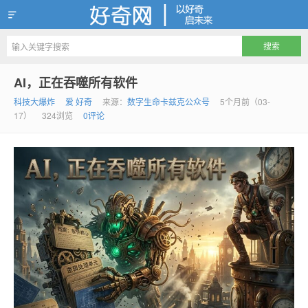
好奇网
AI，正在吞噬所有软件
科技大爆炸
爱 好奇
来源：
数字生命卡兹克公众号
5个月前（03-
17）
324浏览
0评论