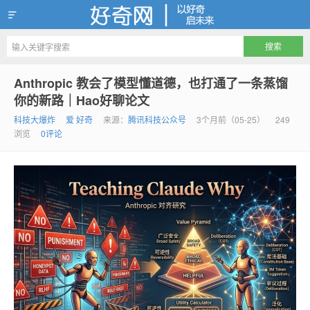
好奇网
Anthropic 教会了模型懂道德，也打通了一条蒸馏
你的新路｜Hao好聊论文
科技大爆炸
爱 好奇
来源：
腾讯科技公众号
3个月前（05-25）
249
浏览
0评论