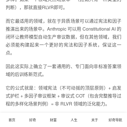
判断），那就直接RLVR即可。
而它最适用的领域，就在于异质场景可以通过宪法和因子
推演出来的场景中。Anthropic 可以用 Constitutional AI 的
闭环让教师模型自动生产审议数据，但在其他领域，我们
必须能构建起来一个更好的宪法和因子系统，保证这一
点。
因此这实际上确立了一套通用的、专门面向非标准答案领
域的后训练新范式。
它的公式就是：领域宪法（不可动摇的顶层原则）+ 启发
式护栏 + 多因子审议框架 + 审议式 COT（包含完整推导过
程的多样化场景判例）= 非 RLVR 领域的泛化能力。
04
首页
好奇
财富
人生
关于
好奇导航