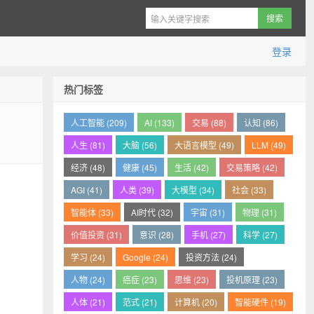
登录
热门标签
人工智能 (209)
AI (133)
交易 (88)
认知 (86)
人生 (81)
大脑 (56)
大语言模型 (49)
LLM (49)
经济 (48)
健康 (45)
生活 (42)
交易策略 (42)
AGI (41)
人类 (39)
大模型 (34)
社会 (33)
智能体 (33)
AI时代 (32)
宇宙 (31)
物理 (31)
价值投资 (31)
意识 (28)
手机 (27)
科学 (27)
学习 (24)
Google (24)
投资方法 (24)
人物 (24)
癌症 (23)
思维 (23)
投机原理 (23)
人体 (21)
范式 (21)
计算机 (20)
智能硬件 (19)