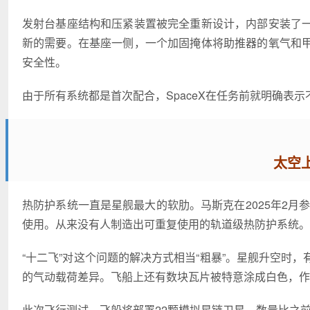
发射台基座结构和压紧装置被完全重新设计，内部安装了
新的需要。在基座一侧，一个加固掩体将助推器的氧气和
安全性。
由于所有系统都是首次配合，SpaceX在任务前就明确表
太空
热防护系统一直是星舰最大的软肋。马斯克在2025年2月
使用。从来没有人制造出可重复使用的轨道级热防护系统。
“十二飞”对这个问题的解决方式相当“粗暴”。星舰升空时
的气动载荷差异。飞船上还有数块瓦片被特意涂成白色，
此次飞行测试，飞船将部署22颗模拟星链卫星，数量比之前