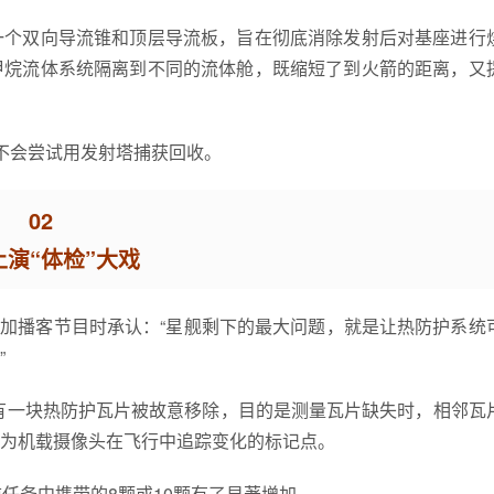
一个双向导流锥和顶层导流板，旨在彻底消除发射后对基座进行
甲烷流体系统隔离到不同的流体舱，既缩短了到火箭的距离，又
示不会尝试用发射塔捕获回收。
02
上演“体检”大戏
参加播客节目时承认：“星舰剩下的最大问题，就是让热防护系统
”
，有一块热防护瓦片被故意移除，目的是测量瓦片缺失时，相邻瓦
作为机载摄像头在飞行中追踪变化的标记点。
任务中携带的8颗或10颗有了显著增加。