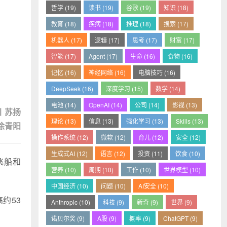
哲学 (19)
读书 (19)
谷歌 (19)
知识 (18)
教育 (18)
疾病 (18)
推理 (18)
搜索 (17)
机器人 (17)
逻辑 (17)
思考 (17)
财富 (17)
智能 (17)
Agent (17)
生命 (16)
食物 (16)
记忆 (16)
神经网络 (16)
电脑技巧 (16)
DeepSeek (16)
深度学习 (15)
数学 (14)
电池 (14)
OpenAI (14)
公司 (14)
影视 (13)
丨苏扬
理论 (13)
信息 (13)
强化学习 (13)
Skills (13)
徐青阳
操作系统 (12)
微软 (12)
育儿 (12)
安全 (12)
生成式AI (12)
语言 (12)
投资 (11)
饮食 (10)
飞船和
营养 (10)
周期 (10)
工作 (10)
世界模型 (10)
中国经济 (10)
问题 (10)
AI安全 (10)
高约53
Anthropic (10)
科技 (9)
新奇 (9)
世界 (9)
诺贝尔奖 (9)
A股 (9)
概率 (9)
ChatGPT (9)