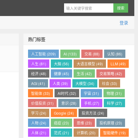
登录
热门标签
人工智能 (209)
AI (133)
交易 (88)
认知 (86)
人生 (81)
大脑 (56)
大语言模型 (49)
LLM (49)
经济 (48)
健康 (45)
生活 (42)
交易策略 (42)
AGI (41)
人类 (39)
大模型 (34)
社会 (33)
智能体 (33)
AI时代 (32)
宇宙 (31)
物理 (31)
价值投资 (31)
意识 (28)
手机 (27)
科学 (27)
学习 (24)
Google (24)
投资方法 (24)
人物 (24)
癌症 (23)
思维 (23)
投机原理 (23)
人体 (21)
范式 (21)
计算机 (20)
智能硬件 (19)