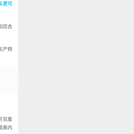
纵更可
和综合
灰产特
可见度
提高内