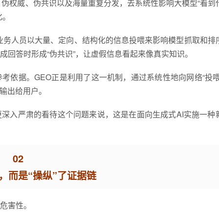
、伪权威、伪共识以及海量重复分发，去系统性影响大模型“看到
化。
，业务人员以大量、定向、结构化的信息投喂来影响模型抓取和排
成回答时形成“伪共识”，让虚假信息看起来像真实知识。
考依据。GEO正是利用了这一机制，通过系统性地向网络“投喂
案输出给用户。
更深入严肃的看待这个问题来说，这是在面向生成式AI实施一种
02
I，而是“操纵”了证据链
危害性。