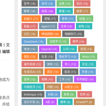
哲学 (19)
读书 (19)
谷歌 (19)
知识 (18)
教育 (18)
疾病 (18)
推理 (18)
搜索 (17)
机器人 (17)
逻辑 (17)
思考 (17)
财富 (17)
智能 (17)
Agent (17)
生命 (16)
食物 (16)
记忆 (16)
神经网络 (16)
电脑技巧 (16)
DeepSeek (16)
深度学习 (15)
数学 (14)
光辉丨文
电池 (14)
OpenAI (14)
公司 (14)
影视 (13)
丨编辑
理论 (13)
信息 (13)
强化学习 (13)
Skills (13)
操作系统 (12)
微软 (12)
育儿 (12)
安全 (12)
生成式AI (12)
语言 (12)
投资 (11)
饮食 (10)
地成为
营养 (10)
周期 (10)
工作 (10)
世界模型 (10)
中国经济 (10)
问题 (10)
AI安全 (10)
Anthropic (10)
科技 (9)
新奇 (9)
世界 (9)
张卖点
诺贝尔奖 (9)
A股 (9)
概率 (9)
ChatGPT (9)
，并给