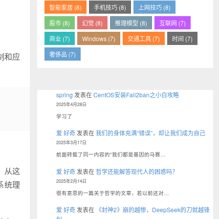
智能家居 (8)
手机技巧 (8)
上网技巧 (8)
股市 (8)
幻觉 (8)
推理模型 (8)
互联网 (7)
商业 (7)
Windows (7)
交通工具 (7)
时间 (7)
奢侈品 (7)
制和应
spring
发表在
CentOS安装Fail2ban之小白攻略
2025年4月28日
学习了
爱 好奇
发表在
我们的身体充满“错误”，却让我们成为自己
2025年3月17日
前面转载了同一内容的“我们都是基因的马赛…
。从这
爱 好奇
发表在
哲学还能解答现代人的困惑吗？
2025年2月14日
系统理
很有意思的一篇关于哲学的文章，若以前还对…
爱 好奇
发表在
《封神2》崩的越惨，DeepSeek的刀就越锋