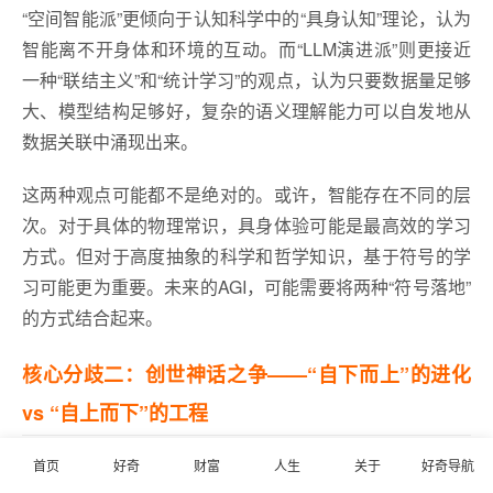
“空间智能派”更倾向于认知科学中的“具身认知”理论，认为
智能离不开身体和环境的互动。而“LLM演进派”则更接近
一种“联结主义”和“统计学习”的观点，认为只要数据量足够
大、模型结构足够好，复杂的语义理解能力可以自发地从
数据关联中涌现出来。
这两种观点可能都不是绝对的。或许，智能存在不同的层
次。对于具体的物理常识，具身体验可能是最高效的学习
方式。但对于高度抽象的科学和哲学知识，基于符号的学
习可能更为重要。未来的AGI，可能需要将两种“符号落地”
的方式结合起来。
核心分歧二：创世神话之争——“自下而上”的进化
vs “自上而下”的工程
首页
好奇
财富
人生
关于
好奇导航
这是关于构建AGI的两种截然不同的“创世”哲学。