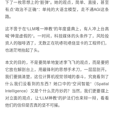
下了一枚思想上的“脏弹”。她的观点，简单、直接，甚至
有点“政治不正确”：单纯的大语言模型，走不通AGI这条
路。
这不啻于在“LLM唯一神教”的年度盛典上，有人冲上台高
喊“神是虚假的”。一时间，科技媒体的头条炸了，风险投
资人的咖啡洒了，无数正在吭哧吭哧烧显卡的工程师们，
也迷茫地抬起了头。
本文的目的，不是要简单地复述李飞飞的观点，而是要把
它放在解剖台上，用最锋利的思想手术刀，一层层剖开。
我们要搞清楚，这位计算机视觉领域的泰斗，究竟看到了
什么我们没看到的东西？她口中的“空间智能”（Spatial
Intelligence）又是个什么灵丹妙药？当然，我们更要摆上
对立面的观点，让“LLM神教”的护法们也来辩一辩，看看
他们的信仰是否真的坚不可摧。