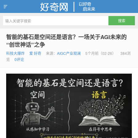
好奇网
智能的基石是空间还是语言？一场关于AGI未来的
“创世神话”之争
科技大爆炸
爱 好奇
来源：
AIGC产业观澜
5个月前（02-26）
384浏
览
0评论