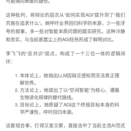
可能通向悬崖的捷径。
这种批判，将辩论的层次从“如何实现AGI”提升到了“我们
究竟在追求什么”。她呼吁业界回归科学的本源，少一些浮
夸的叙事，多一些对智能本质问题的踏实研究。这种冷静
和务实，与当前甚嚣尘上的AGI狂热形成了鲜明对比。
李飞飞的“反共识”观点，构成了一个三位一体的逻辑闭
环：
本体论上，她指出LLM因缺乏感知而无法真正理
解世界。
方法论上，她提出了以“空间智能”为核心、遵循
生物进化规律的替代路线。
目标论上，她质疑了AGI这个终极目标本身的科
学严谨性，呼吁回归本源。
这套组合拳，打得又准又狠，直接击中了当前主流AI范式