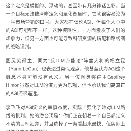
这个定义是模糊的、浮动的，甚至带有几分神话色彩。当
一个目标无法被清晰定义和量化衡量时，它就很容易沦为
一种市场营销的口号。大家都在谈论AGI，但每个人心中
的AGI可能都不一样。这种模糊性，一方面激发了人们的
想象力，但另一方面也可能导致科研资源的错配和路线图
的战略误判。
图灵奖得主、同为“反LLM万能论”阵营大将的杨立昆
（Yann LeCun）也表达过类似观点，他甚至认为AGI这个
概念本身可能没有意义。另一位图灵奖得主Geoffrey
Hinton虽然对LLM的潜力更为乐观，但也承认我们离真正
的AGI还很遥远。
李飞飞对AGI定义的审慎态度，实际上强化了她对LLM路
线的批判。她的潜台词是：你们正在朝着一个自己都定义
不清的目标狂奔，并且选择了一条看起来最快、但实际上