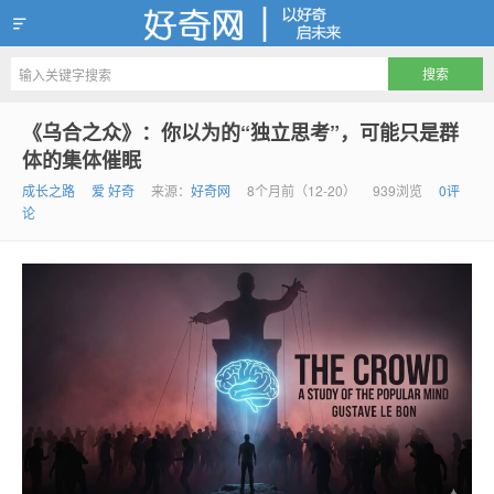
好奇网
《乌合之众》：你以为的“独立思考”，可能只是群
体的集体催眠
成长之路
爱 好奇
来源：
好奇网
8个月前（12-20）
939浏览
0评
论