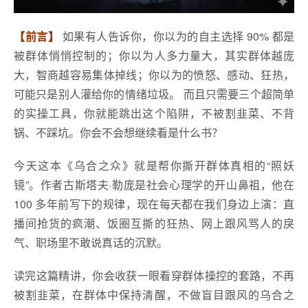
【前言】
如果有人告诉你，你以为的自主选择 90% 都是
被群体悄悄控制的；你以为人多力量大，其实群体越庞
大，智商越容易集体掉线；你以为的愤怒、感动、狂热，
可能只是别人灌给你的情绪垃圾。 而且只需要三个超简单
的实操工具，你就能跳出这个陷阱，不被割韭菜、不背
锅、不踩坑。你会不会想继续看是什么书？
今天这本《乌合之众》就是帮你撕开群体真相的“照妖
镜”。作者古斯塔夫·勒庞是社会心理学的开山鼻祖，他在
100 多年前写下的规律，现在每天都在我们身边上演：直
播间抢货的疯潮、饭圈互撕的狂热、网上跟风骂人的戾
气、职场里不敢说真话的沉默。
读完这篇精讲，你会收获一眼看穿群体操控的套路，不再
被割韭菜，在群体中保持清醒，不做盲目跟风的乌合之