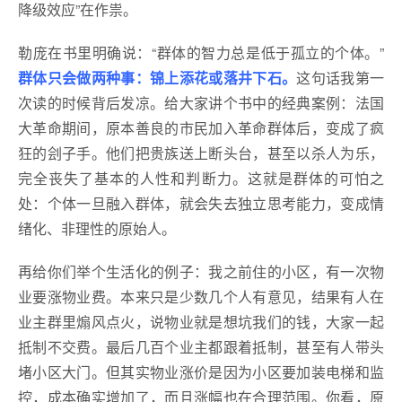
降级效应”在作祟。
勒庞在书里明确说：“群体的智力总是低于孤立的个体。”
群体只会做两种事：锦上添花或落井下石。
这句话我第一
次读的时候背后发凉。给大家讲个书中的经典案例：法国
大革命期间，原本善良的市民加入革命群体后，变成了疯
狂的刽子手。他们把贵族送上断头台，甚至以杀人为乐，
完全丧失了基本的人性和判断力。这就是群体的可怕之
处：个体一旦融入群体，就会失去独立思考能力，变成情
绪化、非理性的原始人。
再给你们举个生活化的例子：我之前住的小区，有一次物
业要涨物业费。本来只是少数几个人有意见，结果有人在
业主群里煽风点火，说物业就是想坑我们的钱，大家一起
抵制不交费。最后几百个业主都跟着抵制，甚至有人带头
堵小区大门。但其实物业涨价是因为小区要加装电梯和监
控，成本确实增加了，而且涨幅也在合理范围。你看，原