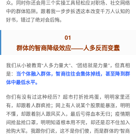
众。同时你还会用三个实操工具轻松应对职场、社交网络
中的群体陷阱。跟着我一步步拆透这本改变千万人认知的
好书，错过了绝对会后悔。
01
群体的智商降级效应——人多反而变蠢
我们从小被教育“人多力量大”、“团结就是力量”，但真相
是：
当个体融入群体，智商往往会集体掉线，甚至降到群
体中最低水平。
你们有没有过这种经历？超市打折抢鸡蛋，明明家里还
有，却跟着人群疯抢；网上有人说某个股票能暴涨，明明
不懂，却跟着别人跟风买入，最后亏得血本无归；疫情期
间抢盐抢口罩，明明知道根本用不完，却还是忍不住加入
抢购大军。我跟你们说，这不是你们傻，而是群体的“智商