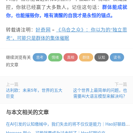
控，你就已经赢了大多数人。记住这句话：
群体能成就
你，也能摧毁你，唯有清醒的自我才是永恒的锚点。
转载请注明：
好奇网
»
《乌合之众》：你以为的“独立思
考”，可能只是群体的集体催眠
继续浏览有关
思考
情绪
真相
群体
认知
读书
的文章
上一篇
下一篇
达利欧：未来5年，世界的五大
这个世界上最简单的问题，也
巨变
需要AI大语言模型来解决吗？
与本文相关的文章
在AI引发的认知缴械中，我们失去的将不仅仅是能力｜Hao好聊趋势
Harness 刚火，可能就要成为过去时了｜Hao好聊论文