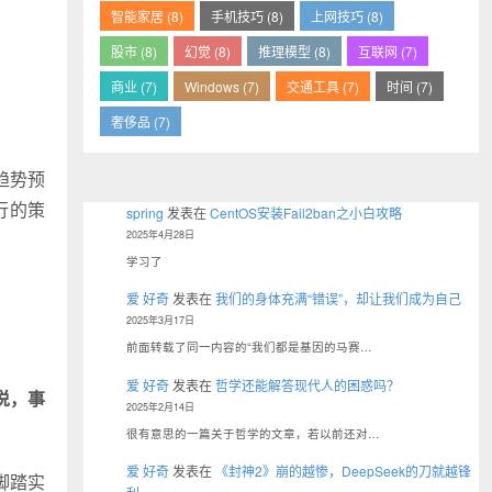
智能家居 (8)
手机技巧 (8)
上网技巧 (8)
股市 (8)
幻觉 (8)
推理模型 (8)
互联网 (7)
商业 (7)
Windows (7)
交通工具 (7)
时间 (7)
奢侈品 (7)
趋势预
行的策
spring
发表在
CentOS安装Fail2ban之小白攻略
2025年4月28日
学习了
爱 好奇
发表在
我们的身体充满“错误”，却让我们成为自己
2025年3月17日
前面转载了同一内容的“我们都是基因的马赛…
爱 好奇
发表在
哲学还能解答现代人的困惑吗？
说，事
2025年2月14日
很有意思的一篇关于哲学的文章，若以前还对…
爱 好奇
发表在
《封神2》崩的越惨，DeepSeek的刀就越锋
脚踏实