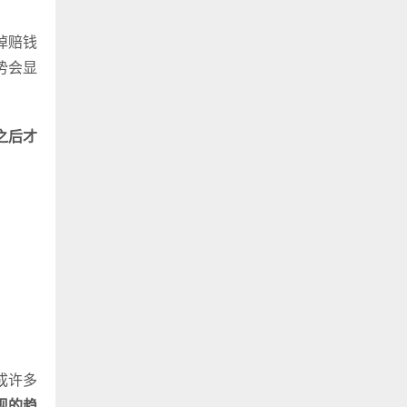
掉赔钱
势会显
之后才
成许多
现的趋