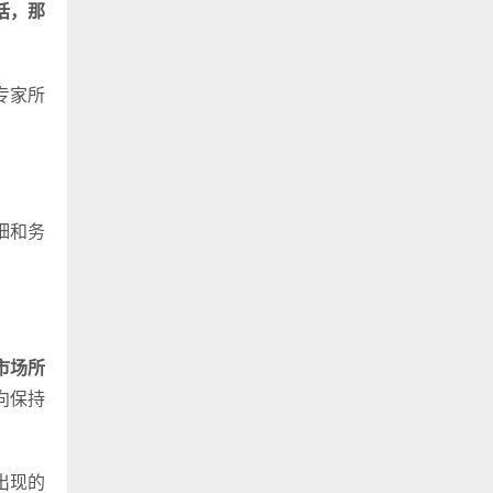
话，那
专家所
细和务
市场所
向保持
出现的