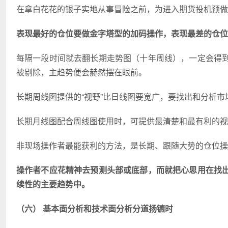
在拿白花花的银子实地从事冒险之前，为进入期货投机预做
表现最好的仓位要做金字塔型的加码操作，表现最差的仓位
每隔一段时间就去翻长期走势图（十年周线），一定会得
被剔除，主趋势便会赫然摆在眼前。
长期周线图提供的“视野”比日线图要宽广，要找出和分析市
长期月线图配合周线图使用时，可提供最清楚和最有利的视
非现场操作者最能获利的方法，是长期、跟随大势的仓位操
操作者不应花精神去预测头部或底部，而就把心思用在找
续性的主要趋势中。
（六） 基本面分析和技术面分析分道扬镳时