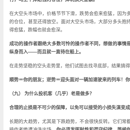
在大空头市场中，价格节节下滑，跌势会愈来愈猛，因为
的仓位，甚至还得放空。面对大空头市场，大部分多头抱
得愈猛，跌幅也就会愈深。
成功的操作者跟绝大多数可怜的操作者不同，想做的事情
纵身而入――而且就一直待在船上。
在走势坚稳的空头走势里，他们试图去找寻底部，结果搞得
顺势＝你的朋友；逆势＝迎头面对一辆加速驶来的列车！你
（九） 为什么投机客（几乎）老是做多？
合理的止损是不可少的保障，以免可以接受的小损失演变成
长期的大趋势，尤其是下跌趋势，不会很快反转。它们常
操作者惨遭冲洗出场。
你必须发挥耐性和严守纪律，等候