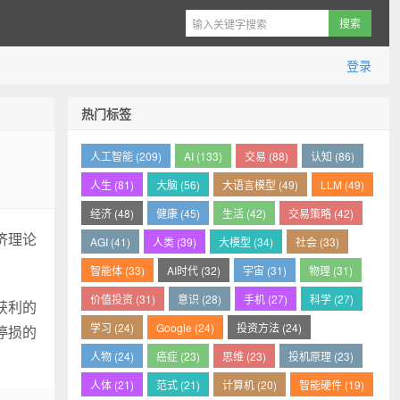
登录
热门标签
人工智能 (209)
AI (133)
交易 (88)
认知 (86)
人生 (81)
大脑 (56)
大语言模型 (49)
LLM (49)
经济 (48)
健康 (45)
生活 (42)
交易策略 (42)
济理论
AGI (41)
人类 (39)
大模型 (34)
社会 (33)
智能体 (33)
AI时代 (32)
宇宙 (31)
物理 (31)
价值投资 (31)
意识 (28)
手机 (27)
科学 (27)
获利的
学习 (24)
Google (24)
投资方法 (24)
停损的
人物 (24)
癌症 (23)
思维 (23)
投机原理 (23)
人体 (21)
范式 (21)
计算机 (20)
智能硬件 (19)