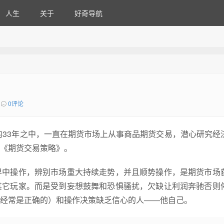
人生
关于
好奇导航
0评论
的33年之中，一直在期货市场上从事商品期货交易，潜心研究经
《期货交易策略》。
界中操作，辨别市场重大持续走势，并且顺势操作，是期货市场
其它玩家。而是受到妄想鼓舞和恐惧骚扰，欠缺让利润奔驰否则
经常是正确的）和操作决策缺乏信心的人――他自己。