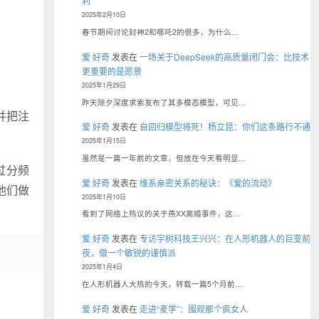
利
2025年2月10日
春节期间讨论封神2和哪吒2的很多，为什么…
爱 好奇
发表在
一场关于DeepSeek的高质量闭门会：比技术
更重要的是愿景
2025年1月29日
昨天除夕深度求索发布了其多模态模型，可见…
并把注
爱 好奇
发表在
自回归模型将死！杨立昆：你们这条路行不通
2025年1月15日
虽然是一篇一年前的文章，但放在今天看明显…
过分频
爱 好奇
发表在
维系亲密关系的秘诀：《爱的流动》
他们做
2025年1月10日
看到了网络上热议的关于燕XX离婚事件，这…
爱 好奇
发表在
专访宇树科技王兴兴：在人形机器人的巨变前
夜，做一个敏锐的谨慎派
2025年1月4日
在人形机器人大热的今天，转载一篇5个月前…
爱 好奇
发表在
走进“麦学”：围观那个疯女人