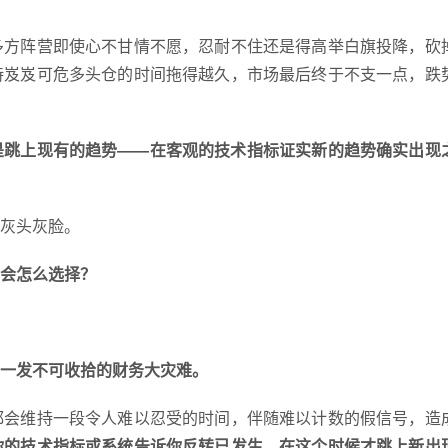
多方阵营即使心不甘情不愿，忍耐不住还是得高举白旗投降，砍
持岌岌可危多头仓的时间拖得越久，市场最后终于不支一点，跌
是跳上现有的趋势――在客观的技术指标证实新的趋势确实出现
灰头灰脸。
会怎么选择？
一发不可收拾的财务大灾难。
都会维持一段令人难以忍受的时间，伴随难以计数的假信号，造
你的技术指标或系统告诉你反转已发生，在这个时候才跳上新出