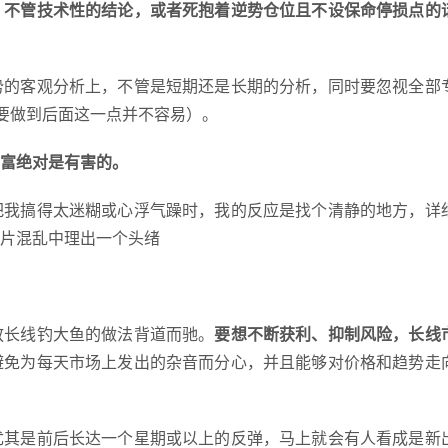
，不管技术性的结论，或者死抱着逆势仓位且不设保命停损点的
势的客观分析上，不管是短期还是长期的分析，同时要忽视全部
，要做到后面这一点并不容易）。
富绝对是有害的。
把我搞得太迷糊或心浮气躁时，我的反应是找个清静的地方，详
片混乱中理出一个头绪
放长线钓大鱼的做法背道而驰。
要想不断获利、抑制风险，长线
避免为每天市场上发出的杂音而分心，并且能够对价格和趋势走
尤其是前后长达一个星期或以上的反弹，马上就会有人看成是新