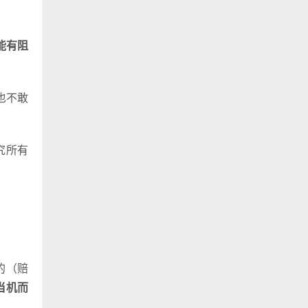
能有阻
也不敢
究所有
的（赔
当机而