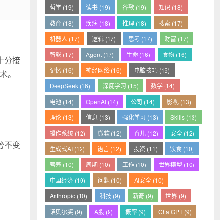
哲学 (19)
读书 (19)
谷歌 (19)
知识 (18)
教育 (18)
疾病 (18)
推理 (18)
搜索 (17)
机器人 (17)
逻辑 (17)
思考 (17)
财富 (17)
智能 (17)
Agent (17)
生命 (16)
食物 (16)
十分接
记忆 (16)
神经网络 (16)
电脑技巧 (16)
术。
DeepSeek (16)
深度学习 (15)
数学 (14)
电池 (14)
OpenAI (14)
公司 (14)
影视 (13)
理论 (13)
信息 (13)
强化学习 (13)
Skills (13)
操作系统 (12)
微软 (12)
育儿 (12)
安全 (12)
势不变
生成式AI (12)
语言 (12)
投资 (11)
饮食 (10)
营养 (10)
周期 (10)
工作 (10)
世界模型 (10)
中国经济 (10)
问题 (10)
AI安全 (10)
Anthropic (10)
科技 (9)
新奇 (9)
世界 (9)
诺贝尔奖 (9)
A股 (9)
概率 (9)
ChatGPT (9)