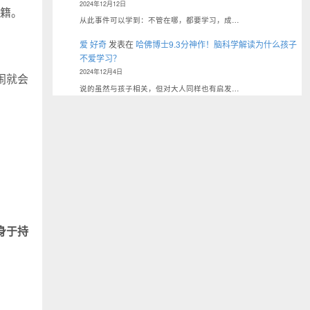
2024年12月12日
籍。
从此事件可以学到：不管在哪，都要学习，成…
爱 好奇
发表在
哈佛博士9.3分神作！脑科学解读为什么孩子
不爱学习？
2024年12月4日
闹就会
说的虽然与孩子相关，但对大人同样也有启发…
身于持