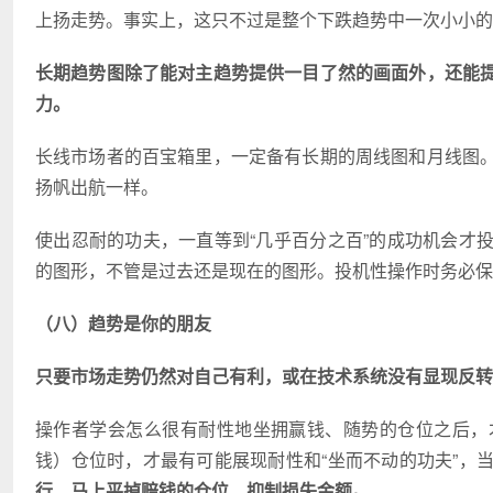
上扬走势。事实上，这只不过是整个下跌趋势中一次小小的
长期趋势图除了能对主趋势提供一目了然的画面外，还能
力。
长线市场者的百宝箱里，一定备有长期的周线图和月线图
扬帆出航一样。
使出忍耐的功夫，一直等到“几乎百分之百”的成功机会才
的图形，不管是过去还是现在的图形。投机性操作时务必保
（八）趋势是你的朋友
只要市场走势仍然对自己有利，或在技术系统没有显现反转
操作者学会怎么很有耐性地坐拥赢钱、随势的仓位之后，
钱）仓位时，才最有可能展现耐性和“坐而不动的功夫”，
行，马上平掉赔钱的仓位，抑制损失金额。