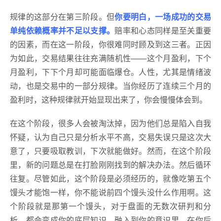
规律的这部分在第三阶段。但
你要明白，一场成功的交易
单纯依赖概率并不足以支撑。
赔率和心态同样是至关重要
的因素，而在这一阶段，你很难同时顾及到这三者。正因
为如此，交易结果往往充满随机性——这个月盈利，下个
月盈利，下下个月却可能面临爆仓。人性，尤其是情绪波
动，也是交易中的一部分规律。当你经历了连续三个月的
盈利时，这种规律就开始显现出来了，你会慢慢体会到。
在这个阶段，很多人会被淘汰掉，因为他们总是陷入自我
怀疑，认为自己只是分析水平不高，交易失误只是这次大
意了，只要吸取教训，下次就能做好。然而，在这个阶段
里，新的问题总是在打脸刚刚找到的解决办法。然后循环
往复。尽管如此，这个阶段是必须经历的，就像吃第五个
馒头才能饱一样，你不能说前四个馒头没什么作用啊。这
个阶段就是那第一个馒头，对于盘面的无数次研判和分
析，都会变成你的底层知识，融入到你的意识里，在你后