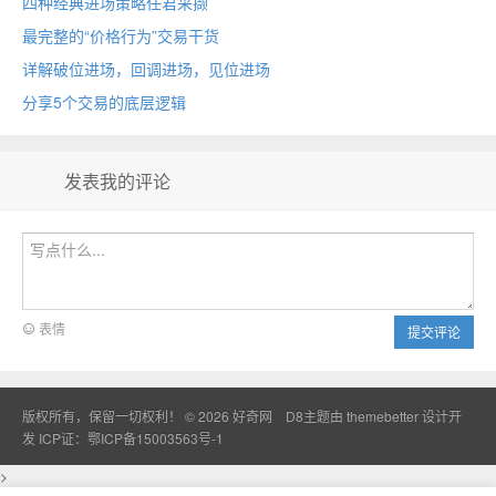
四种经典进场策略任君采撷
最完整的“价格行为”交易干货
详解破位进场，回调进场，见位进场
分享5个交易的底层逻辑
发表我的评论
表情
提交评论
版权所有，保留一切权利！ © 2026
好奇网
D8主题由
themebetter
设计开
发
ICP证：鄂ICP备15003563号-1
>