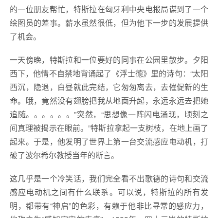
的一位朋友帮忙，特斯拉在匈牙利中央电报局谋到了一个
绘图员的差事。薪水虽然很低，但为他下一步的发展提供
了机会。
一天傍晚，特斯拉和一位要好的同事在公园里散步。夕阳
西下，他情不自禁地背诵起了《浮士德》里的诗句：“太阳
西沉，隐退，白昼就此完结，它匆匆离去，去催促新的生
命。哦，竟然没有翅膀把我从地面升起，永远永远去把她
追随。。。。。。”突然，“思想像一阵闪电涌现，顷刻之
间真理被揭示在眼前。”特斯拉拿起一支树枝，在地上画了
起来。于是，他发明了世界上第一台交流感应电动机，打
破了波尔希尔教授当年的断言。
这几乎是一个冷笑话，我们完全看不出歌德的诗句和交流
感应电动机之间有什么联系。可以说，特斯拉的所有发
明，都带有“神启”的色彩，有赖于他非比寻常的感应力，