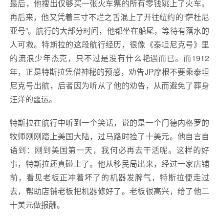
最后，他搜出仅够买一张火车票的所有零钱跳上了火车。
再后来，他又凭着三寸不烂之舌混上了开往纽约的“萨杜尼
亚号”。航行的大部分时间，他都坐在船尾，等待有落水的
人可救。特斯拉的这段航行经历，很像《泰坦尼克号》里
的流浪少年杰克，只不过是没有什么艳遇而已。而1912
年，正是特斯拉凭借神秘的预感，劝告JP摩根不要乘泰坦
尼克号出航，后者因为听从了他的劝告，从而避免了葬身
汪洋的噩运。
特斯拉在航行中听到一个笑话，说的是一个门德内格罗的
牧师刚刚踏上美国大陆，过马路时捡了十美元。他自言自
语到：刚到美国第一天，我何必再去干活呢。这样的好
事，特斯拉还真碰上了。他从移民局出来，经过一家店铺
前，看见老板正冲着坏了的机器发脾气，特斯拉便走过
去，帮助店铺老板把机器修好了。老板很高兴，给了他二
十美元做报酬。