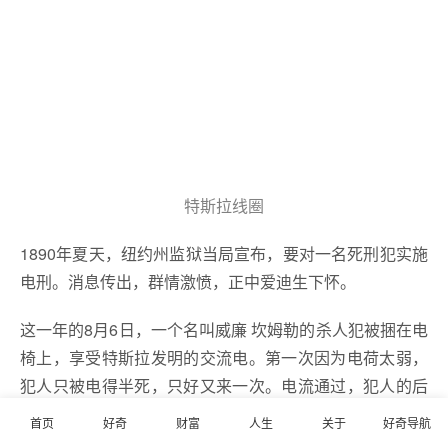
特斯拉线圈
1890年夏天，纽约州监狱当局宣布，要对一名死刑犯实施
电刑。消息传出，群情激愤，正中爱迪生下怀。
这一年的8月6日，一个名叫威廉 坎姆勒的杀人犯被捆在电
椅上，享受特斯拉发明的交流电。第一次因为电荷太弱，
犯人只被电得半死，只好又来一次。电流通过，犯人的后
背着起火来，伴随着一股呛鼻的烧焦的味道。当时的媒体
首页
好奇
财富
人生
关于
好奇导航
报道说，这真是一种可怕的景象，比绞刑要恐怖得多。爱