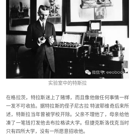
实验室中的特斯拉
在格拉茨，特拉斯迷上了赌博，而且像他做任何事情一样
一发不可收拾。据特拉斯的侄子尼古拉 特波耶维奇后来所
述，特斯拉当年曾被学校开除。父亲不理他了，母亲给他
凑了一笔钱打发他去布拉格读大学。但捷克斯洛伐克当时
只有四所大学，没有一所愿意招收他。