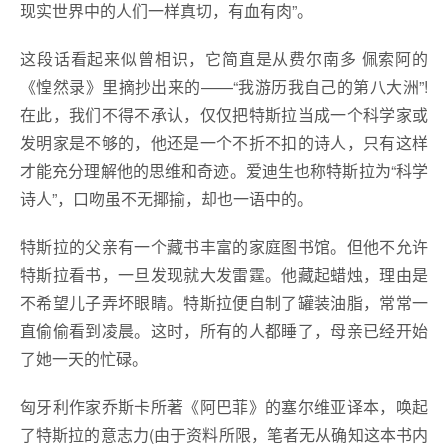
现实世界中的人们一样真切，有血有肉”。
这段话看起来似曾相识，它简直是从费尔南多 佩索阿的
《惶然录》里摘抄出来的——“我游历我自己的第八大洲”!
在此，我们不得不承认，仅仅把特斯拉当成一个科学家或
发明家是不够的，他还是一个不折不扣的诗人，只有这样
才能充分理解他的思维和奇迹。爱迪生也称特斯拉为“科学
诗人”，口吻虽不无揶揄，却也一语中的。
特斯拉的父亲有一个藏书丰富的家庭图书馆。但他不允许
特斯拉看书，一旦发现就大发雷霆。他藏起蜡烛，理由是
不希望儿子弄坏眼睛。特斯拉便自制了罐装油脂，常常一
直偷偷看到凌晨。这时，所有的人都睡了，母亲已经开始
了她一天的忙碌。
匈牙利作家乔斯卡所著《阿巴菲》的塞尔维亚译本，唤起
了特斯拉的意志力(由于资料所限，笔者无从确知这本书内