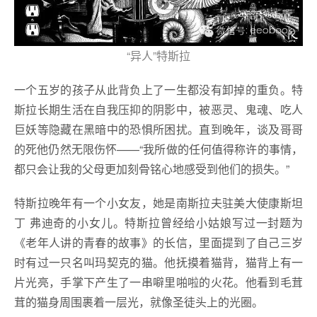
“异人”特斯拉
一个五岁的孩子从此背负上了一生都没有卸掉的重负。特
斯拉长期生活在自我压抑的阴影中，被恶灵、鬼魂、吃人
巨妖等隐藏在黑暗中的恐惧所困扰。直到晚年，谈及哥哥
的死他仍然无限伤怀——“我所做的任何值得称许的事情，
都只会让我的父母更加刻骨铭心地感受到他们的损失。”
特斯拉晚年有一个小女友，她是南斯拉夫驻美大使康斯坦
丁 弗迪奇的小女儿。特斯拉曾经给小姑娘写过一封题为
《老年人讲的青春的故事》的长信，里面提到了自己三岁
时有过一只名叫玛契克的猫。他抚摸着猫背，猫背上有一
片光亮，手掌下产生了一串噼里啪啦的火花。他看到毛茸
茸的猫身周围裹着一层光，就像圣徒头上的光圈。