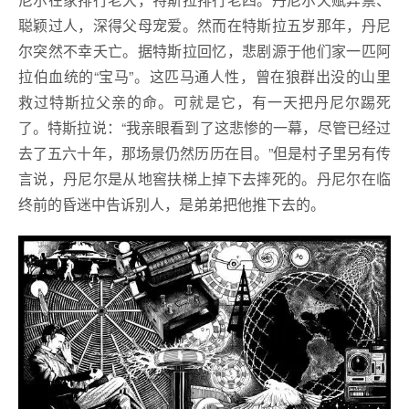
聪颖过人，深得父母宠爱。然而在特斯拉五岁那年，丹尼
尔突然不幸夭亡。据特斯拉回忆，悲剧源于他们家一匹阿
拉伯血统的“宝马”。这匹马通人性，曾在狼群出没的山里
救过特斯拉父亲的命。可就是它，有一天把丹尼尔踢死
了。特斯拉说：“我亲眼看到了这悲惨的一幕，尽管已经过
去了五六十年，那场景仍然历历在目。”但是村子里另有传
言说，丹尼尔是从地窖扶梯上掉下去摔死的。丹尼尔在临
终前的昏迷中告诉别人，是弟弟把他推下去的。