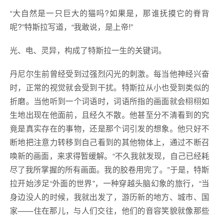
“大自然是一只巨大的猫吗?如果是，那谁抚摸它的脊背
呢?”特斯拉写道，“我敢说，是上帝!”
光、电、灵异，构成了特斯拉一生的关键词。
丹尼尔生前曾经受到过强烈闪光的刺激。每当他神经兴奋
时，正常的视觉就会受到干扰。特斯拉从小也受到类似的
折磨。当他听到一个词语时，词语所指的画面就会栩栩如
生地出现在他面前，且经久不散。他甚至分不清看到的究
竟是真实存在的事物，还是那个词引发的想象。他只好不
断地把注意力转移到自己看到的其他物体上，通过不断召
唤新的画面，来求得暂缓解。“不久我就发现，自己已经耗
尽了我所掌握的所有画面。我的胶卷用完了。”于是，特斯
拉开始涉足“外面的世界”，一种穿越头脑幻象的旅行，“当
身边没人的时候，我就出发了，游历新的地方、城市、国
家——住在那儿，与人们交往，他们的音容笑貌就像那些