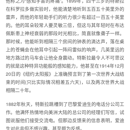
他称之为“感知宇宙的疼痛”。1899年，四十三岁的特斯拉
在科罗拉多做实验时，他能清楚地听到五百五十英里外的
雷声，而他的年轻助手们的听力很少有超过一百五十英里
的。他的耳朵较常人要灵敏三倍，但这与其年轻时在布达
佩斯患上神经衰弱的那段时光相比，简直就像聋子一样。
那时候，他能听到相隔三个房间的钟表的滴达声，落在桌
上的苍蝇会在他耳中引起一阵闷雷似的响声，几英里远的
地方路过的马车会让他全身震动。特斯拉最令人不可思议
的就是这种特异功能般的感知能力，他甚至在1914年12月
20日的《纽约太阳报》上准确预言到了第一次世界大战结
束的时间(只比实际情况相差五六天)，以及两次世界大战
相隔二十年。
1882年秋天，特斯拉跳槽到了巴黎爱迪生的电话分公司工
作。他满怀热情地向美洲大陆的总公司的经理们写信，试
图说服他们接受交流电。但那边反馈来的信息表明，爱迪
生对此非但不感兴趣，甚至颇为反感。