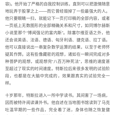
容)。他开始了严格的自我控制训练，直到可以把激情随意
地玩弄于股掌之上——而它曾经毁掉了一些最强大的人。
他只要眼睛一扫，就能记下一页打印稿的全部内容，或者
一页纸上无数图形的全部精确关系和尺寸，如同博尔赫斯
小说里那个“博闻强记的富内斯”。除塞尔维亚语之外，他
还会说英语、法语、德语、匈牙利语、捷克语、拉丁语。
他可以直接说出一串复杂数学运算的结果，以至于老师怀
疑其作弊。这有些像藏密的观想，诸如在一瞬间完成对多
种菩萨的观想，或观想完“八百万种死法”，思维的速度甚
至超过了现实的时间速度。特斯拉后来很多发明的试验阶
段，也都是在大脑中完成的，效果跟真实的试验完全一
样。
十岁那年，特斯拉进入一所中学读书。其间害了一场病，
因而被特许阅读课外书。他自述在当地图书馆读到了马克
吐温早期的一些作品，完全着了迷，身体也随之恢复健