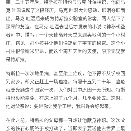
康。二十五年后，特斯拉在纽约与马克 吐温相识，他向马
克 吐温说起了这段经历，马克 吐温大为感动，眼泪夺眶而
出。马克 吐温后来成为特斯拉实验室的常客，两人结下了
深厚的友谊。在马克 吐温去世后才发表的小说《神秘朝圣
者》中，描写了一个天使离开天堂来到奥地利的一个小村
庄，遇见一群小孩并让他们偷窥到了宇宙的秘密。这个小
村庄很像斯米里昂，而这个离开天堂的天使，原形无疑就
是特斯拉。
特斯拉一次次地患病，甚至染上疟疾，他不得不从学校回
到家乡，却又正赶上一场瘟疫。每隔十五到二十年，瘟疫
就要光顾这个国家一次，人们对其中原因一无所知。特斯
拉也没能幸免，在床上躺了九个月，几乎要死去。这时，
他对父亲说：要是你让我学工程，我兴许会好起来。
在此之前，特斯拉的父母都一直想让他献身神职。这次父
亲的铁石心肠终于被打动了，当即表示要送他去世界上最