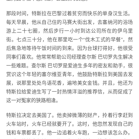
那段时间，特斯拉在巴黎过着贫穷而快乐的单身汉生活。
每天早晨，他从自己住的马赛大街出发，去塞纳河的浴场
游上二十七圈，然后步行一小时到达公司所在的伊乌里
街。七点三十分，他在那里吃一个“伐木工式的早餐”，然
后焦急地等待午饭时间的到来。因为台球打得好，他很受
同事们喜欢。他常常帮助公司经理查尔斯 巴切罗先生解决
一些难题。查尔斯 巴切罗是爱迪生多年的密友和助手，很
赏识这个年轻的塞尔维亚青年，他鼓励特斯拉到美国去发
展，说那里处处鸟语花香，遍地美女金钱。并且，他还为
特斯拉给爱迪生写了一封热情洋溢的推荐信，从而促成了
这一对冤家的狭路相逢。
特斯拉决定去美国了。他卖掉微薄的财产，拎着行李赶到
火车站时，火车已经就要开了。这时，他忽然发现自己的
钱和车票都丢了。他一边追着火车跑，一边想该怎么办。