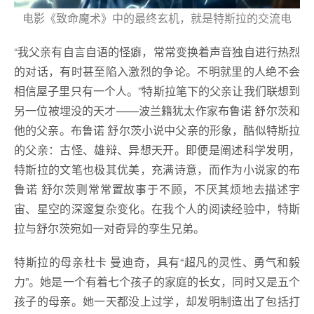
电影《致命魔术》中的最终玄机，就是特斯拉的交流电
“我父亲有自言自语的怪癖，常常变换着声音独自进行热烈
的对话，有时甚至陷入激烈的争论。不明就里的人绝不会
相信屋子里只有一个人。”特斯拉笔下的父亲让我们联想到
另一位被埋没的天才——波兰籍犹太作家布鲁诺 舒尔茨和
他的父亲。布鲁诺 舒尔茨小说中父亲的形象，酷似特斯拉
的父亲：古怪、雄辩、异想天开。即便是阐述科学发明，
特斯拉的文笔也极其优美，充满诗意，而作为小说家的布
鲁诺 舒尔茨则常常置故事于不顾，不厌其烦地去描述宇
宙、星空的深邃复杂变化。在我个人的阅读经验中，特斯
拉与舒尔茨宛如一对奇异的孪生兄弟。
特斯拉的母亲杜卡 曼迪奇，具有“超凡的灵性、勇气和毅
力”。她是一个有着七个孩子的家庭的长女，同时又是五个
孩子的母亲。她一天都没上过学，却发明制造出了包括打