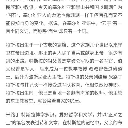
民族和小教派。今天的塞尔维亚和黑山共和国以珊瑚作为
“国石”，塞尔维亚人的命运也像珊瑚一样千疮百孔而又不
能预知自身的变化。据说，在塞尔维亚语中，“刀子”有一
百个同义词，而称呼“面包”却只有一个词。
特斯拉出生于一个古老的家族，这个家族几个世纪以来守
卫在帝国边境。那里的男人除了当兵或献身上帝，很少有
别的出路。特斯拉的祖父曾是拿破仑军队的一名军官，伯
父也曾是军人，后来成为一位数学教授;叔叔曾做过修道
士，后升为波斯尼亚大主教。特斯拉的父亲列维连 米路丁
特斯拉与其兄长一样接受过军队教育，但很快改投神职。
特斯拉出生时，他已是当地一名颇有声望的牧师。他主管
的东正教教堂，就紧挨着自家的房屋。
米路丁 特斯拉博学多识，爱好哲学和文学，并以“正义之
士”的笔名发表过诗和文章。在特斯拉的记忆中，父亲的布