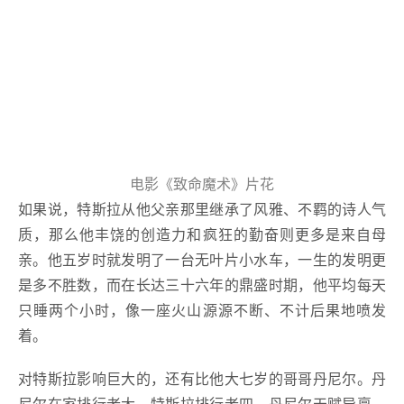
电影《致命魔术》片花
如果说，特斯拉从他父亲那里继承了风雅、不羁的诗人气
质，那么他丰饶的创造力和疯狂的勤奋则更多是来自母
亲。他五岁时就发明了一台无叶片小水车，一生的发明更
是多不胜数，而在长达三十六年的鼎盛时期，他平均每天
只睡两个小时，像一座火山源源不断、不计后果地喷发
着。
对特斯拉影响巨大的，还有比他大七岁的哥哥丹尼尔。丹
尼尔在家排行老大，特斯拉排行老四。丹尼尔天赋异禀、