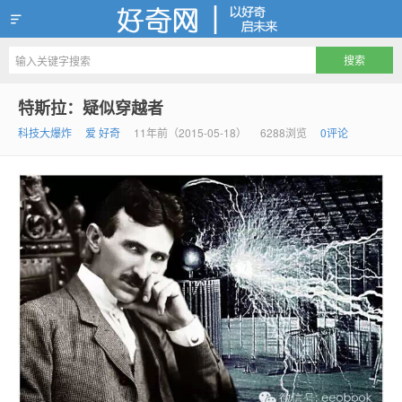
好奇网
特斯拉：疑似穿越者
科技大爆炸
爱 好奇
11年前（2015-05-18）
6288浏览
0评论