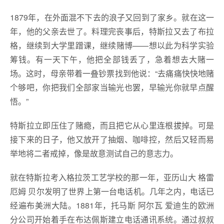
1879年，在外面混不下去的浪子又回到了家乡。就在这一
年，他的父亲去世了。料理完丧事后，特斯拉又去了布拉
格，继续到大学里蹭课，继续赌博——想以此为科学实验
筹钱。有一天下午，他把全部钱丢了，急着想去大赌一
场。这时，母亲带着一叠钞票找到他说：“去痛痛快快地赌
个够吧，你把我们全部家当输光也罢，早输光你就早点醒
悟。”
特斯拉立即压住了赌瘾，而且把它从心里连根拔掉。可是
接下来的日子，他又放开了抽烟、咖啡控，然后又轻而易
举地将二者戒掉，像是故意测试自己的意志力。
就在特斯拉考入格拉茨工艺学校的那一年，亚历山大 格雷
厄姆 贝尔发明了世界上第一台电话机。几年之内，电话已
经遍布美洲大陆。1881年，托马斯 阿尔瓦 爱迪生的欧洲
分公司开始着手在布达佩斯建立电话通讯系统。通过叔叔