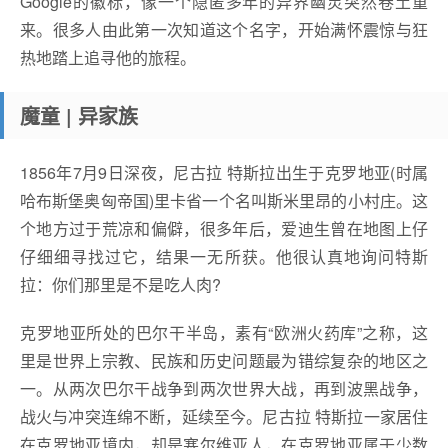
Google的徽标，像一个隐匿多年的异界幽灵突然卷土重
来。很多人由此第一次知道这个名字，开始满怀震惊与狂
热地踏上追寻他的旅程。
魔童 | 异家族
1856年7月9日深夜，尼古拉 特斯拉出生于克罗地亚(时属
哈布斯堡奥匈帝国)里卡省一个名叫斯米里昂的小村庄。这
个地方过于荒凉和偏僻，很多年后，爱迪生曾在地图上仔
仔细细寻找过它，结果一无所获。他很认真地询问特斯
拉：你们那里是不是吃人肉?
克罗地亚所处的巴尔干半岛，素有“欧洲火药库”之称，这
里是世界上宗教、民族和历史问题最为错综复杂的地区之
一。从两次巴尔干战争到两次世界大战，再到波黑战争，
战火与冲突连绵不断，延续至今。尼古拉 特斯拉一家居住
在克罗地亚境内，却是塞尔维亚人，在克罗地亚属于少数