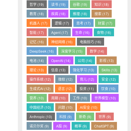
哲学 (19)
读书 (19)
谷歌 (19)
知识 (18)
教育 (18)
疾病 (18)
推理 (18)
搜索 (17)
机器人 (17)
逻辑 (17)
思考 (17)
财富 (17)
智能 (17)
Agent (17)
生命 (16)
食物 (16)
记忆 (16)
神经网络 (16)
电脑技巧 (16)
DeepSeek (16)
深度学习 (15)
数学 (14)
电池 (14)
OpenAI (14)
公司 (14)
影视 (13)
理论 (13)
信息 (13)
强化学习 (13)
Skills (13)
操作系统 (12)
微软 (12)
育儿 (12)
安全 (12)
生成式AI (12)
语言 (12)
投资 (11)
饮食 (10)
营养 (10)
周期 (10)
工作 (10)
世界模型 (10)
中国经济 (10)
问题 (10)
AI安全 (10)
Anthropic (10)
科技 (9)
新奇 (9)
世界 (9)
诺贝尔奖 (9)
A股 (9)
概率 (9)
ChatGPT (9)