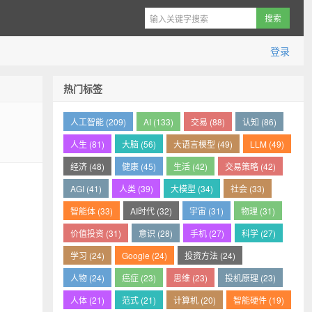
登录
热门标签
人工智能 (209)
AI (133)
交易 (88)
认知 (86)
人生 (81)
大脑 (56)
大语言模型 (49)
LLM (49)
经济 (48)
健康 (45)
生活 (42)
交易策略 (42)
AGI (41)
人类 (39)
大模型 (34)
社会 (33)
智能体 (33)
AI时代 (32)
宇宙 (31)
物理 (31)
价值投资 (31)
意识 (28)
手机 (27)
科学 (27)
学习 (24)
Google (24)
投资方法 (24)
人物 (24)
癌症 (23)
思维 (23)
投机原理 (23)
人体 (21)
范式 (21)
计算机 (20)
智能硬件 (19)