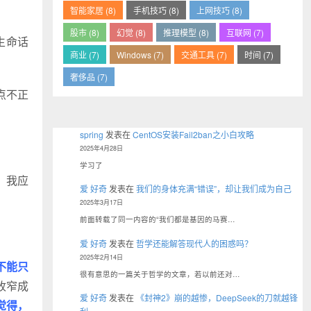
智能家居 (8)
手机技巧 (8)
上网技巧 (8)
股市 (8)
幻觉 (8)
推理模型 (8)
互联网 (7)
生命话
商业 (7)
Windows (7)
交通工具 (7)
时间 (7)
奢侈品 (7)
点不正
spring
发表在
CentOS安装Fail2ban之小白攻略
2025年4月28日
学习了
，我应
爱 好奇
发表在
我们的身体充满“错误”，却让我们成为自己
2025年3月17日
前面转载了同一内容的“我们都是基因的马赛…
爱 好奇
发表在
哲学还能解答现代人的困惑吗？
2025年2月14日
不能只
很有意思的一篇关于哲学的文章，若以前还对…
收窄成
爱 好奇
发表在
《封神2》崩的越惨，DeepSeek的刀就越锋
觉得，