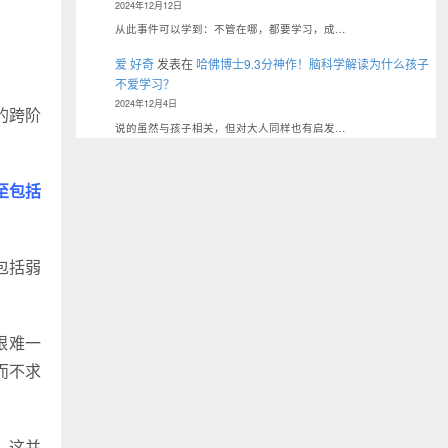
2024年12月12日
从此事件可以学到：不管在哪，都要学习，成…
爱 好奇
发表在
哈佛博士9.3分神作！脑科学解读为什么孩子
不爱学习？
2024年12月4日
的跨阶
说的虽然与孩子相关，但对大人同样也有启发…
至包括
包括弱
艰难一
而不求
，这并