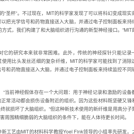
的“圣杯”。不过现在，MIT的科学家发现了可以将科幻变成现实
可以把光学信号和药物直接送入大脑，并通过电子控制面板来持
方式，我们构建了和大脑组织进行沟通的新型神经接口。”MIT
对它的研究本来就非常困难。此外，传统的神经探针只能记录
使用比头发丝还细的复杂纤维，MIT的科学家可能找到了消除
信号和药物直接送入大脑，并通过电子控制面板来持续监控不同
a说：“当前神经假体存在一个大问题：用于神经记录和激励的设备
的正常活动都会损伤设备附近的组织。因为这些材料既坚硬又锋
终就损坏了大脑组织。”但这种新技术使用的新纤维是用高分子
害周围精细脆弱的大脑组织的条件下，能在人体待更长时间。
艺由MIT的材料科学教授Yoel Fink领导的小组率先研发，