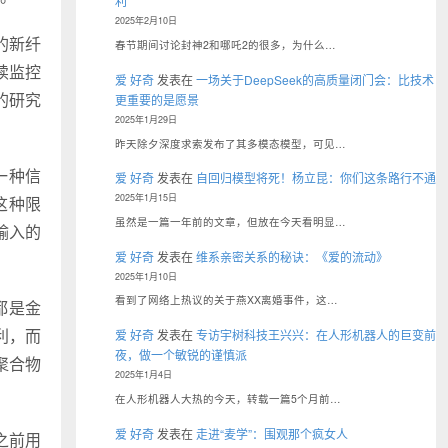
利
2025年2月10日
的新纤
春节期间讨论封神2和哪吒2的很多，为什么…
续监控
爱 好奇
发表在
一场关于DeepSeek的高质量闭门会：比技术
的研究
更重要的是愿景
2025年1月29日
昨天除夕深度求索发布了其多模态模型，可见…
一种信
爱 好奇
发表在
自回归模型将死！杨立昆：你们这条路行不通
2025年1月15日
这种限
虽然是一篇一年前的文章，但放在今天看明显…
输入的
爱 好奇
发表在
维系亲密关系的秘诀：《爱的流动》
2025年1月10日
看到了网络上热议的关于燕XX离婚事件，这…
都是金
利，而
爱 好奇
发表在
专访宇树科技王兴兴：在人形机器人的巨变前
夜，做一个敏锐的谨慎派
聚合物
2025年1月4日
在人形机器人大热的今天，转载一篇5个月前…
爱 好奇
发表在
走进“麦学”：围观那个疯女人
之前用