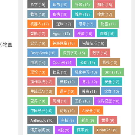
哲学 (19)
读书 (19)
谷歌 (19)
知识 (18)
教育 (18)
疾病 (18)
推理 (18)
搜索 (17)
机器人 (17)
逻辑 (17)
思考 (17)
财富 (17)
智能 (17)
Agent (17)
生命 (16)
食物 (16)
记忆 (16)
神经网络 (16)
电脑技巧 (16)
和药物直
DeepSeek (16)
深度学习 (15)
数学 (14)
电池 (14)
OpenAI (14)
公司 (14)
影视 (13)
理论 (13)
信息 (13)
强化学习 (13)
Skills (13)
操作系统 (12)
微软 (12)
育儿 (12)
安全 (12)
生成式AI (12)
语言 (12)
投资 (11)
饮食 (10)
营养 (10)
周期 (10)
工作 (10)
世界模型 (10)
中国经济 (10)
问题 (10)
AI安全 (10)
Anthropic (10)
科技 (9)
新奇 (9)
世界 (9)
诺贝尔奖 (9)
A股 (9)
概率 (9)
ChatGPT (9)