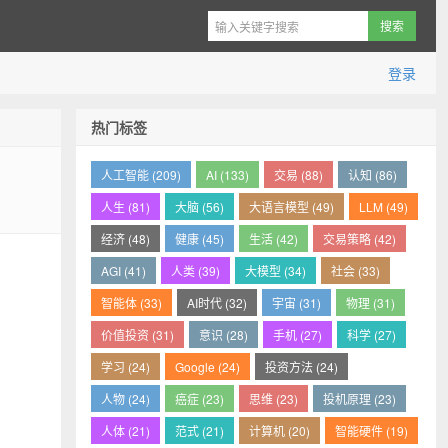
登录
热门标签
人工智能 (209)
AI (133)
交易 (88)
认知 (86)
人生 (81)
大脑 (56)
大语言模型 (49)
LLM (49)
经济 (48)
健康 (45)
生活 (42)
交易策略 (42)
AGI (41)
人类 (39)
大模型 (34)
社会 (33)
智能体 (33)
AI时代 (32)
宇宙 (31)
物理 (31)
价值投资 (31)
意识 (28)
手机 (27)
科学 (27)
学习 (24)
Google (24)
投资方法 (24)
人物 (24)
癌症 (23)
思维 (23)
投机原理 (23)
人体 (21)
范式 (21)
计算机 (20)
智能硬件 (19)