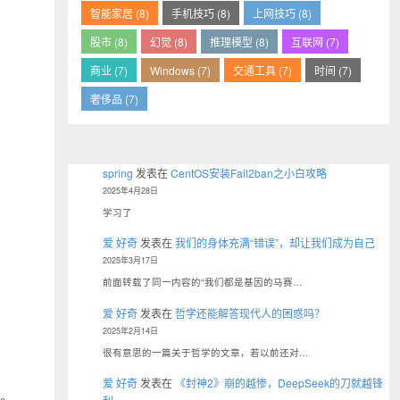
智能家居 (8)
手机技巧 (8)
上网技巧 (8)
股市 (8)
幻觉 (8)
推理模型 (8)
互联网 (7)
商业 (7)
Windows (7)
交通工具 (7)
时间 (7)
奢侈品 (7)
spring
发表在
CentOS安装Fail2ban之小白攻略
2025年4月28日
学习了
爱 好奇
发表在
我们的身体充满“错误”，却让我们成为自己
2025年3月17日
前面转载了同一内容的“我们都是基因的马赛…
爱 好奇
发表在
哲学还能解答现代人的困惑吗？
2025年2月14日
很有意思的一篇关于哲学的文章，若以前还对…
爱 好奇
发表在
《封神2》崩的越惨，DeepSeek的刀就越锋
。