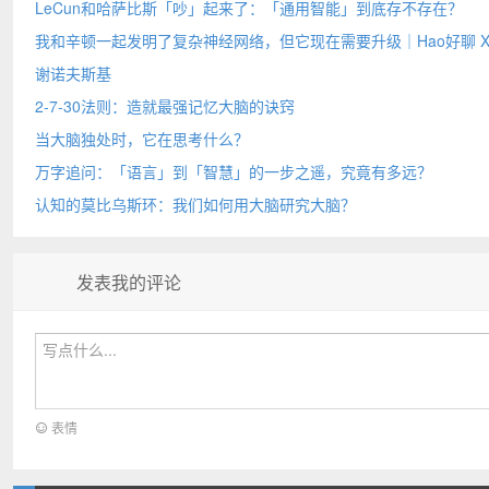
LeCun和哈萨比斯「吵」起来了：「通用智能」到底存不存在？
我和辛顿一起发明了复杂神经网络，但它现在需要升级｜Hao好聊 X 
谢诺夫斯基
2-7-30法则：造就最强记忆大脑的诀窍
当大脑独处时，它在思考什么？
万字追问：「语言」到「智慧」的一步之遥，究竟有多远？
认知的莫比乌斯环：我们如何用大脑研究大脑？
发表我的评论
表情