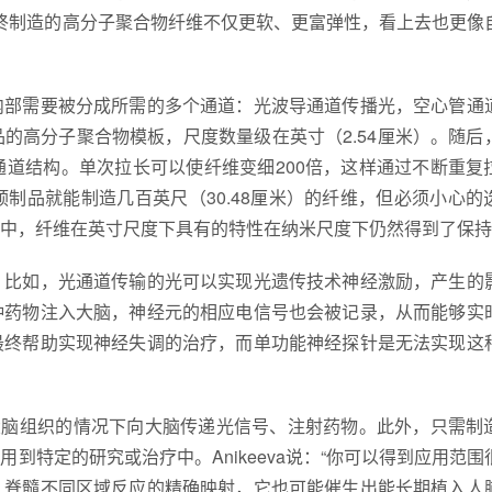
法最终制造的高分子聚合物纤维不仅更软、更富弹性，看上去也更像
内部需要被分成所需的多个通道：光波导通道传播光，空心管通
的高分子聚合物模板，尺度数量级在英寸（2.54厘米）。随后
道结构。单次拉长可以使纤维变细200倍，这样通过不断重复
制品就能制造几百英尺（30.48厘米）的纤维，但必须小心的
中，纤维在英寸尺度下具有的特性在纳米尺度下仍然得到了保持
。比如，光通道传输的光可以实现光遗传技术神经激励，产生的
种药物注入大脑，神经元的相应电信号也会被记录，从而能够实
最终帮助实现神经失调的治疗，而单功能神经探针是无法实现这
大脑组织的情况下向大脑传递光信号、注射药物。此外，只需制
特定的研究或治疗中。Anikeeva说：“你可以得到应用范围
、脊髓不同区域反应的精确映射，它也可能催生出能长期植入人