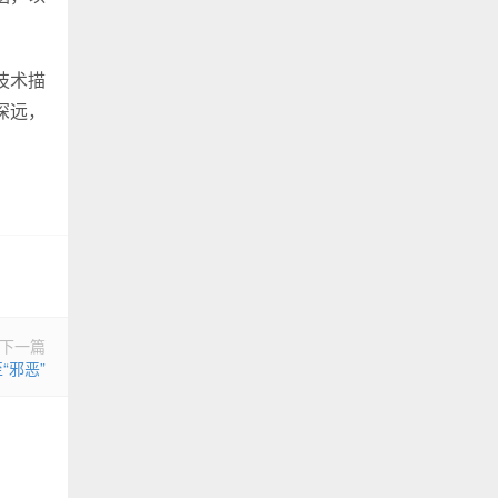
技术描
深远，
下一篇
“邪恶”