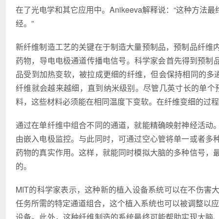
在了光电学和其它应用中。Anikeeva解释说：“这种方
经。”
新纤维制造工艺的关键在于制造大量预制品，预制品纤维
药物，导电电极通道传播电信号。科学家会首先得到预制品
品受到加热变软，被拉成更细的纤维，但会保持相同的多通
纤维就会越来越细，直到纳米级别。尽管几英寸长的单个预
料，这些材料必须能在相同温度下变软。在纤维变细的过程
通过在单纤维中组合不同的通道，就能精确映射神经活动
由嵌入电极监控。与此同时，可通过空心管将单一或者多
药物的真实作用。这样，就能同时模拟大脑的多种信号，
的。
MIT的科学家表示，这种新的植入设备系统可以在不伤害
任务所需的特定通道组合，这个植入系统也可以被调整以应用到
设备。此外，这种纤维制造的系统最终可能帮助实现大脑