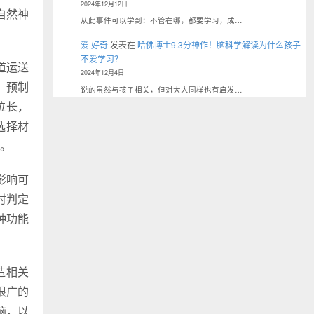
2024年12月12日
自然神
从此事件可以学到：不管在哪，都要学习，成…
爱 好奇
发表在
哈佛博士9.3分神作！脑科学解读为什么孩子
不爱学习？
道运送
2024年12月4日
，预制
说的虽然与孩子相关，但对大人同样也有启发…
拉长，
选择材
。
影响可
时判定
种功能
造相关
很广的
脑，以