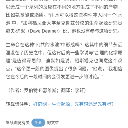
以造成一个系列的反应在不同的地方生成了不同的产物，
比如氨基酸或脂质。“雨水可以将这些构件冲入同一个‘水
池’中，”加利福尼亚大学圣克鲁兹分校的生命起源研究员
戴夫·迪默（Dave Deamer）说，他也没有参与这项研究。
生命会在这种“公共的水池”中形成吗？这其中的细节永远
湮没在了历史之中。但这背后的一些学说与“合理的化学原
理”是值得深思的，迪默如是说。绍斯塔克也同意这个观
点，“这个更一般的图像提出了很多问题，”他说，“我相信
它在今后的一段时间内会引发更进一步的讨论。”
（作者：罗伯特·F·瑟维斯；翻译：李轩）
转载请注明：
好奇网
»
生命起源：先有鸡还是先有蛋？
继续浏览有关
的文章
生命