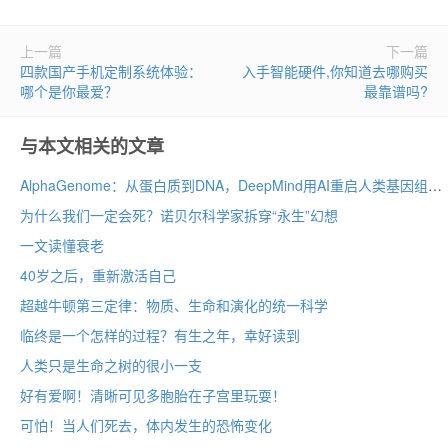
上一篇
下一篇
四款国产手机定制系统体验：
入手智能硬件,你知道去哪购买
哪个是你最爱？
最靠谱吗?
与本文相关的文章
AlphaGenome：从蛋白质到DNA，DeepMind用AI重启人类基因组计划
为什么我们一定会死？诺贝尔科学家拆穿“永生”幻想
一文读懂衰老
40岁之后，重新激活自己
超越牛顿第三定律：物质、生命和演化的统一科学
临终是一个怎样的过程？有生之年，幸好读到
人类只是生命之树的很小一支
好有爱啊！清晰可见多胞胎在子宫里玩耍！
可怕！当人们死去，体内发生的恐怖变化