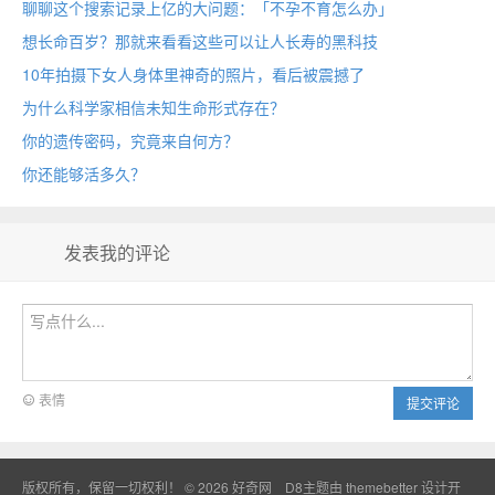
聊聊这个搜索记录上亿的大问题：「不孕不育怎么办」
想长命百岁？那就来看看这些可以让人长寿的黑科技
10年拍摄下女人身体里神奇的照片，看后被震撼了
为什么科学家相信未知生命形式存在？
你的遗传密码，究竟来自何方？
你还能够活多久？
发表我的评论
表情
提交评论
版权所有，保留一切权利！ © 2026
好奇网
D8主题由
themebetter
设计开