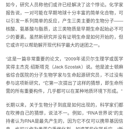
如今，研究人员称他们或许已经解决了这个悖论。化学家
报告说，一对可能在早期地球十分丰富的简单化合物，可
以引发一系列简单的反应，产生三类主要的生物分子——
核酸、氨基酸与脂质，这三类物质是早期生命起始必不可
少的要素。虽然新研究并没有证明生命是如何开始的，但
它或许可以帮助解开现代科学最大的谜团之一。
“这是一篇非常重要的论文，”2009年诺贝尔生理学或医学
奖得主杰克·绍斯塔克（Jack Szostak）说。他是波士顿麻
省综合医院的分子生物学家与生命起源研究员，不过没有
参与这项新研究，“它第一次提出了这样的猜想，即生命所
需的所有重要构件，几乎都可以在某种地质环境下形成。”
长期以来，关于生物分子到底是如何出现的，科学家们都
在吹捧自己的猜想，说法不一。例如，“RNA世界说”的支
持者认为RNA是最先产生的，因为它不仅可以携带基因信
息，也可以作为类蛋白质催化剂，加速某些化学反应。“新