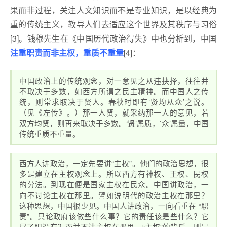
果而非过程，关注人文知识而不是专业知识，是以经典为
重的传统主义，教导人们去适应这个世界及其秩序与习俗
[3]。钱穆先生在《中国历代政治得失》中也分析到，中国
注重职责而非主权，重质不重量
[4]：
中国政治上的传统观念，对一意见之从违抉择，往往并
不取决于多数，如西方所谓之民主精神。而中国人之传
统，则常求取决于贤人。春秋时即有‘贤均从众’之说。
（见《左传》。）那一人贤，就采纳那一人的意见，若
双方均贤，则再来取决于多数。‘贤’属质，’众’属量，中国
传统重质不重量。
西方人讲政治，一定先要讲“主权”。他们的政治思想，很
多是建立在主权观念上。所以西方有神权、王权、民权
的分法。到现在便是国家主权在民众。中国讲政治，一
向不讨论主权在那里。譬如说明代的政治主权在那里？
这种思想，中国很少见。中国人讲政治，一向看重在 “职
责”。只论政府该做些什么事？它的责任该是些什么？它
尽了职没有？而并不讲主权在那里。“主权”的背后，则是