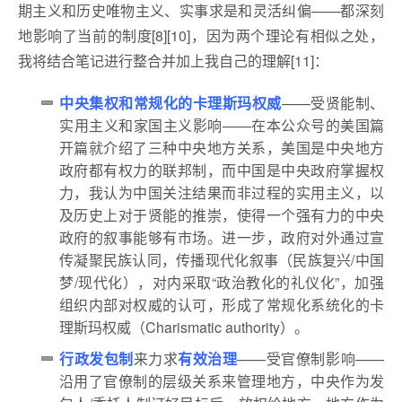
期主义和历史唯物主义、实事求是和灵活纠偏——都深刻
地影响了当前的制度[8][10]，因为两个理论有相似之处，
我将结合笔记进行整合并加上我自己的理解[11]：
中央集权和常规化的卡理斯玛权威
——受贤能制、
实用主义和家国主义影响——在本公众号的美国篇
开篇就介绍了三种中央地方关系，美国是中央地方
政府都有权力的联邦制，而中国是中央政府掌握权
力，我认为中国关注结果而非过程的实用主义，以
及历史上对于贤能的推崇，使得一个强有力的中央
政府的叙事能够有市场。进一步，政府对外通过宣
传凝聚民族认同，传播现代化叙事（民族复兴/中国
梦/现代化），对内采取“政治教化的礼仪化”，加强
组织内部对权威的认可，形成了常规化系统化的卡
理斯玛权威（Charismatic authority）。
行政发包制
来力求
有效治理
——受官僚制影响——
沿用了官僚制的层级关系来管理地方，中央作为发