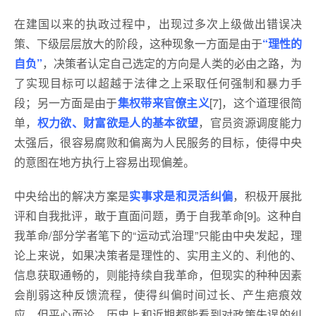
在建国以来的执政过程中，出现过多次上级做出错误决
策、下级层层放大的阶段，这种现象一方面是由于
“理性的
自负”
，决策者认定自己选定的方向是人类的必由之路，为
了实现目标可以超越于法律之上采取任何强制和暴力手
段；另一方面是由于
集权带来官僚主义
[7]，这个道理很简
单，
权力欲、财富欲是人的基本欲望
，官员资源调度能力
太强后，很容易腐败和偏离为人民服务的目标，使得中央
的意图在地方执行上容易出现偏差。
中央给出的解决方案是
实事求是和灵活纠偏
，积极开展批
评和自我批评，敢于直面问题，勇于自我革命[9]。这种自
我革命/部分学者笔下的“运动式治理”只能由中央发起，理
论上来说，如果决策者是理性的、实用主义的、利他的、
信息获取通畅的，则能持续自我革命，但现实的种种因素
会削弱这种反馈流程，使得纠偏时间过长、产生疤痕效
应。但平心而论，历史上和近期都能看到对政策失误的纠