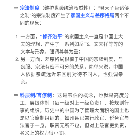
宗法制度
（维护世袭统治权威性）：“君天子臣诸侯
之制”的宗法制度产生了
家国主义与差序格局
两个不
同的现象：
一方面，
“修齐治平”
的家国主义一直是中国士大
夫的理想，产生了一系列如岳飞、文天祥等等的
文本与形象，强调尊尊为重；
另一方面，差序格局根植于中国的宗族制度，与
丧服、宗法有密不可分的关系，简单来说，中国
人依据亲疏远近来区别对待不同人，也强调亲
亲。
科层制/官僚制
：这是韦伯的概念，也就是高度分
工、层级体制（每一级对上一级负责）、按规则行
事的组织，历史中的中国为了管理大面积的国土也
是以官僚制组织的，如州县官兼行政官、税务官与
法官于一身，职责无所不包，但对上级官吏负责，
名义上的权力很小[6]。