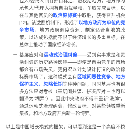
包人/委托人制订好目标后，放权给地方，地方作为
承包人/代理人拥有自由裁量权，争取完成目标，以
在与其他官员的
政治锦标赛
中取胜，获得晋升机会
[12]。该激励机制下，形成了
以地方政府为单位的竞
争市场
，地方政府调度资源、制定适合当地的政
策，以达成包括而不限于经济增长的多重目标，在
总体上推动了国家经济增长。
基层应对和
运动式治理纠偏
——受到实事求是和灵
活纠偏的历史路径影响——即使是自由竞争的市场
都会有市场失灵，更何况以计划设计打造的政治锦
标赛市场了，这种模式会有
区域间恶性竞争、地方
保护主义、忽略长期
等种种问题，同时基层也有很
多方法应对考核（基层间共谋、拼凑应对 – 也可以
翻译为“糊弄”）。因此中央政府不得不重新“洗牌”，
通过运动式治理纠偏，修改目标、对某些领域重新
集权，和地方政府开启新一轮博弈。
以上是中国增长模式的框架，可以看到这是一个高度不稳