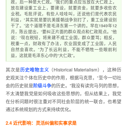
政，后一种是大仁政。”我们的重点应当放在大仁政上，
放在建设重工业上，要建设，就要资金，就要多收些农
业税。毛批评说，有些人哇哇叫，还说他们是代表农民
利益，“其实就是要抗美援朝战争别打了，重工业建设别
干了。”这个道理不是毛泽东第一个讲的。早在1949年12
月，陈云提出，“要纠正片面的群众观点和仁政观点。”他
说：“现在税轻，将来建不成工业国，群众要骂；相反，
税重一点，财政有了办法，农业国变成了工业国，人民
自然会喜欢。”为了长远利益，不能不牺牲一些眼前利
益，这就是毛泽东心中的“大仁政”。
其次是
历史唯物主义
（Historical Materialism），这种历
史观关注个体在历史中的作用，根据马克思，“至今一切社
会的历史就是
阶级斗争
的历史。”我没有读完马列的思想，
不太清楚我党是如何吸收这些思想的，但从结果上，我党
在分析问题时很注重对不同社会阶层的统一联合，也希望
通过系统规划的方式来持续优化。
2.4 近代影响：灵活纠偏和实事求是