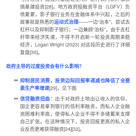
搞基建投资[28]。地方政府投融资平台（LGFV）负
债累累，影子银行业务在金融体系中兴起，之后的
故事就是熟悉的
运动式治理
——一边“治本”，尝试去
杠杆以及抑制影子银行；一边兼顾“治标”，由于去杠
杆带来经济失速，不得不开启新一轮投资周期来稳
经济，Logan Wright (2023) 对这段历史进行了详细
复盘[30]。
政府主导的过度投资会有什么影响？
抑制居民消费，投资边际回报率递减也降低了全要
素生产率增速
[29]，见下图
信贷融资扭曲
：出于对政府土地出让收入的信仰，
国企更容易拿到银行的低利率融资，而私人企业融
资困难利率高，使得私人企业不得不多储蓄来支撑
自己扩张。在这种情况下，投资回报更高的私人企
业反而更难获得融资[24][32]。