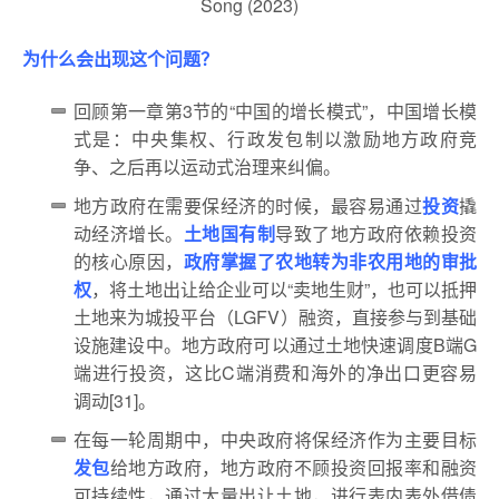
Song (2023)
为什么会出现这个问题？
回顾第一章第3节的“中国的增长模式”，中国增长模
式是：中央集权、行政发包制以激励地方政府竞
争、之后再以运动式治理来纠偏。
地方政府在需要保经济的时候，最容易通过
投资
撬
动经济增长。
土地国有制
导致了地方政府依赖投资
的核心原因，
政府掌握了农地转为非农用地的审批
权
，将土地出让给企业可以“卖地生财”，也可以抵押
土地来为城投平台（LGFV）融资，直接参与到基础
设施建设中。地方政府可以通过土地快速调度B端G
端进行投资，这比C端消费和海外的净出口更容易
调动[31]。
在每一轮周期中，中央政府将保经济作为主要目标
发包
给地方政府，地方政府不顾投资回报率和融资
可持续性，通过大量出让土地，进行表内表外借债