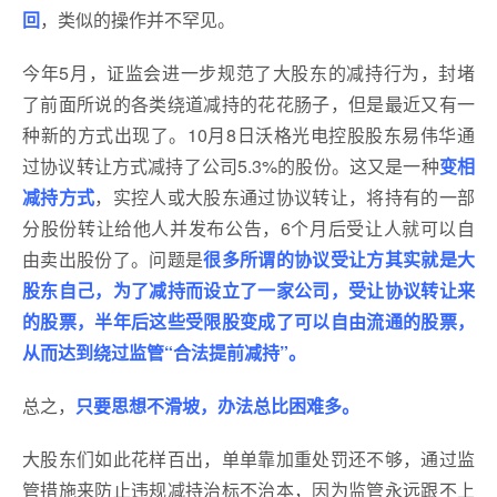
回
，类似的操作并不罕见。
今年5月，证监会进一步规范了大股东的减持行为，封堵
了前面所说的各类绕道减持的花花肠子，但是最近又有一
种新的方式出现了。10月8日沃格光电控股股东易伟华通
过协议转让方式减持了公司5.3%的股份。这又是一种
变相
减持方式
，实控人或大股东通过协议转让，将持有的一部
分股份转让给他人并发布公告，6个月后受让人就可以自
由卖出股份了。问题是
很多所谓的协议受让方其实就是大
股东自己，为了减持而设立了一家公司，受让协议转让来
的股票，半年后这些受限股变成了可以自由流通的股票，
从而达到绕过监管“合法提前减持”。
总之，
只要思想不滑坡，办法总比困难多。
大股东们如此花样百出，单单靠加重处罚还不够，通过监
管措施来防止违规减持治标不治本，因为监管永远跟不上