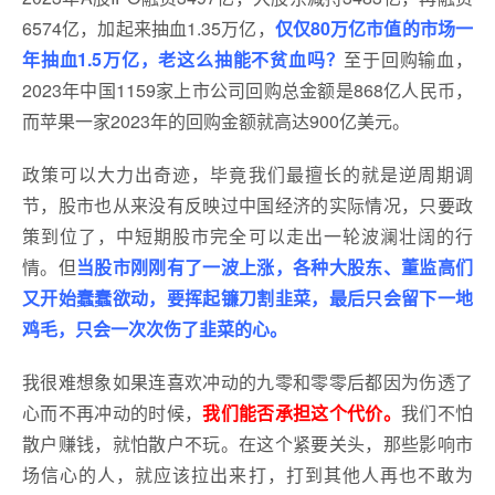
6574亿，加起来抽血1.35万亿，
仅仅80万亿市值的市场一
年抽血1.5万亿，老这么抽能不贫血吗？
至于回购输血，
2023年中国1159家上市公司回购总金额是868亿人民币，
而苹果一家2023年的回购金额就高达900亿美元。
政策可以大力出奇迹，毕竟我们最擅长的就是逆周期调
节，股市也从来没有反映过中国经济的实际情况，只要政
策到位了，中短期股市完全可以走出一轮波澜壮阔的行
情。但
当股市刚刚有了一波上涨，各种大股东、董监高们
又开始蠢蠢欲动，要挥起镰刀割韭菜，最后只会留下一地
鸡毛，只会一次次伤了韭菜的心。
我很难想象如果连喜欢冲动的九零和零零后都因为伤透了
心而不再冲动的时候，
我们能否承担这个代价。
我们不怕
散户赚钱，就怕散户不玩。在这个紧要关头，那些影响市
场信心的人，就应该拉出来打，打到其他人再也不敢为