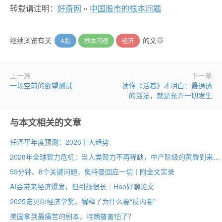
转载请注明：
好奇网
»
中国股市的根本问题
继续浏览有关
的文章
A股
根本问题
经济
上一篇
下一篇
一场空前的欲望测试
读懂《活着》才明白：最通透
的活法，就是允许一切发生
与本文相关的文章
任泽平年度预测：2026十大趋势
2028年全球智力危机：当人类智力不再稀缺，中产阶级的黄昏到来？
59分钟、8个关键问题，奥特曼回应一切丨附全文实录
AI会带来经济爆发，但引线很长｜Hao好聊论文
2025诺贝尔经济学奖，解释了为什么要“反内卷”
美国拿到最痛苦的剧本，特朗普害怕了？