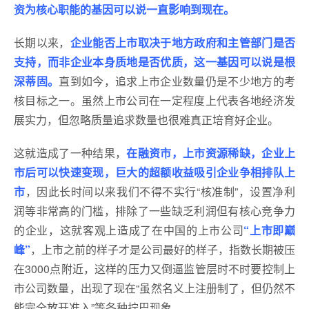
资为核心职能的基因可以说一直影响到现在。
长期以来，
企业能否上市取决于地方政府和主管部门是否
支持，而非企业本身质地是否优质，这一基因可以说是根
深蒂固。
直到如今，追求上市企业数量仍是不少地方的考
核目标之一。虽然上市公司在一定程度上代表各地经济发
展实力，但忽略质量追求数量也很难真正培育好企业。
这就造成了一种结果，
在融资市，上市资源稀缺，企业上
市后可以快速变现，巨大的超额收益吸引企业争相排队上
市
，因此长时间以来我们不得不实行“核准制”，设置净利
润等非常高的门槛，排除了一些缺乏利润但有核心竞争力
的企业，这就客观上造成了在中国的上市公司
“上市即巅
峰”
，上市之前的样子才是公司最好的样子，指数长期被压
在3000点附近，这样的压力又倒逼监管层时不时要控制上
市公司数量，出现了现在“虽然名义上注册制了，但仍然不
能完全放开准入”等各种拧巴现象。