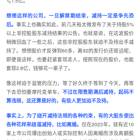
亏1.5亿。
想想这样的公司，一旦解禁期结束，减持一定是争先恐
后。
事实上也确实如此，前几天裕太微发布了关于持股5%
以上非控股股东减持结果的公告。也就是说，在这波股价
稍微回血了一些之后，这些非控股股东就迫不及待出手减
持了。想想股价才反弹到60多，离92的发行价还很远呢，
即便是这样，也要赶紧套现走人，按照现在的股价，也能
套现2.8亿，钱够花一辈子了。
像这样迫于监管的压力，等了好久终于等到了今天，再等
下去恐怕要摩托变单车，
不过在限售期满后减持，起码不
算违规，这还算是好的，有些人更加迫不及待。
事实上，为了绕开减持法规的各种约束，有的大股东使出
各种花样来绕道减持，比如离婚。
仅在2023年，就有近10
家上市公司爆出创始人或实际控制人因离婚而涉及高额股