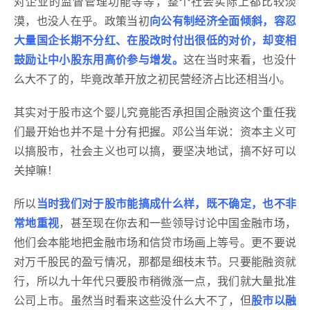
对企业的监督管理功能等等，整个社会实际上都比较淡
漠，也没人在乎。政策当初
向公有制经济全面倾斜，容忍
大量国企长期不分红、在股改时付出很低的对价，却变相
鼓励让中小股东用高价参与增发。
这在当时来看，也没什
么大不了的，毕竟改革开放之初民营经济占比还相当小。
其实对于股市这个婴儿究竟能否承担国企融资这个重任我
们最开始也并不是十分有把握。邓公当年说：资本主义可
以搞股市，社会主义也可以搞，要坚决地试，搞不好可以
关掉嘛！
所以
当时我们对于股市能搞成什么样，既不确定，也不非
常地重视
，甚至现在你去和一些领导讨论中国金融市场，
他们会本能地把金融市场和信贷市场画上等号。更不要说
对万千股民的盈亏情况，那都是细枝末节。只要能融资就
行，所以九十年代只要股市稍微涨一点，我们就大量批准
公司上市。虽然当时看来这些没什么大不了，但
股市以融