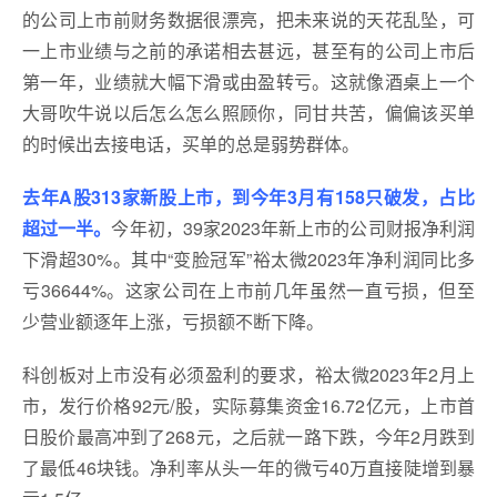
的公司上市前财务数据很漂亮，把未来说的天花乱坠，可
一上市业绩与之前的承诺相去甚远，甚至有的公司上市后
第一年，业绩就大幅下滑或由盈转亏。这就像酒桌上一个
大哥吹牛说以后怎么怎么照顾你，同甘共苦，偏偏该买单
的时候出去接电话，买单的总是弱势群体。
去年A股313家新股上市，到今年3月有158只破发，占比
超过一半。
今年初，39家2023年新上市的公司财报净利润
下滑超30%。其中“变脸冠军”裕太微2023年净利润同比多
亏36644%。这家公司在上市前几年虽然一直亏损，但至
少营业额逐年上涨，亏损额不断下降。
科创板对上市没有必须盈利的要求，裕太微2023年2月上
市，发行价格92元/股，实际募集资金16.72亿元，上市首
日股价最高冲到了268元，之后就一路下跌，今年2月跌到
了最低46块钱。净利率从头一年的微亏40万直接陡增到暴