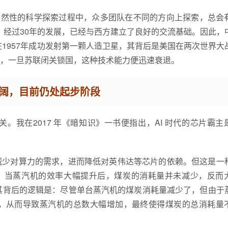
满偶然性的科学探索过程中，众多团队在不同的方向上探索，总会
伍，经过30年的发展，已经与西方建立了良好的交流基础。因此，
苏联在1957年成功发射第一颗人造卫星，其背后是美国在两次世界大
，一旦苏联闭关锁国，这种技术能力便迅速衰退。
广阔，目前仍处起步阶段
我在2017 年《暗知识》一书便指出，AI 时代的芯片霸主
减少对算力的需求，进而降低对英伟达等芯片的依赖。但这是一
象：当蒸汽机的效率大幅提升后，煤炭的消耗量并未减少，反而
dox）。其背后的逻辑是：尽管单台蒸汽机的煤炭消耗量减少了，但由于
，从而导致蒸汽机的总数大幅增加，最终使得煤炭的总消耗量