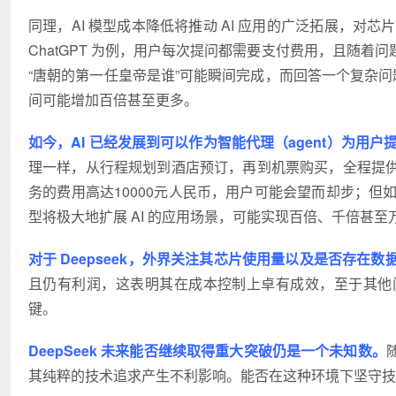
同理，AI 模型成本降低将推动 AI 应用的广泛拓展，对
ChatGPT 为例，用户每次提问都需要支付费用，且随
“唐朝的第一任皇帝是谁”可能瞬间完成，而回答一个复杂问
间可能增加百倍甚至更多。
如今，AI 已经发展到可以作为智能代理（agent）为用
理一样，从行程规划到酒店预订，再到机票购买，全程提
务的费用高达10000元人民币，用户可能会望而却步；但如
型将极大地扩展 AI 的应用场景，可能实现百倍、千倍甚至
对于 Deepseek，外界关注其芯片使用量以及是否存在数
且仍有利润，这表明其在成本控制上卓有成效，至于其他
键。
DeepSeek 未来能否继续取得重大突破仍是一个未知数。
其纯粹的技术追求产生不利影响。能否在这种环境下坚守技