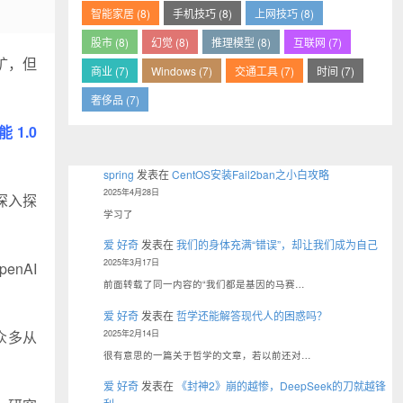
智能家居 (8)
手机技巧 (8)
上网技巧 (8)
股市 (8)
幻觉 (8)
推理模型 (8)
互联网 (7)
矿，但
商业 (7)
Windows (7)
交通工具 (7)
时间 (7)
奢侈品 (7)
 1.0
spring
发表在
CentOS安装Fail2ban之小白攻略
2025年4月28日
深入探
学习了
爱 好奇
发表在
我们的身体充满“错误”，却让我们成为自己
2025年3月17日
enAI
前面转载了同一内容的“我们都是基因的马赛…
。
爱 好奇
发表在
哲学还能解答现代人的困惑吗？
众多从
2025年2月14日
很有意思的一篇关于哲学的文章，若以前还对…
爱 好奇
发表在
《封神2》崩的越惨，DeepSeek的刀就越锋