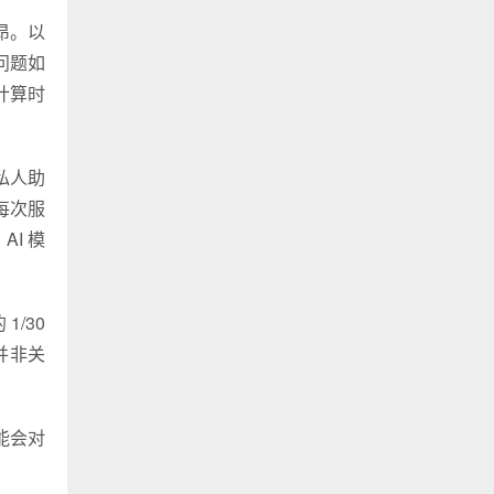
昂。以
问题如
计算时
私人助
每次服
I 模
1/30
并非关
能会对