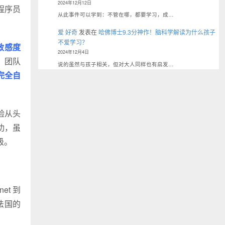
2024年12月12日
程序员
从此事件可以学到：不管在哪，都要学习，成…
爱 好奇
发表在
哈佛博士9.3分神作！脑科学解读为什么孩子
不爱学习？
敏感度
2024年12月4日
，团队
说的虽然与孩子相关，但对大人同样也有启发…
完全自
经验从头
成功，虽
级。
t 到
，法国的