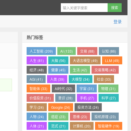
登录
热门标签
人工智能 (209)
AI (133)
交易 (88)
认知 (86)
人生 (81)
大脑 (56)
大语言模型 (49)
LLM (49)
经济 (48)
健康 (45)
生活 (42)
交易策略 (42)
AGI (41)
人类 (39)
大模型 (34)
社会 (33)
智能体 (33)
AI时代 (32)
宇宙 (31)
物理 (31)
价值投资 (31)
意识 (28)
手机 (27)
科学 (27)
学习 (24)
Google (24)
投资方法 (24)
人物 (24)
癌症 (23)
思维 (23)
投机原理 (23)
人体 (21)
范式 (21)
计算机 (20)
智能硬件 (19)