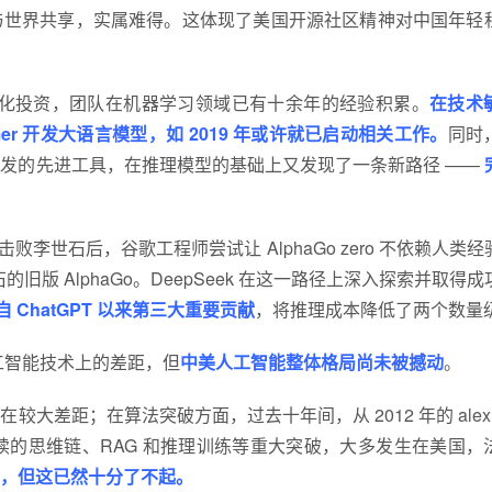
成果与世界共享，实属难得。这体现了美国开源社区精神对中国年轻
量化投资，团队在机器学习领域已有十余年的经验积累。
在技术
ormer 开发大语言模型，如 2019 年或许就已启动相关工作。
同时
发的先进工具，在推理模型的基础上又发现了一条新路径 ——
Go 击败李世石后，谷歌工程师尝试让 AlphaGo zero 不依赖人类
石的旧版 AlphaGo。DeepSeek 在这一路径上深入探索并取得
自 ChatGPT 以来第三大重要贡献
，将推理成本降低了两个数量
人工智能技术上的差距，但
中美人工智能整体格局尚未被撼动
。
差距；在算法突破方面，过去十年间，从 2012 年的 alexne
tGPT 以及后续的思维链、RAG 和推理训练等重大突破，大多发生在美国
 5%，但这已然十分了不起。