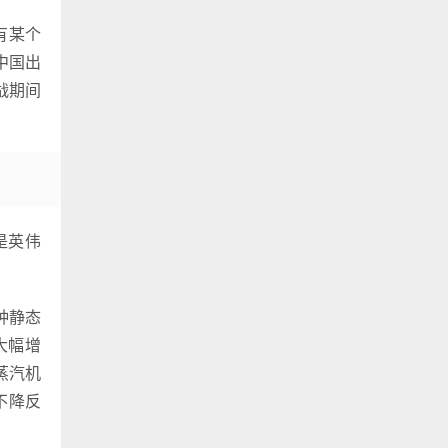
有某个
中国出
战期间
是英伟
种静态
大幅增
蒸汽机
不降反