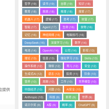
哲学 (19)
读书 (19)
谷歌 (19)
知识 (18)
教育 (18)
疾病 (18)
推理 (18)
搜索 (17)
机器人 (17)
逻辑 (17)
思考 (17)
财富 (17)
智能 (17)
Agent (17)
生命 (16)
食物 (16)
记忆 (16)
神经网络 (16)
电脑技巧 (16)
DeepSeek (16)
深度学习 (15)
数学 (14)
电池 (14)
OpenAI (14)
公司 (14)
影视 (13)
理论 (13)
信息 (13)
强化学习 (13)
Skills (13)
操作系统 (12)
微软 (12)
育儿 (12)
安全 (12)
生成式AI (12)
语言 (12)
投资 (11)
饮食 (10)
营养 (10)
周期 (10)
工作 (10)
世界模型 (10)
位提供
中国经济 (10)
问题 (10)
AI安全 (10)
Anthropic (10)
科技 (9)
新奇 (9)
世界 (9)
诺贝尔奖 (9)
A股 (9)
概率 (9)
ChatGPT (9)