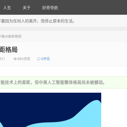
人生
关于
好奇导航
不要因为任何人的离开，而停止原本的生活。
中美AI差距格局
差距格局
31）
850浏览
0评论
工智能技术上的差距，但中美人工智能整体格局尚未被撼动。