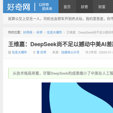
首页
好奇
财富
就算公交上空无一人，司机也会把车开到终点站，我的意思是，你
好奇网
你的位置：
好奇网
好奇
信息大爆炸
王维嘉：DeepSeek尚不足以撼动
>
>
>
王维嘉：DeepSeek尚不足以撼动中美AI
信息大爆炸
爱 好奇
来源：
钛媒体公众号
2年前（2025-01-
从技术格局来看，尽管DeepSeek的成果缩小了中美在人