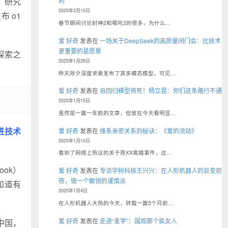
。研究
利
2025年2月10日
布 o1
春节期间讨论封神2和哪吒2的很多，为什么…
爱 好奇
发表在
一场关于DeepSeek的高质量闭门会：比技术
更重要的是愿景
探索之
2025年1月29日
昨天除夕深度求索发布了其多模态模型，可见…
爱 好奇
发表在
自回归模型将死！杨立昆：你们这条路行不通
2025年1月15日
虽然是一篇一年前的文章，但放在今天看明显…
进技术
爱 好奇
发表在
维系亲密关系的秘诀：《爱的流动》
2025年1月10日
看到了网络上热议的关于燕XX离婚事件，这…
ok）
爱 好奇
发表在
专访宇树科技王兴兴：在人形机器人的巨变前
夜，做一个敏锐的谨慎派
知道有
2025年1月4日
在人形机器人大热的今天，转载一篇5个月前…
爱 好奇
发表在
走进“麦学”：围观那个疯女人
中国，