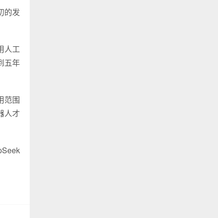
初的发
通用人工
到五年
用范围
器人才
eek