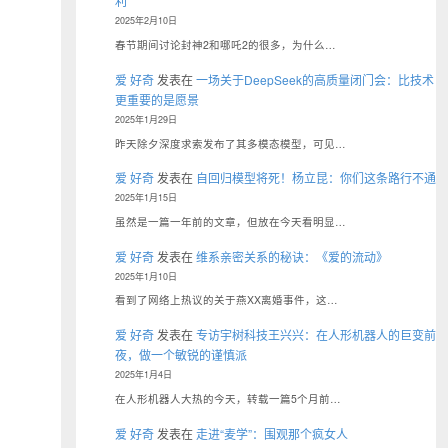
利
2025年2月10日
春节期间讨论封神2和哪吒2的很多，为什么…
爱 好奇
发表在
一场关于DeepSeek的高质量闭门会：比技术
更重要的是愿景
2025年1月29日
昨天除夕深度求索发布了其多模态模型，可见…
爱 好奇
发表在
自回归模型将死！杨立昆：你们这条路行不通
2025年1月15日
虽然是一篇一年前的文章，但放在今天看明显…
爱 好奇
发表在
维系亲密关系的秘诀：《爱的流动》
2025年1月10日
看到了网络上热议的关于燕XX离婚事件，这…
爱 好奇
发表在
专访宇树科技王兴兴：在人形机器人的巨变前
夜，做一个敏锐的谨慎派
2025年1月4日
在人形机器人大热的今天，转载一篇5个月前…
爱 好奇
发表在
走进“麦学”：围观那个疯女人