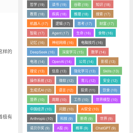
哲学 (19)
读书 (19)
谷歌 (19)
知识 (18)
教育 (18)
疾病 (18)
推理 (18)
搜索 (17)
机器人 (17)
逻辑 (17)
思考 (17)
财富 (17)
智能 (17)
Agent (17)
生命 (16)
食物 (16)
记忆 (16)
神经网络 (16)
电脑技巧 (16)
这样的
DeepSeek (16)
深度学习 (15)
数学 (14)
电池 (14)
OpenAI (14)
公司 (14)
影视 (13)
理论 (13)
信息 (13)
强化学习 (13)
Skills (13)
操作系统 (12)
微软 (12)
育儿 (12)
安全 (12)
生成式AI (12)
语言 (12)
投资 (11)
饮食 (10)
营养 (10)
周期 (10)
工作 (10)
世界模型 (10)
中国经济 (10)
问题 (10)
AI安全 (10)
着极有
Anthropic (10)
科技 (9)
新奇 (9)
世界 (9)
诺贝尔奖 (9)
A股 (9)
概率 (9)
ChatGPT (9)