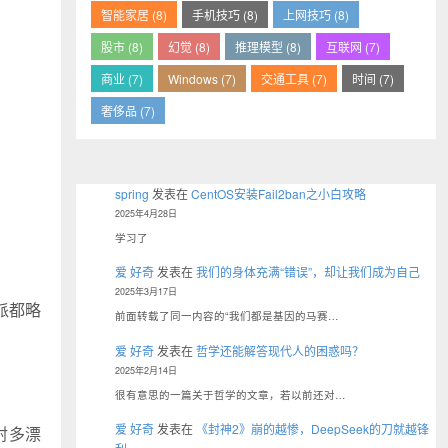
智能家居 (8)
手机技巧 (8)
上网技巧 (8)
股市 (8)
幻觉 (8)
推理模型 (8)
互联网 (7)
商业 (7)
Windows (7)
交通工具 (7)
时间 (7)
奢侈品 (7)
spring
发表在
CentOS安装Fail2ban之小白攻略
2025年4月28日
学习了
爱 好奇
发表在
我们的身体充满“错误”，却让我们成为自己
2025年3月17日
派都略
前面转载了同一内容的“我们都是基因的马赛…
爱 好奇
发表在
哲学还能解答现代人的困惑吗？
2025年2月14日
很有意思的一篇关于哲学的文章，若以前还对…
爱 好奇
发表在
《封神2》崩的越惨，DeepSeek的刀就越锋
射多漂