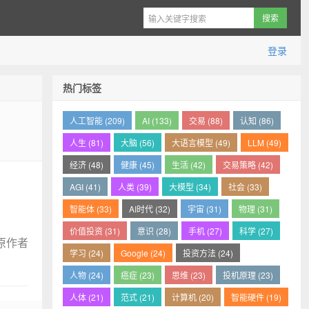
登录
热门标签
人工智能 (209)
AI (133)
交易 (88)
认知 (86)
人生 (81)
大脑 (56)
大语言模型 (49)
LLM (49)
经济 (48)
健康 (45)
生活 (42)
交易策略 (42)
AGI (41)
人类 (39)
大模型 (34)
社会 (33)
智能体 (33)
AI时代 (32)
宇宙 (31)
物理 (31)
价值投资 (31)
意识 (28)
手机 (27)
科学 (27)
原作者
学习 (24)
Google (24)
投资方法 (24)
人物 (24)
癌症 (23)
思维 (23)
投机原理 (23)
人体 (21)
范式 (21)
计算机 (20)
智能硬件 (19)