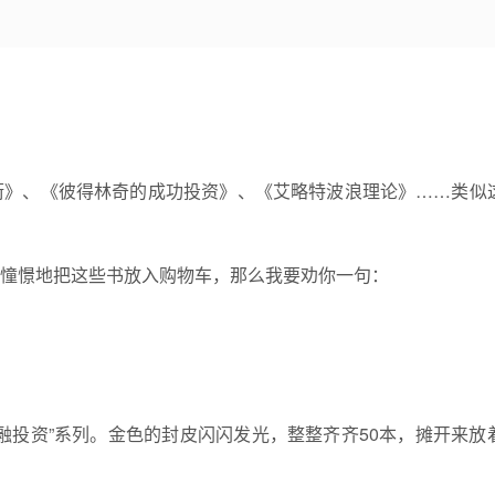
街》、《彼得林奇的成功投资》、《艾略特波浪理论》……类似
憧憬地把这些书放入购物车，那么我要劝你一句：
融投资”系列。金色的封皮闪闪发光，整整齐齐50本，摊开来放