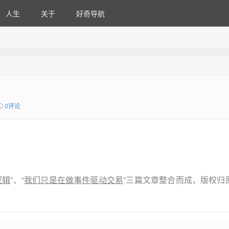
人生
关于
好奇导航
0评论
逻辑
”、“
我们只是在做事件驱动交易
”三篇文章整合而成，版权归