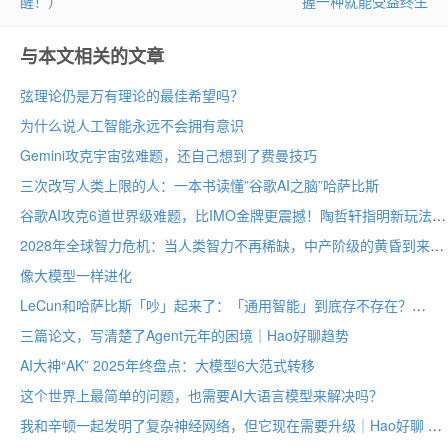
醒！）
握一种就能受益终生
与本文相关的文章
弦理论仍是万有理论的最佳希望吗？
为什么说人工智能永远不会拥有意识
Gemini攻克宇宙弦难题，还自己想到了费曼技巧
三次改写人类上限的人：一本书读懂”谷歌AI之脑”哈萨比斯
谷歌AI攻克6道世界级难题，比IMO金牌更震撼！陶哲轩指明新玩法
2028年全球智力危机：当人类智力不再稀缺，中产阶级的黄昏到来？
像大模型一样进化
LeCun和哈萨比斯「吵」起来了：「通用智能」到底存不存在？
三篇论文，写清楚了Agent元年的困境｜Hao好聊趋势
AI大神“AK” 2025年终盘点：大模型6大范式转移
这个世界上最简单的问题，也需要AI大语言模型来解决吗？
我和辛顿一起发明了复杂神经网络，但它现在需要升级｜Hao好聊 X AI先驱谢诺夫斯基