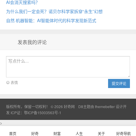
AI会消灭搜索吗？
为什么我们一定会死？诺贝尔科学家拆穿“永生”幻想
自然·机器智能：AI智能体时代的科学发现新范式
发表我的评论
表情
提交评论
版权所有，保留一切权利！ © 2026
好奇网
D8主题由
themebetter
设计开
发
ICP证：鄂ICP备15003563号-1
>
首页
好奇
财富
人生
关于
好奇导航