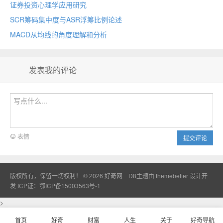
证券投资心理学应用研究
SCR筹码集中度与ASR浮筹比例论述
MACD从均线的角度理解和分析
发表我的评论
表情
提交评论
版权所有，保留一切权利！ © 2026
好奇网
D8主题由
themebetter
设计开
发
ICP证：鄂ICP备15003563号-1
>
首页
好奇
财富
人生
关于
好奇导航