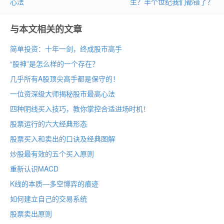
心法
生？半个世纪我们都错了？
与本文相关的文章
简单投资：十年一剑，终成股市高手
“股神”是怎么样的一个存在？
几乎所有A股顶尖高手都是保守的！
一位资深级大师揭秘股市最高心法
四种阴线买入技巧，教你掌控合适进场时机！
股票运行的六大经典形态
股票买入和卖出的口诀及经典图解
炒股最有效的五个买入原则
重新认识MACD
K线的本质—多空博弈的痕迹
如何建立自己的交易系统
股票卖出原则