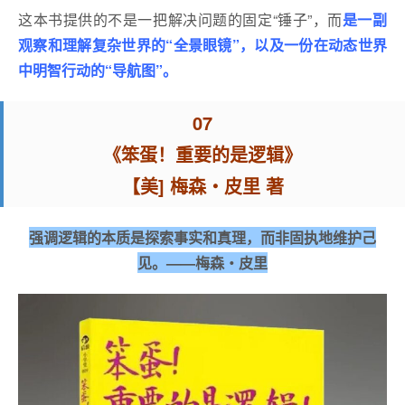
这本书提供的不是一把解决问题的固定“锤子”，而
是一副
观察和理解复杂世界的“全景眼镜”，以及一份在动态世界
中明智行动的“导航图”。
07
《笨蛋！重要的是逻辑》
【美] 梅森・皮里 著
强调逻辑的本质是探索事实和真理，而非固执地维护己
见。——梅森・皮里