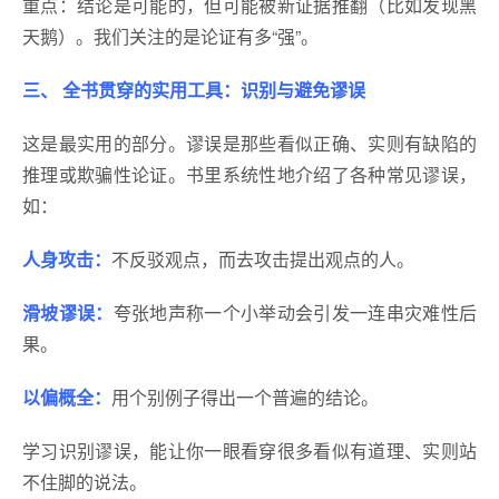
重点：结论是可能的，但可能被新证据推翻（比如发现黑
天鹅）。我们关注的是论证有多“强”。
三、 全书贯穿的实用工具：识别与避免谬误
这是最实用的部分。谬误是那些看似正确、实则有缺陷的
推理或欺骗性论证。书里系统性地介绍了各种常见谬误，
如：
人身攻击：
不反驳观点，而去攻击提出观点的人。
滑坡谬误：
夸张地声称一个小举动会引发一连串灾难性后
果。
以偏概全：
用个别例子得出一个普遍的结论。
学习识别谬误，能让你一眼看穿很多看似有道理、实则站
不住脚的说法。