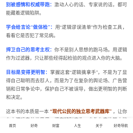
别被感情和权威带跑：
激动人心的话、专家说的话，都可
能藏着逻辑陷阱。
学会给言论“做体检”：
用“逻辑谬误清单”作为检查工具，
看看它是否犯了常见病。
捍卫自己的思考主权：
你不是别人思想的跑马场。用逻辑
作为过滤器，只让那些经得起检验的观点进入你的大脑。
目标是变得更明智：
掌握这套“逻辑擒拿手”，不是为了显
得自己聪明而去怼人，而是为了在复杂的舆论场、广告营
销和日常争论中，保护自己不被误导，做出更明智的判断
和决定。
这本书的本质是一本
“现代公民的独立思考武器库”
，让你
在充满噪音的世界里，拥有辨别真伪、去伪存真的基本能
首页
好奇
财富
人生
关于
好奇导航
力。