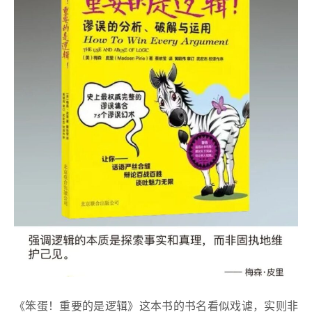
《笨蛋！重要的是逻辑》这本书的书名看似戏谑，实则非