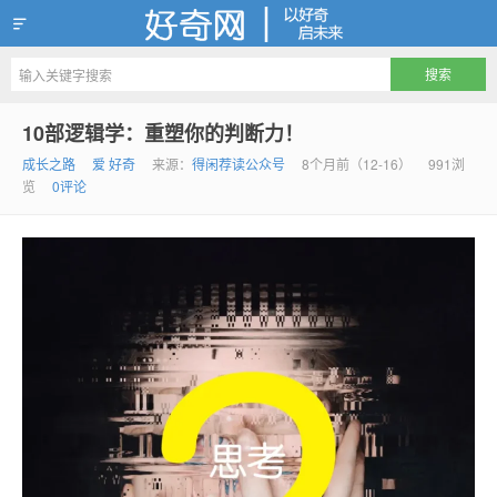
好奇网
10部逻辑学：重塑你的判断力！
成长之路
爱 好奇
来源：
得闲荐读公众号
8个月前（12-16）
991浏
览
0评论