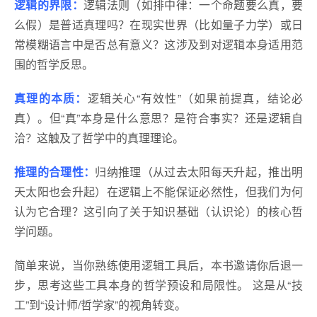
逻辑的界限：
逻辑法则（如排中律：一个命题要么真，要
么假）是普适真理吗？在现实世界（比如量子力学）或日
常模糊语言中是否总有意义？这涉及到对逻辑本身适用范
围的哲学反思。
真理的本质：
逻辑关心“有效性”（如果前提真，结论必
真）。但“真”本身是什么意思？是符合事实？还是逻辑自
洽？这触及了哲学中的真理理论。
推理的合理性：
归纳推理（从过去太阳每天升起，推出明
天太阳也会升起）在逻辑上不能保证必然性，但我们为何
认为它合理？这引向了关于知识基础（认识论）的核心哲
学问题。
简单来说，当你熟练使用逻辑工具后，本书邀请你后退一
步，思考这些工具本身的哲学预设和局限性。 这是从“技
工”到“设计师/哲学家”的视角转变。