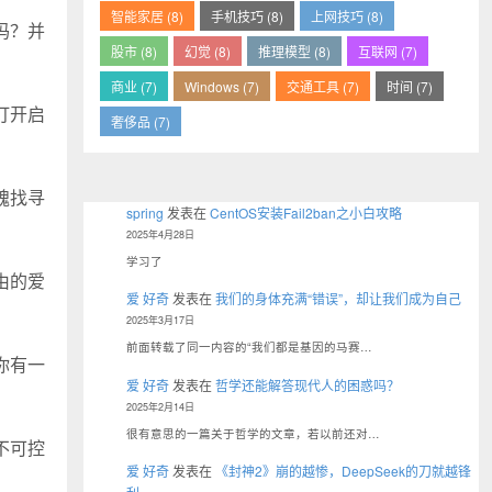
智能家居 (8)
手机技巧 (8)
上网技巧 (8)
吗？并
股市 (8)
幻觉 (8)
推理模型 (8)
互联网 (7)
商业 (7)
Windows (7)
交通工具 (7)
时间 (7)
打开启
奢侈品 (7)
魂找寻
spring
发表在
CentOS安装Fail2ban之小白攻略
2025年4月28日
学习了
由的爱
爱 好奇
发表在
我们的身体充满“错误”，却让我们成为自己
2025年3月17日
前面转载了同一内容的“我们都是基因的马赛…
你有一
爱 好奇
发表在
哲学还能解答现代人的困惑吗？
2025年2月14日
很有意思的一篇关于哲学的文章，若以前还对…
不可控
爱 好奇
发表在
《封神2》崩的越惨，DeepSeek的刀就越锋