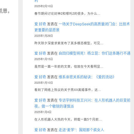
利
2025年2月10日
凯恩，
春节期间讨论封神2和哪吒2的很多，为什么…
爱 好奇
发表在
一场关于DeepSeek的高质量闭门会：比技术
更重要的是愿景
2025年1月29日
昨天除夕深度求索发布了其多模态模型，可见…
爱 好奇
发表在
自回归模型将死！杨立昆：你们这条路行不通
2025年1月15日
虽然是一篇一年前的文章，但放在今天看明显…
爱 好奇
发表在
维系亲密关系的秘诀：《爱的流动》
2025年1月10日
看到了网络上热议的关于燕XX离婚事件，这…
爱 好奇
发表在
专访宇树科技王兴兴：在人形机器人的巨变前
夜，做一个敏锐的谨慎派
2025年1月4日
在人形机器人大热的今天，转载一篇5个月前…
爱 好奇
发表在
走进“麦学”：围观那个疯女人