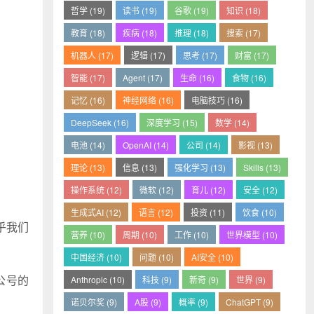
哲学 (19)
读书 (19)
谷歌 (19)
知识 (18)
教育 (18)
疾病 (18)
推理 (18)
搜索 (17)
机器人 (17)
逻辑 (17)
思考 (17)
财富 (17)
智能 (17)
Agent (17)
生命 (16)
食物 (16)
记忆 (16)
神经网络 (16)
电脑技巧 (16)
DeepSeek (16)
深度学习 (15)
数学 (14)
电池 (14)
OpenAI (14)
公司 (14)
影视 (13)
理论 (13)
信息 (13)
强化学习 (13)
Skills (13)
操作系统 (12)
微软 (12)
育儿 (12)
安全 (12)
生成式AI (12)
语言 (12)
投资 (11)
饮食 (10)
乎我们
营养 (10)
周期 (10)
工作 (10)
世界模型 (10)
中国经济 (10)
问题 (10)
AI安全 (10)
公号的
Anthropic (10)
科技 (9)
新奇 (9)
世界 (9)
诺贝尔奖 (9)
A股 (9)
概率 (9)
ChatGPT (9)