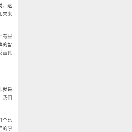
说，这
和未来
上有些
样的智
反面具
非就是
，我们
打个比
定的原