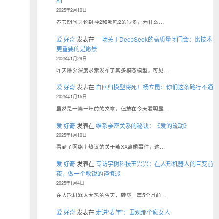
利
2025年2月10日
春节期间讨论封神2和哪吒2的很多，为什么…
爱 好奇
发表在
一场关于DeepSeek的高质量闭门会：比技术
更重要的是愿景
2025年1月29日
昨天除夕深度求索发布了其多模态模型，可见…
爱 好奇
发表在
自回归模型将死！杨立昆：你们这条路行不通
2025年1月15日
虽然是一篇一年前的文章，但放在今天看明显…
爱 好奇
发表在
维系亲密关系的秘诀：《爱的流动》
2025年1月10日
看到了网络上热议的关于燕XX离婚事件，这…
爱 好奇
发表在
专访宇树科技王兴兴：在人形机器人的巨变前
夜，做一个敏锐的谨慎派
2025年1月4日
在人形机器人大热的今天，转载一篇5个月前…
爱 好奇
发表在
走进“麦学”：围观那个疯女人