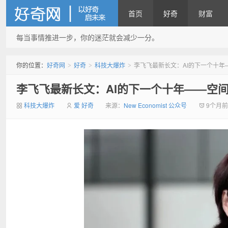
首页
好奇
财富
每当事情推进一步，你的迷茫就会减少一分。
好奇网
你的位置：
好奇网
好奇
科技大爆炸
李飞飞最新长文：AI的下一个十年
>
>
>
李飞飞最新长文：AI的下一个十年——空
科技大爆炸
爱 好奇
来源：
New Economist 公众号
9个月前