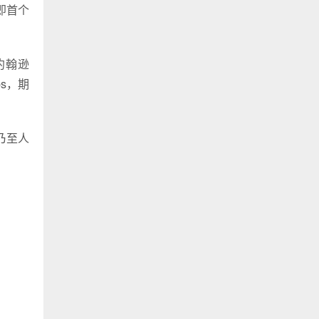
即首个
约翰逊
bs，期
乃至人