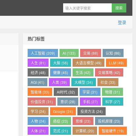
登录
热门标签
人工智能 (209)
AI (133)
交易 (88)
认知 (86)
人生 (81)
大脑 (56)
大语言模型 (49)
LLM (49)
经济 (48)
健康 (45)
生活 (42)
交易策略 (42)
AGI (41)
人类 (39)
大模型 (34)
社会 (33)
智能体 (33)
AI时代 (32)
宇宙 (31)
物理 (31)
价值投资 (31)
意识 (28)
手机 (27)
科学 (27)
学习 (24)
Google (24)
投资方法 (24)
人物 (24)
癌症 (23)
思维 (23)
投机原理 (23)
人体 (21)
范式 (21)
计算机 (20)
智能硬件 (19)