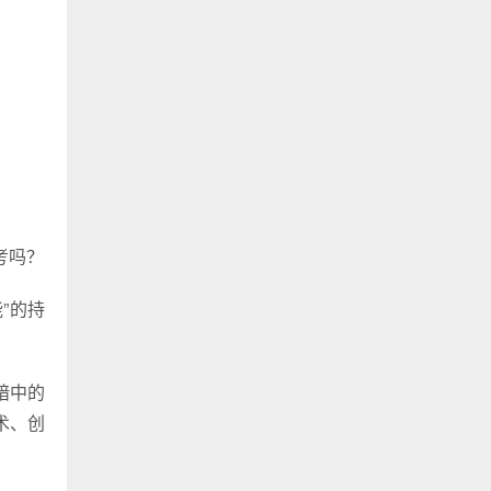
考吗？
”的持
暗中的
术、创