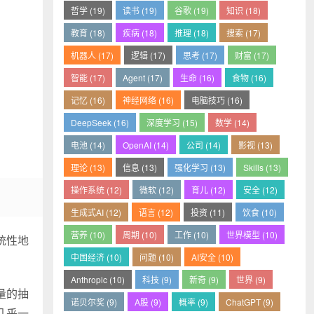
哲学 (19)
读书 (19)
谷歌 (19)
知识 (18)
教育 (18)
疾病 (18)
推理 (18)
搜索 (17)
机器人 (17)
逻辑 (17)
思考 (17)
财富 (17)
智能 (17)
Agent (17)
生命 (16)
食物 (16)
记忆 (16)
神经网络 (16)
电脑技巧 (16)
DeepSeek (16)
深度学习 (15)
数学 (14)
电池 (14)
OpenAI (14)
公司 (14)
影视 (13)
理论 (13)
信息 (13)
强化学习 (13)
Skills (13)
操作系统 (12)
微软 (12)
育儿 (12)
安全 (12)
生成式AI (12)
语言 (12)
投资 (11)
饮食 (10)
营养 (10)
周期 (10)
工作 (10)
世界模型 (10)
系统性地
中国经济 (10)
问题 (10)
AI安全 (10)
Anthropic (10)
科技 (9)
新奇 (9)
世界 (9)
量的抽
诺贝尔奖 (9)
A股 (9)
概率 (9)
ChatGPT (9)
几乎一