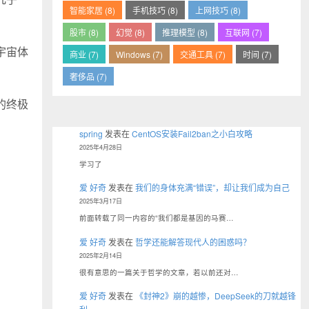
智能家居 (8)
手机技巧 (8)
上网技巧 (8)
股市 (8)
幻觉 (8)
推理模型 (8)
互联网 (7)
宇宙体
商业 (7)
Windows (7)
交通工具 (7)
时间 (7)
奢侈品 (7)
的终极
spring
发表在
CentOS安装Fail2ban之小白攻略
2025年4月28日
学习了
爱 好奇
发表在
我们的身体充满“错误”，却让我们成为自己
2025年3月17日
前面转载了同一内容的“我们都是基因的马赛…
爱 好奇
发表在
哲学还能解答现代人的困惑吗？
2025年2月14日
很有意思的一篇关于哲学的文章，若以前还对…
爱 好奇
发表在
《封神2》崩的越惨，DeepSeek的刀就越锋