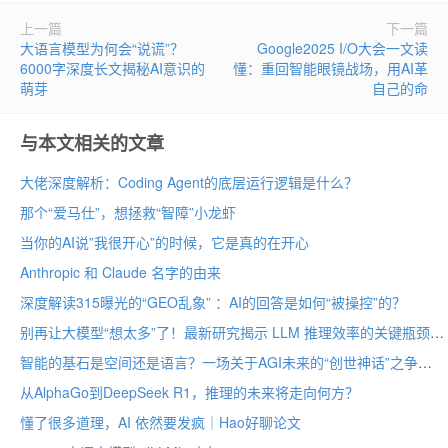
上一篇
下一篇
大语言模型为何会“说谎”？
Google2025 I/O大会一文读
6000字深度长文揭秘AI意识的
懂：重回智能眼镜战场，用AI革
萌芽
自己的命
与本文相关的文章
大佬深度解析：Coding Agent的底层运行逻辑是什么？
那个“爱马仕”，想拯救“智障”小龙虾
当你的AI说”我很开心”的时候，它是真的在开心
Anthropic 和 Claude 名字的由来
深度解读315曝光的“GEO乱象” ：AI的回答是如何“被操控”的？
别再让大模型“想太多”了！最新研究揭示 LLM 推理效率的关键瓶颈
智能的基石是空间还是语言？一场关于AGI未来的“创世神话”之争
从AlphaGo到DeepSeek R1，推理的未来将走向何方？
懂了很多道理，AI 依然要发疯｜Hao好聊论文