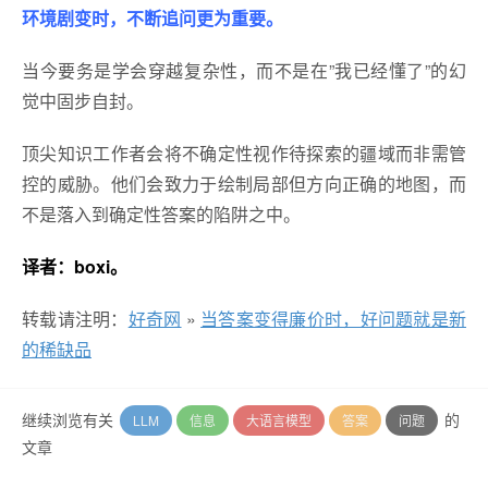
环境剧变时，不断追问更为重要。
当今要务是学会穿越复杂性，而不是在”我已经懂了”的幻
觉中固步自封。
顶尖知识工作者会将不确定性视作待探索的疆域而非需管
控的威胁。他们会致力于绘制局部但方向正确的地图，而
不是落入到确定性答案的陷阱之中。
译者：boxi。
转载请注明：
好奇网
»
当答案变得廉价时，好问题就是新
的稀缺品
继续浏览有关
的
LLM
信息
大语言模型
答案
问题
文章