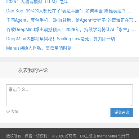
2025：大语言模型（LLM）之年
Dan Koe: 99%的人都死在了“表达平庸”，如何学会“降维表达”？
千问Agent、豆包手机、Skills背后，给Agent“卖铲子”的蓝海正在形成
谷歌DeepMind爆出震撼预言！2026年，持续学习将让AI「永生」
DeepMind内部视角揭秘！Scaling Law没死，算力即一切
Manus创始人肖弘，复盘至暗时刻
发表我的评论
表情
提交评论
版权所有，保留一切权利！ © 2026
好奇网
D8主题由
themebetter
设计开