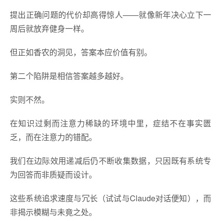
提出正确问题的代价却高得惊人——就像新年决心立下一
周后就放弃健身一样。
但正如香农的洞见，答案本应价值有别。
第二个陷阱是相信答案越多越好。
实则不然。
在知识过剩而注意力稀缺的环境中里，症结不在事实匮
乏，而在注意力的错配。
我们在边际效用递减后仍不断收集数据，只因既有系统专
为回答而非质疑而设计。
这些系统追求速度与冗长（试试与Claude对话便知），而
非揭示模糊与未竟之处。