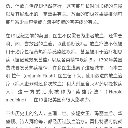
伪，但放血治疗却仍然盛行，这可能与长时间形成的习惯
以及其展现出的一定效果有关。放血的积极效果被推测可
能与减少血容量或血液中积聚的有害成分有关。
在19世纪之前的英国，医生不仅需要为患者放血，还需要
嗅、闻、尝放出的血液，以此诊断疾病。放血疗法不仅被
用于治疗包括黄热病等感染性疾病，甚至被用于治疗相思
病（据记载效果甚佳）以及各类精神疾病[5]。1793年美国
费城暴发黄热病疫情，许多医生逃离了这座城市，而本杰
明·拉什（enjamin Rush）医生留下来，使用激进的放血治
疗（病人虚弱时还多次放血）和大剂量含汞泻药以挽救病
人，这一方式后来被称为“英雄疗法”（Heroic
medicine），在19世纪美国有很大影响力。
不少历史上的名人，查理二世、安妮女王、玛丽皇后、华
盛顿、诗人拜伦等，都经历过放血治疗。莫扎特很可能就