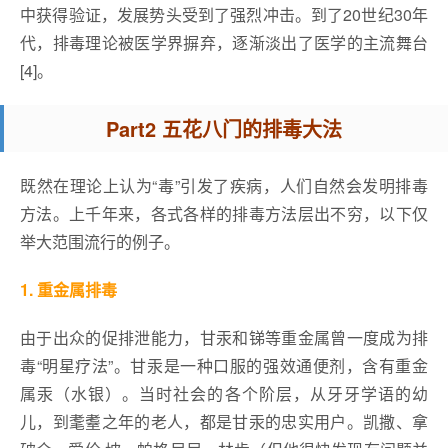
中获得验证，发展势头受到了强烈冲击。到了20世纪30年
代，排毒理论被医学界摒弃，逐渐淡出了医学的主流舞台
[4]。
Part2 五花八门的排毒大法
既然在理论上认为“毒”引发了疾病，人们自然会发明排毒
方法。上千年来，各式各样的排毒方法层出不穷，以下仅
举大范围流行的例子。
1. 重金属排毒
由于出众的促排泄能力，甘汞和锑等重金属曾一度成为排
毒“明星疗法”。甘汞是一种口服的强效通便剂，含有重金
属汞（水银）。当时社会的各个阶层，从牙牙学语的幼
儿，到耄耋之年的老人，都是甘汞的忠实用户。凯撒、拿