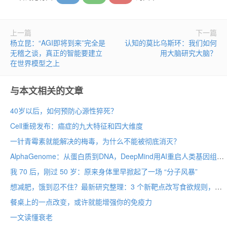
上一篇
下一篇
杨立昆：“AGI即将到来”完全是
认知的莫比乌斯环：我们如何
无稽之谈，真正的智能要建立
用大脑研究大脑？
在世界模型之上
与本文相关的文章
40岁以后，如何预防心源性猝死？
Cell重磅发布：癌症的九大特征和四大维度
一针青霉素就能解决的梅毒，为什么不能被彻底消灭？
AlphaGenome：从蛋白质到DNA，DeepMind用AI重启人类基因组计划
我 70 后，刚过 50 岁：原来身体里早掀起了一场 “分子风暴”
想减肥，饿到忍不住？最新研究整理：3 个新靶点改写食欲规则，GLP-1 不再是唯一选择
餐桌上的一点改变，或许就能增强你的免疫力
一文读懂衰老