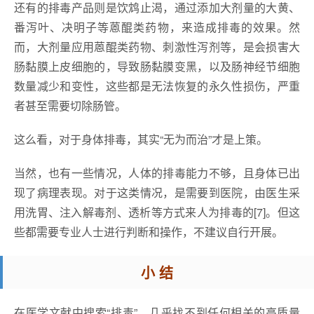
还有的排毒产品则是饮鸩止渴，通过添加大剂量的大黄、
番泻叶、决明子等蒽醌类药物，来造成排毒的效果。然
而，大剂量应用蒽醌类药物、刺激性泻剂等，是会损害大
肠黏膜上皮细胞的，导致肠黏膜变黑，以及肠神经节细胞
数量减少和变性，这些都是无法恢复的永久性损伤，严重
者甚至需要切除肠管。
这么看，对于身体排毒，其实“无为而治”才是上策。
当然，也有一些情况，人体的排毒能力不够，且身体已出
现了病理表现。对于这类情况，是需要到医院，由医生采
用洗胃、注入解毒剂、透析等方式来人为排毒的[7]。但这
些都需要专业人士进行判断和操作，不建议自行开展。
小 结
在医学文献中搜索“排毒”，几乎找不到任何相关的高质量