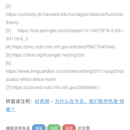
[2]
https://curiosity.lib.harvard.edu/contagion/feature/humoral-
theory
[3] https://link.springer.com/chapter/10.1007/978-3-031-
30118-6_3
[4] https://pmc.ncbi.nlm.nih.gov/articles/PMC7040346/
[5] https://ctext.org/huangdi-neijing/zhs
[6]
https://www.theguardian.com/science/blog/2011/aug/29/pl
acebo-effect-detox-harm
[7] https://pubmed.ncbi.nlm.nih.gov/29096991/
转载请注明：
好奇网
»
为什么在今天，我们依然热衷“排
毒”？
继续浏览有关
的文章
健康
排毒
疾病