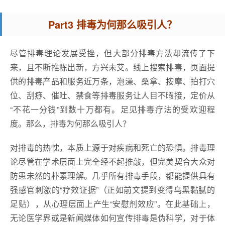
Part3 排毒为何那么吸引人？
尽管排毒理论发展受挫，但大部分排毒方法却流传了下
来，且不断推陈出新，方兴未艾。线上搜索排毒，页面提
供的排毒产品和服务近万条，泡澡、桑拿、按摩、拍打穴
位、刮痧、催吐、禁食等排毒服务让人目不暇接，定价从
“不花一分钱”到数十万都有。足见排毒疗法的受欢迎程
度。那么，排毒为何那么吸引人？
对排毒的热忱，本质上源于对疾病和死亡的恐惧。排毒理
论尽管在学术层面上完全经不起推敲，但完美契合大众对
防患未然的朴素理解。几乎所有排毒手段，都能提供具有
强感官刺激的“疗效证据”（正如前文提到变得乌黑黏腻的
足贴），从心理层面上产生“安慰剂效应”。在此基础上，
无论医学界或是新闻媒体如何宣传排毒是伪科学，对于体