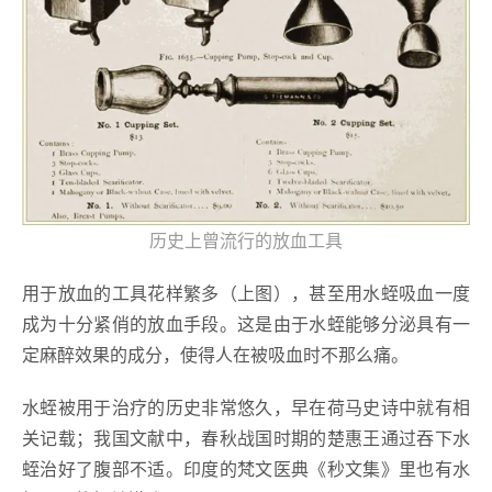
历史上曾流行的放血工具
用于放血的工具花样繁多（上图），甚至用水蛭吸血一度
成为十分紧俏的放血手段。这是由于水蛭能够分泌具有一
定麻醉效果的成分，使得人在被吸血时不那么痛。
水蛭被用于治疗的历史非常悠久，早在荷马史诗中就有相
关记载；我国文献中，春秋战国时期的楚惠王通过吞下水
蛭治好了腹部不适。印度的梵文医典《秒文集》里也有水