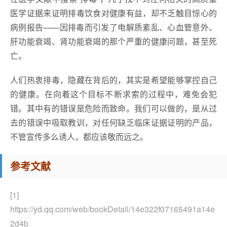
医学证据来证明排毒饮食对健康有益，却不乏触目惊心的
病例报告——因排毒而引发了电解质紊乱、心血管意外、
肝功能衰竭、肾功能衰竭的那个严重的健康问题，甚至死
亡。
人们热衷排毒，隐藏在背后的，其实是希望能够掌控自己
的健康。在向着这个目标不断求索的过程中，难免会犯
错。其中有的错误是危险而致命。我们可以做的，是从过
去的错误中吸取教训，对任何缺乏临床证据证明的产品，
不管宣传多么诱人，都应该敬而远之。
参考文献
[1]
https://yd.qq.com/web/bookDetail/14e322f07165491a14e
2d4b