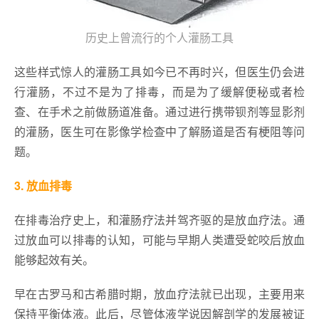
历史上曾流行的个人灌肠工具
这些样式惊人的灌肠工具如今已不再时兴，但医生仍会进
行灌肠，不过不是为了排毒，而是为了缓解便秘或者检
查、在手术之前做肠道准备。通过进行携带钡剂等显影剂
的灌肠，医生可在影像学检查中了解肠道是否有梗阻等问
题。
3. 放血排毒
在排毒治疗史上，和灌肠疗法并驾齐驱的是放血疗法。通
过放血可以排毒的认知，可能与早期人类遭受蛇咬后放血
能够起效有关。
早在古罗马和古希腊时期，放血疗法就已出现，主要用来
保持平衡体液。此后，尽管体液学说因解剖学的发展被证