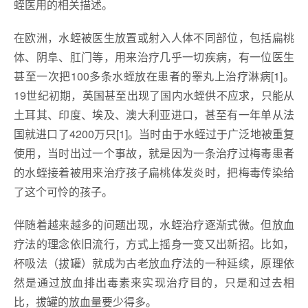
蛭医用的相关描述。
在欧洲，水蛭被医生放置或射入人体不同部位，包括扁桃
体、阴阜、肛门等，用来治疗几乎一切疾病，有一位医生
甚至一次把100多条水蛭放在患者的睾丸上治疗淋病[1]。
19世纪初期，英国甚至出现了国内水蛭供不应求，只能从
土耳其、印度、埃及、澳大利亚进口，甚至有一年单从法
国就进口了4200万只[1]。当时由于水蛭过于广泛地被重复
使用，当时出过一个事故，就是因为一条治疗过梅毒患者
的水蛭接着被用来治疗孩子扁桃体发炎时，把梅毒传染给
了这个可怜的孩子。
伴随着越来越多的问题出现，水蛭治疗逐渐式微。但放血
疗法的理念依旧流行，方式上摇身一变又出新招。比如，
杯吸法（拔罐）就成为古老放血疗法的一种延续，原理依
然是通过放血排出毒素来实现治疗目的，只是和过去相
比，拔罐的放血量要少得多。