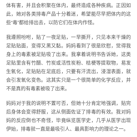
体有害，并且会积聚在体内，最终造成各种疾病。正因如
此，她对各类排毒产品十分着迷，希望能尽早把体内的这
些“毒”都给排出去，以防它们在体内作怪。
我遵照吩咐，贴了一夜足贴，一早撕开，只见本来干燥的
足贴贴面，变得又黑又黏。妈妈看到了很是欣慰，觉得我
身上的毒素被足贴吸了出来。我拿着说明书告诉她，这类
足贴里含有竹醋、竹炭或活性炭粉、桔梗等提取物，易发
生氧化，足贴贴在足底后，只要有汗流出，浸湿表面，就
会引发氧化变色。这其实只是一个很简单的化学反应，并
不是真的有毒素被吸了出来。
妈妈对于我的说明不置可否，但她十分肯定地强调，贴完
后身体会变得舒服，这从侧面佐证了排毒的有效。我对妈
妈的反应倒也不奇怪，毕竟纵览医学史，几乎从医学出现
伊始，排毒就一直是最吸引人、最具影响力的理论之一。