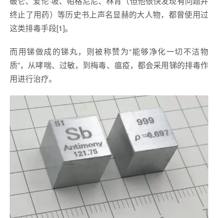
破仑、爱伦·坡、帕格尼尼、林肯（但他很快发现有问题并
终止了用药）等历史书上声名显赫的大人物，都曾使用过
这类排毒手段[1]。
而用锑做成的锑丸，则被称赞为“能够净化一切不洁物
质”，从哮喘、过敏，到梅毒、瘟疫，都会采用锑的排毒作
用进行治疗。