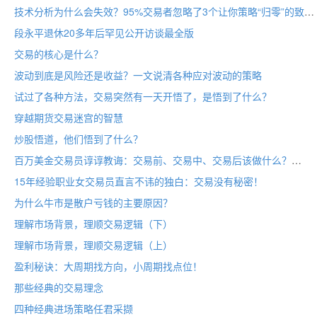
技术分析为什么会失效？95%交易者忽略了3个让你策略“归零”的致命情境
段永平退休20多年后罕见公开访谈最全版
交易的核心是什么？
波动到底是风险还是收益？一文说清各种应对波动的策略
试过了各种方法，交易突然有一天开悟了，是悟到了什么？
穿越期货交易迷宫的智慧
炒股悟道，他们悟到了什么？
百万美金交易员谆谆教诲：交易前、交易中、交易后该做什么？
15年经验职业女交易员直言不讳的独白：交易没有秘密！
为什么牛市是散户亏钱的主要原因？
理解市场背景，理顺交易逻辑（下）
理解市场背景，理顺交易逻辑（上）
盈利秘诀：大周期找方向，小周期找点位！
那些经典的交易理念
四种经典进场策略任君采撷