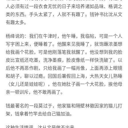
人必须有过一段衣食无忧的日子来培养诸如品味、格调之
类的东西。手头太紧了，人就不有趣了。钱钟书比沈从文
有趣太多。
杨绛说的：我们在牛津时，他午睡，我临帖，可是一个人
写字困上来，便睡着了。他醒来见我睡了，就饱蘸浓墨想
给我画个花脸，可是他刚落笔我就醒了。他没想到我的脸
皮比宣纸还吃墨，洗净墨痕，脸皮像纸一样快洗破了。以
后他不再恶作剧，只给我画了一幅肖像，上面再添上眼镜
和胡子，聊以过瘾。回国后暑假回上海，大热天女儿熟睡
（女儿还是娃娃呢），他在她肚子画一个大花脸，挨他母
亲一顿训斥，他不敢再画了。
钱最著名的一段莫过于，他家猫和隔壁林徽因家的猫儿打
架，钱拿着竹竿去给自己猫加油。
这种生活情调，沈从文是做不出来。