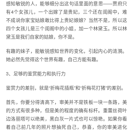
感知敏锐的人，能够细分出这句话里面的意思——贾府只
有4个女孩儿，一个出嫁了是贵妃，三个还在闺阁中，难
不成说你家宝姑娘敢比得上贵妃娘娘？当然不是，所以这
四个女孩儿是三个闺阁中的小姐，加一个林黛玉。所以林
黛玉是我们自家的姑娘，你不是。
有趣的妹子，能敏锐感知世界的变化，引起内心的涟漪。
她必然先觉得这个世界有趣，自己方能有趣。
3、足够的鉴赏能力和执行力
鉴赏力的差别，就是“折梅花插瓶”和“折梅花打猪”的差别。
首先，你要分得清高下，审美并不是铁板一块一条路，美
的方式有很多种，但是美的程度的确有标杆。重蕾丝荷叶
边洛丽塔可以绝美，黑白灰一片式也可以惊艳。如果你看
着自己前几年的照片想抽死自己，恭喜，你的审美进化