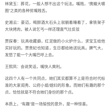
林黛玉：葬花，一般人想不出这个玩法。嘴贱，“携蝗大嚼
图”之类的各种贫嘴贱舌。
史湘云：豪迈，喝醉酒大石头上就躺着睡着了，拿铁架子
大块烤肉，被人说乞丐一样还理直气壮反驳
贾探春：玩具收藏癖，红泥做的小火炉什么，求宝玉给他
买好玩的。贾贵妃也知道，生日都给她送玩具。脾气大，
发怒了能一个大嘴巴呼上去。
王熙凤：会说笑话，嘴快人爽利。
这四个人有一个共同点，她们其实都算不上是符合时代标
准的大家闺秀、公府小姐/媳妇的形象。而她们有趣的那个
点，恰恰就是不符合她们身份的那个点。
本质上，“有趣”是一场愉悦的意外，是一种惊喜。