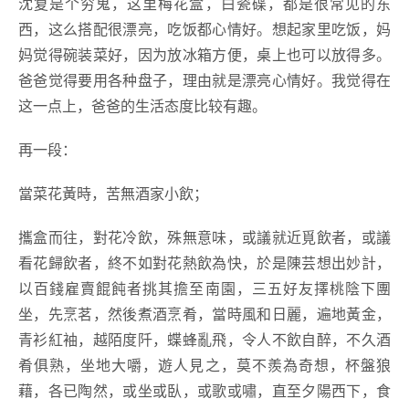
沈复是个穷鬼，这里梅花盒，白瓷碟，都是很常见的东
西，这么搭配很漂亮，吃饭都心情好。想起家里吃饭，妈
妈觉得碗装菜好，因为放冰箱方便，桌上也可以放得多。
爸爸觉得要用各种盘子，理由就是漂亮心情好。我觉得在
这一点上，爸爸的生活态度比较有趣。
再一段：
當菜花黃時，苦無酒家小飲；
攜盒而往，對花冷飲，殊無意味，或議就近覓飲者，或議
看花歸飲者，終不如對花熱飲為快，於是陳芸想出妙計，
以百錢雇賣餛飩者挑其擔至南園，三五好友擇桃陰下團
坐，先烹茗，然後煮酒烹肴，當時風和日麗，遍地黃金，
青衫紅袖，越陌度阡，蝶蜂亂飛，令人不飲自醉，不久酒
肴俱熟，坐地大嚼，遊人見之，莫不羨為奇想，杯盤狼
藉，各已陶然，或坐或臥，或歌或嘯，直至夕陽西下，食