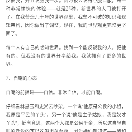
反驳我，并且说服我一次。因为被人说得心服口服，是一
种非常愉快的体验——就是那种，新世界的大门被打开
了。在我营造几十年的世界观里，我坚不可破的知识和逻
辑架构，因你做出了调整，现在，我的世界观更完整更坚
固了。
每个人有自己的感知世界。找到一个能反驳我的人，把他
有的、但我没有的世界分享给我。我就拥有了更多的世
界。
7、自嘲的心态
自嘲的前提是——自信。非常自信，才能自嘲。
仔细看林黛玉和史湘云吵架，一个说“他原是公侯的小姐，
我原是平民的丫头”，另一个说“他是主子姑娘，我是奴才
丫头”，挺有意思，这两个人都是公侯千金，所以这自轻自
贱的话说的可以这般坦荡磊落，因为她们都知道——我和