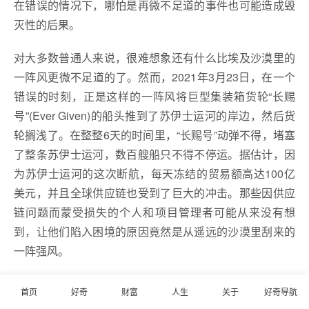
在错误的情况下，哪怕是再微不足道的事件也可能造成毁
灭性的后果。
对大多数普通人来说，很难想象还有什么比埃及沙漠里的
一阵风更微不足道的了。然而，2021年3月23日，在一个
错误的时刻，正是这样的一阵风将巨型集装箱货轮“长赐
号”(Ever Given)的船头推到了苏伊士运河的岸边，然后货
轮搁浅了。在整整6天的时间里，“长赐号”动弹不得，堵塞
了整条苏伊士运河，数百艘船只不得不停运。据估计，因
为苏伊士运河的这次断航，每天冻结的贸易额高达100亿
美元，并且全球供应链也受到了巨大的冲击。那些因供应
链问题而蒙受损失的个人和项目管理者可能从来没有想
到，让他们陷入困境的原因竟然是从遥远的沙漠里刮来的
一阵强风。
复杂系统研究者可能会这样描述这一事件：作为复杂系统
首页
好奇
财富
人生
关于
好奇导航
的各个部分，风、运河、船舶和供应链之间存在动态的相