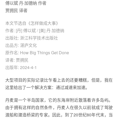
傅以斌 丹·加德纳 作者
贾拥民 译者
本文节选自《怎样做成大事》
作者: [丹] 傅以斌 / [美] 丹·加德纳
出版社: 浙江科学技术出版社
出品方: 湛庐文化
原作名: How Big Things Get Done
译者: 贾拥民
出版年: 2024-4-1
大型项目的实际记录比乍看上去的还要糟糕，但是，我在
这里给出了一个解决方案：通过减速来加速。
丹麦是一个半岛国家，它的东海岸附近散落着许多岛屿。
由于拥有这样的自然条件，丹麦人在很久以前就成了驾驶
渡船和建造桥梁的专家。因此，到了20世纪80年代末，当