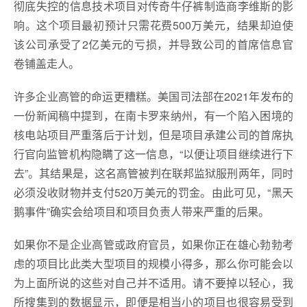
彻底失控的信息技术项目对传奇牛仔裤制造商李维斯的影
响。这个项目最初预计只需花费500万美元，结果却迫使
该公司承受了2亿美元的亏损，并导致公司的首席信息官
卷铺盖走人。
许多企业高管的命运更糟糕。美国司法部在2021年发布的
一份新闻稿中提到，在南卡罗来纳州，有一个陷入困境的
核电站项目严重落后于计划，但是项目承建公司的首席执
行官向监管机构隐瞒了这一信息，“以便让项目继续进行下
去”。其结果是，这名高管被判在联邦监狱服刑两年，同时
必须没收财物并支付520万美元的罚金。由此可见，“黑天
鹅事件”确实会给项目和项目负责人带来严重的后果。
如果你不是企业高管或政府官员，如果你正在雄心勃勃考
虑的项目比此类大型项目的规模小得多，那么你可能会以
为上面所说的这些对自己并不适用。请不要掉以轻心，我
所搜集到的数据显示，即便是相当小的项目也很容易受到