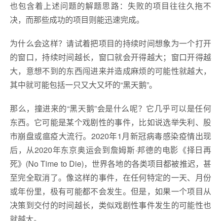
也包含着上述问题的解题思路：失败的项目往往久拖不
决，而那些成功的项目则能迅速完成。
为什么会这样？请试着把项目的持续时间想象为一个打开
的窗口，持续时间越长，窗口就会开得越大；窗口开得越
大，意想不到的东西闯进来并造成麻烦的可能性就越大，
其中就可能包括一只又大又坏的“黑天鹅”。
那么，撞进来的“黑天鹅”会是什么呢？它几乎可以是任何
东西。它可能是某个戏剧性的事件，比如说选举失利、股
市崩盘或瘟疫大流行。2020年1月新冠病毒感染疫情出现
后，从2020年东京奥运会到詹姆斯·邦德的电影《择日再
死》(No Time to Die)，世界各地的各类项目都被推迟，甚
至完全取消了。像这样的事件，在任何特定的一天、月份
或年份里，极有可能都不会发生。但是，如果一个项目从
决策到交付的时间越长，类似戏剧性事件发生的可能性也
就越大。