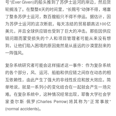
号”(Ever Given)的船头推到了苏伊士运河的岸边，然后货
轮搁浅了。在整整6天的时间里，“长赐号”动弹不得，堵塞
了整条苏伊士运河，数百艘船只不得不停运。据估计，因
为苏伊士运河的这次断航，每天冻结的贸易额高达100亿
美元，并且全球供应链也受到了巨大的冲击。那些因供应
链问题而蒙受损失的个人和项目管理者可能从来没有想
到，让他们陷入困境的原因竟然是从遥远的沙漠里刮来的
一阵强风。
复杂系统研究者可能会这样描述这一事件：作为复杂系统
的各个部分，风、运河、船舶和供应链之间存在动态的相
互依赖性，由此产生了强大的非线性反应和放大效应。简
单地说，就是一系列小的变化结合在一起就会产生一场灾
难。在复杂系统中，这种情况经常出现，耶鲁大学社会学
家查尔斯·佩罗(Charles Perrow)将其称为“正常事故”
(normal accidents)。