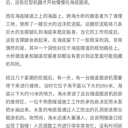
后，这些巨型机器才开始慢慢在海底掘进。
而在海底隧道之上的海面上，跨海大桥的建造者为了清理
工地，使用了一艘巨大的远洋挖泥船。这艘挖泥船将几条
巨大的支撑腿扎到海底来稳定船身，当它的工作完成后，
这些支撑腿会收起来，在海底留下了一些很深的洞。非常
偶然的是，其中一个洞恰好位于海底隧道的规划路径上。
大桥建造者和隧道挖掘者却都没有意识到这里面可能隐藏
的风险。
经过几个星期的挖掘后，有一天，有一台隧道掘进机需要
停下来进行维修。当时它位于海平面以下大约250米、海
底以下大约10米的地方。海水渗进了这台隧道掘进机前部
的维修区，一位不熟悉隧道施工工作的承包商决定用水泵
把水抽出来。水泵的电缆是通过人工挖出的孔洞穿进那台
掘进机的。突然间，海水迅速大量涌入，这说明隧道已经
出现了裂缝！人员疏散工作进行得非常匆忙，没有时间拆