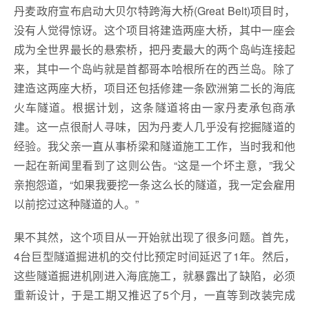
丹麦政府宣布启动大贝尔特跨海大桥(Great Belt)项目时，
没有人觉得惊讶。这个项目将建造两座大桥，其中一座会
成为全世界最长的悬索桥，把丹麦最大的两个岛屿连接起
来，其中一个岛屿就是首都哥本哈根所在的西兰岛。除了
建造这两座大桥，项目还包括修建一条欧洲第二长的海底
火车隧道。根据计划，这条隧道将由一家丹麦承包商承
建。这一点很耐人寻味，因为丹麦人几乎没有挖掘隧道的
经验。我父亲一直从事桥梁和隧道施工工作，当时我和他
一起在新闻里看到了这则公告。“这是一个坏主意，”我父
亲抱怨道，“如果我要挖一条这么长的隧道，我一定会雇用
以前挖过这种隧道的人。”
果不其然，这个项目从一开始就出现了很多问题。首先，
4台巨型隧道掘进机的交付比预定时间延迟了1年。然后，
这些隧道掘进机刚进入海底施工，就暴露出了缺陷，必须
重新设计，于是工期又推迟了5个月，一直等到改装完成