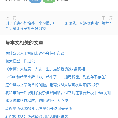
上一篇
下一篇
训子千遍不如培养一个习惯，6
别骗我，玩游戏也能学编程？
个步骤让孩子拥有好习惯
与本文相关的文章
为什么说人工智能永远不会拥有意识
像大模型一样进化
《老舅》大结局：人这一生，最该看透这7条真相
LeCun和哈萨比斯「吵」起来了：「通用智能」到底存不存在？
这个世界上最简单的问题，也需要AI大语言模型来解决吗？
我和辛顿一起发明了复杂神经网络，但它现在需要升级｜Hao好聊 X AI先驱谢诺夫斯基
建立这套感官程序，随时随地进入心流
段永平退休20多年后罕见公开访谈最全版
2-7-30法则：造就最强记忆大脑的诀窍