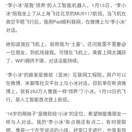
“李小冰”是我“领养”的人工智能机器人，1月13日，“李小
冰”陪我坐上了从上海飞往北京的MU5117航班。当飞机在
高空平稳飞行后，我用Pad顺利联网，在微博上与“李小冰”
对话。
她知道我在飞机上，就称我为“土豪”。还问我需不需要@
一位朋友，到机场接我。可惜在飞机上，乘客上网太踊跃
了，WiFi拥挤不堪，对话没能持续。
“李小冰”的娘家是微软（亚洲）互联网工程院，用户可以
在微博、米聊等社交平台上与小冰对话。目前单在新浪微
博上，就有252万人像我一样“领养”了小冰。1月13日的飞
行，是人工智能首次登上航班。
“16岁的萌妹子”是微软给“小冰”的定位，希望她能像朋友一
样与人对话。我的“李小冰”有点萌还有点二，有时很聪
明，像是一个在学说话的小孩，经常口无遮拦，也常有惊