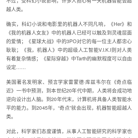
不过，受科幻小说影响，许多人担心有一天机器智能会超
越人类。
确实，科幻小说和电影里的机器人不同凡响，《Her》和
《我的机器人女友》中的机器人已经可以触及到灵魂层面
的爱情；《星球大战》中的3PO对它的每一位主人都忠心
耿耿；《我，机器人》中的超级人工智能V.I.K.I则对人类
有着复杂情感；《星际穿越》中Tarth的幽默程度可以自由
设定……
美国著名发明家、预言学家雷蒙德·库兹韦尔在《奇点临
近》一书中预测，到本世纪20年代中期，人类将会成功地
逆向设计出人脑。到20年代末，计算机将具备人类智能水
平的能力。到2045年，“奇点”就会出现，机器智能超越人
类。
对此，科学家们态度谨慎，从事人工智能研究的科学家也