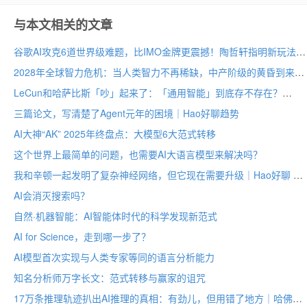
与本文相关的文章
谷歌AI攻克6道世界级难题，比IMO金牌更震撼！陶哲轩指明新玩法
2028年全球智力危机：当人类智力不再稀缺，中产阶级的黄昏到来？
LeCun和哈萨比斯「吵」起来了：「通用智能」到底存不存在？
三篇论文，写清楚了Agent元年的困境｜Hao好聊趋势
AI大神“AK” 2025年终盘点：大模型6大范式转移
这个世界上最简单的问题，也需要AI大语言模型来解决吗？
我和辛顿一起发明了复杂神经网络，但它现在需要升级｜Hao好聊 X AI先驱谢诺夫斯基
AI会消灭搜索吗？
自然·机器智能：AI智能体时代的科学发现新范式
AI for Science，走到哪一步了？
AI模型首次实现与人类专家等同的语言分析能力
知名分析师万字长文：范式转移与赢家的诅咒
17万条推理轨迹扒出AI推理的真相：有劲儿，但用错了地方｜哈佛新论文解读