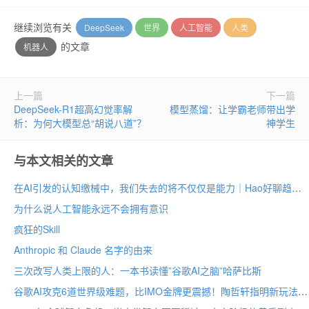
继续浏览有关
DeepSeek
世界
人工智能
人类
的文章
机器人
上一篇
下一篇
DeepSeek-R1超高幻觉率解
模型蒸馏：让学霸老师带出学
析：为何大模型总“胡说八道”？
神学生
与本文相关的文章
在AI引发的认知缴械中，我们失去的将不仅仅是能力｜Hao好聊趋势
为什么说人工智能永远不会拥有意识
疯狂的Skill
Anthropic 和 Claude 名字的由来
三次改写人类上限的人：一本书读懂”谷歌AI之脑”哈萨比斯
谷歌AI攻克6道世界级难题，比IMO金牌更震撼！陶哲轩指明新玩法