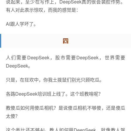
说起来，至少在写作上，DeepSeek真的很会装腔作势。
有人对此表示惊叹，而我的感觉是：
AI跟人学坏了。
四
人们需要DeepSeek，股市需要DeepSeek，世界需要
DeepSeek。
只是，在狂欢中，你我土拨鼠们别光只顾吃瓜。
各路DeepSeek培训班上线了。这个班教啥呢？
教傻瓜如何用傻瓜相机？是说傻瓜相机不够傻，还是傻瓜
太傻？
这个类比还不够AI。教人如何用DeepSeek，就像教人驾