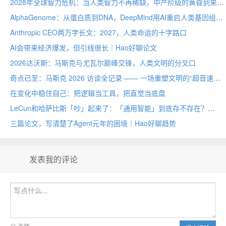
2028年全球智力危机：当人类智力不再稀缺，中产阶级的黄昏到来？
AlphaGenome：从蛋白质到DNA，DeepMind用AI重启人类基因组计划
Anthropic CEO两万字长文：2027，人类命运的十字路口
AI会带来经济爆发，但引线很长｜Hao好聊论文
2026达沃斯：马斯克与尤瓦尔巅峰交锋，人类文明的分叉口
奇点已至：马斯克 2026 访谈全记录 —— 一场重塑文明的“超音速海啸”
在变化中稳住自己：把逻辑当工具，把直觉当底盘
LeCun和哈萨比斯「吵」起来了：「通用智能」到底存不存在？
三篇论文，写清楚了Agent元年的困境｜Hao好聊趋势
发表我的评论