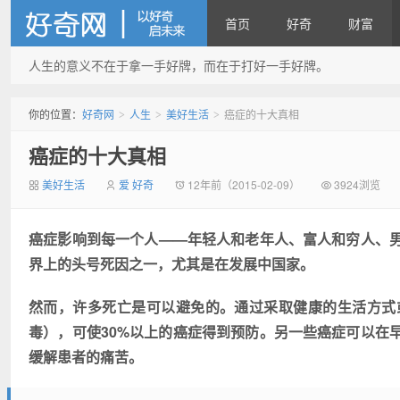
首页
好奇
财富
人生的意义不在于拿一手好牌，而在于打好一手好牌。
好奇网
你的位置：
好奇网
人生
美好生活
癌症的十大真相
>
>
>
癌症的十大真相
美好生活
爱 好奇
12年前（2015-02-09）
3924浏览
癌症影响到每一个人——年轻人和老年人、富人和穷人、
界上的头号死因之一，尤其是在发展中国家。
然而，许多死亡是可以避免的。通过采取健康的生活方式
毒），可使30%以上的癌症得到预防。另一些癌症可以在
缓解患者的痛苦。