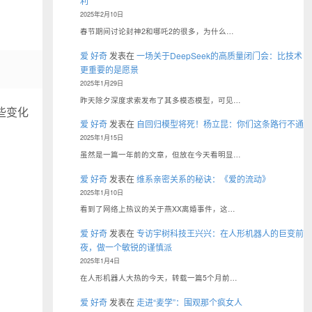
利
2025年2月10日
春节期间讨论封神2和哪吒2的很多，为什么…
爱 好奇
发表在
一场关于DeepSeek的高质量闭门会：比技术
更重要的是愿景
2025年1月29日
昨天除夕深度求索发布了其多模态模型，可见…
些变化
爱 好奇
发表在
自回归模型将死！杨立昆：你们这条路行不通
2025年1月15日
虽然是一篇一年前的文章，但放在今天看明显…
爱 好奇
发表在
维系亲密关系的秘诀：《爱的流动》
2025年1月10日
看到了网络上热议的关于燕XX离婚事件，这…
爱 好奇
发表在
专访宇树科技王兴兴：在人形机器人的巨变前
夜，做一个敏锐的谨慎派
2025年1月4日
在人形机器人大热的今天，转载一篇5个月前…
爱 好奇
发表在
走进“麦学”：围观那个疯女人