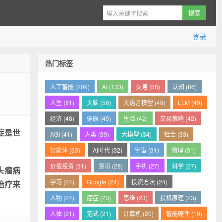
登录
热门标签
人工智能 (209)
AI (133)
交易 (88)
认知 (86)
人生 (81)
大脑 (56)
大语言模型 (49)
LLM (49)
经济 (48)
健康 (45)
生活 (42)
交易策略 (42)
症是世
AGI (41)
人类 (39)
大模型 (34)
社会 (33)
智能体 (33)
AI时代 (32)
宇宙 (31)
物理 (31)
价值投资 (31)
意识 (28)
手机 (27)
科学 (27)
头瘤病
学习 (24)
Google (24)
投资方法 (24)
治疗来
人物 (24)
癌症 (23)
思维 (23)
投机原理 (23)
人体 (21)
范式 (21)
计算机 (20)
智能硬件 (19)