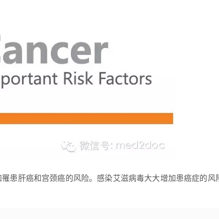
加罹患肝癌和宫颈癌的风险。感染艾滋病毒大大增加患癌症的风