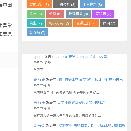
展中国
智能家居 (8)
手机技巧 (8)
上网技巧 (8)
股市 (8)
幻觉 (8)
推理模型 (8)
互联网 (7)
商业 (7)
Windows (7)
交通工具 (7)
时间 (7)
生异常
奢侈品 (7)
主要原
spring
发表在
CentOS安装Fail2ban之小白攻略
2025年4月28日
学习了
爱 好奇
发表在
我们的身体充满“错误”，却让我们成为自己
2025年3月17日
前面转载了同一内容的“我们都是基因的马赛…
爱 好奇
发表在
哲学还能解答现代人的困惑吗？
2025年2月14日
很有意思的一篇关于哲学的文章，若以前还对…
爱 好奇
发表在
《封神2》崩的越惨，DeepSeek的刀就越锋