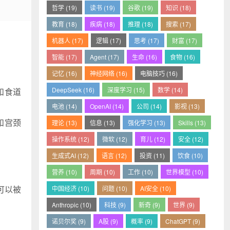
哲学 (19)
读书 (19)
谷歌 (19)
知识 (18)
教育 (18)
疾病 (18)
推理 (18)
搜索 (17)
机器人 (17)
逻辑 (17)
思考 (17)
财富 (17)
智能 (17)
Agent (17)
生命 (16)
食物 (16)
记忆 (16)
神经网络 (16)
电脑技巧 (16)
DeepSeek (16)
深度学习 (15)
数学 (14)
和食道
电池 (14)
OpenAI (14)
公司 (14)
影视 (13)
和宫颈
理论 (13)
信息 (13)
强化学习 (13)
Skills (13)
操作系统 (12)
微软 (12)
育儿 (12)
安全 (12)
生成式AI (12)
语言 (12)
投资 (11)
饮食 (10)
营养 (10)
周期 (10)
工作 (10)
世界模型 (10)
可以被
中国经济 (10)
问题 (10)
AI安全 (10)
Anthropic (10)
科技 (9)
新奇 (9)
世界 (9)
诺贝尔奖 (9)
A股 (9)
概率 (9)
ChatGPT (9)