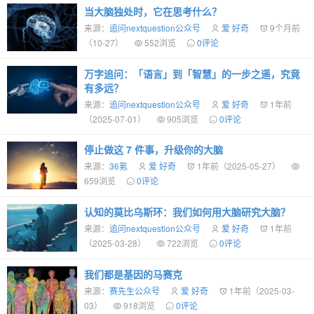
当大脑独处时，它在思考什么？
来源：
追问nextquestion公众号
爱 好奇
9个月前
（10-27）
552浏览
0评论
万字追问：「语言」到「智慧」的一步之遥，究竟
有多远？
来源：
追问nextquestion公众号
爱 好奇
1年前
（2025-07-01）
905浏览
0评论
停止做这 7 件事，升级你的大脑
来源：
36氪
爱 好奇
1年前（2025-05-27）
659浏览
0评论
认知的莫比乌斯环：我们如何用大脑研究大脑？
来源：
追问nextquestion公众号
爱 好奇
1年前
（2025-03-28）
722浏览
0评论
我们都是基因的马赛克
来源：
赛先生公众号
爱 好奇
1年前（2025-03-
03）
918浏览
0评论