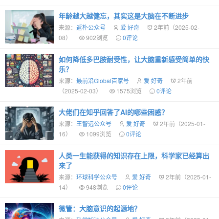
年龄越大越健忘，其实这是大脑在不断进步
来源：
返朴公众号
爱 好奇
2年前（2025-02-
08）
902浏览
0评论
如何降低多巴胺耐受性，让大脑重新感受简单的快
乐？
来源：
最前沿Global百家号
爱 好奇
2年前
（2025-02-03）
1575浏览
0评论
大佬们在知乎回答了AI的哪些困惑？
来源：
王智远公众号
爱 好奇
2年前（2025-01-
16）
1099浏览
0评论
人类一生能获得的知识存在上限，科学家已经算出
来了
来源：
环球科学公众号
爱 好奇
2年前（2025-01-
14）
948浏览
0评论
微管：大脑意识的起源地？