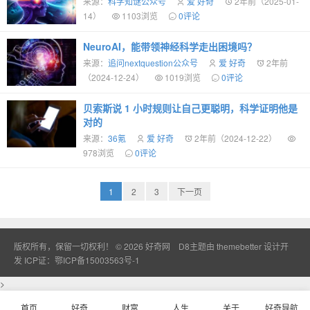
来源：
科学知谜公众号
爱 好奇
2年前（2025-01-
14）
1103浏览
0评论
NeuroAI，能带领神经科学走出困境吗？
来源：
追问nextquestion公众号
爱 好奇
2年前
（2024-12-24）
1019浏览
0评论
贝索斯说 1 小时规则让自己更聪明，科学证明他是
对的
来源：
36氪
爱 好奇
2年前（2024-12-22）
978浏览
0评论
1
2
3
下一页
版权所有，保留一切权利！ © 2026
好奇网
D8主题由
themebetter
设计开
发
ICP证：鄂ICP备15003563号-1
>
首页
好奇
财富
人生
关于
好奇导航