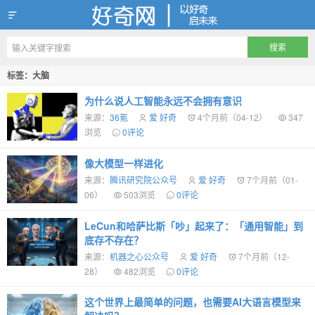
好奇网
标签：大脑
为什么说人工智能永远不会拥有意识
来源：
36氪
爱 好奇
4个月前（04-12）
347
浏览
0评论
像大模型一样进化
来源：
腾讯研究院公众号
爱 好奇
7个月前（01-
06）
503浏览
0评论
LeCun和哈萨比斯「吵」起来了：「通用智能」到
底存不存在？
来源：
机器之心公众号
爱 好奇
7个月前（12-
28）
482浏览
0评论
这个世界上最简单的问题，也需要AI大语言模型来