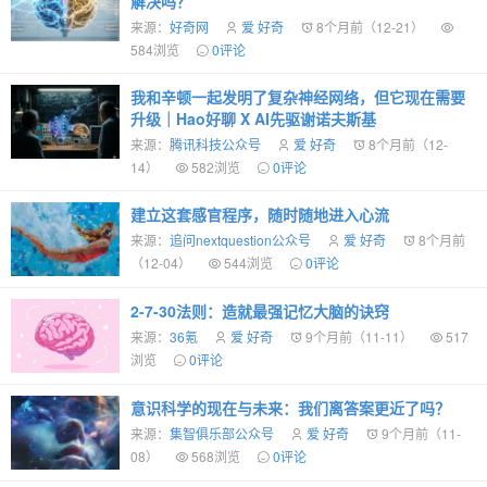
解决吗？
来源：
好奇网
爱 好奇
8个月前（12-21）
584浏览
0评论
我和辛顿一起发明了复杂神经网络，但它现在需要
升级｜Hao好聊 X AI先驱谢诺夫斯基
来源：
腾讯科技公众号
爱 好奇
8个月前（12-
14）
582浏览
0评论
建立这套感官程序，随时随地进入心流
来源：
追问nextquestion公众号
爱 好奇
8个月前
（12-04）
544浏览
0评论
2-7-30法则：造就最强记忆大脑的诀窍
来源：
36氪
爱 好奇
9个月前（11-11）
517
浏览
0评论
意识科学的现在与未来：我们离答案更近了吗？
来源：
集智俱乐部公众号
爱 好奇
9个月前（11-
08）
568浏览
0评论