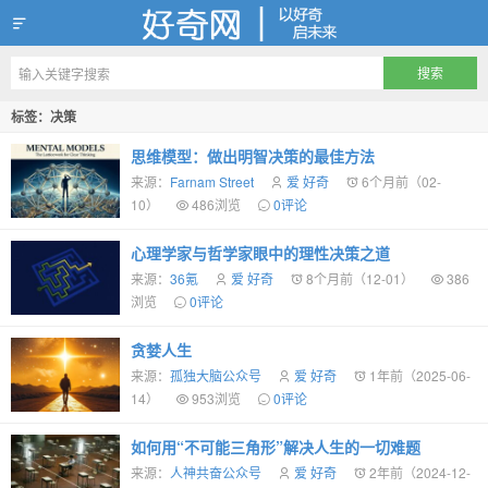
好奇网
标签：决策
思维模型：做出明智决策的最佳方法
来源：
Farnam Street
爱 好奇
6个月前（02-
10）
486浏览
0评论
心理学家与哲学家眼中的理性决策之道
来源：
36氪
爱 好奇
8个月前（12-01）
386
浏览
0评论
贪婪人生
来源：
孤独大脑公众号
爱 好奇
1年前（2025-06-
14）
953浏览
0评论
如何用“不可能三角形”解决人生的一切难题
来源：
人神共奋公众号
爱 好奇
2年前（2024-12-