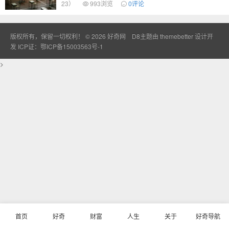
23）
993浏览
0评论
版权所有，保留一切权利！ © 2026
好奇网
D8主题由
themebetter
设计开
发
ICP证：鄂ICP备15003563号-1
>
首页
好奇
财富
人生
关于
好奇导航