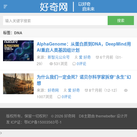
好奇网
标签：DNA
AlphaGenome：从蛋白质到DNA，DeepMind用
AI重启人类基因组计划
来源：
新智元公众号
爱 好奇
6个月前（01-
29）
531浏览
0评论
为什么我们一定会死？诺贝尔科学家拆穿“永生”幻
想
来源：
好奇网
爱 好奇
8个月前（12-12）
1007浏览
0评论
版权所有，保留一切权利！ © 2026
好奇网
D8主题由
themebetter
设计开
发
ICP证：鄂ICP备15003563号-1
>