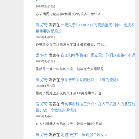
利
2025年2月10日
春节期间讨论封神2和哪吒2的很多，为什么…
爱 好奇
发表在
一场关于DeepSeek的高质量闭门会：比技术
更重要的是愿景
2025年1月29日
昨天除夕深度求索发布了其多模态模型，可见…
爱 好奇
发表在
自回归模型将死！杨立昆：你们这条路行不通
2025年1月15日
虽然是一篇一年前的文章，但放在今天看明显…
爱 好奇
发表在
维系亲密关系的秘诀：《爱的流动》
2025年1月10日
看到了网络上热议的关于燕XX离婚事件，这…
爱 好奇
发表在
专访宇树科技王兴兴：在人形机器人的巨变前
夜，做一个敏锐的谨慎派
2025年1月4日
在人形机器人大热的今天，转载一篇5个月前…
爱 好奇
发表在
走进“麦学”：围观那个疯女人