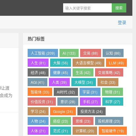
登录
热门标签
人工智能 (209)
AI (133)
交易 (88)
认知 (86)
人生 (81)
大脑 (56)
大语言模型 (49)
LLM (49)
经济 (48)
健康 (45)
生活 (42)
交易策略 (42)
AGI (41)
人类 (39)
大模型 (34)
社会 (33)
I让渡
智能体 (33)
AI时代 (32)
宇宙 (31)
物理 (31)
将会成为
价值投资 (31)
意识 (28)
手机 (27)
科学 (27)
学习 (24)
Google (24)
投资方法 (24)
人物 (24)
癌症 (23)
思维 (23)
投机原理 (23)
人体 (21)
范式 (21)
计算机 (20)
智能硬件 (19)