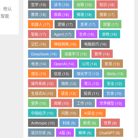
哲学 (19)
读书 (19)
谷歌 (19)
知识 (18)
，他认
教育 (18)
疾病 (18)
推理 (18)
搜索 (17)
工智能
机器人 (17)
逻辑 (17)
思考 (17)
财富 (17)
智能 (17)
Agent (17)
生命 (16)
食物 (16)
记忆 (16)
神经网络 (16)
电脑技巧 (16)
DeepSeek (16)
深度学习 (15)
数学 (14)
电池 (14)
OpenAI (14)
公司 (14)
影视 (13)
理论 (13)
信息 (13)
强化学习 (13)
Skills (13)
操作系统 (12)
微软 (12)
育儿 (12)
安全 (12)
生成式AI (12)
语言 (12)
投资 (11)
饮食 (10)
营养 (10)
周期 (10)
工作 (10)
世界模型 (10)
中国经济 (10)
问题 (10)
AI安全 (10)
Anthropic (10)
科技 (9)
新奇 (9)
世界 (9)
诺贝尔奖 (9)
A股 (9)
概率 (9)
ChatGPT (9)