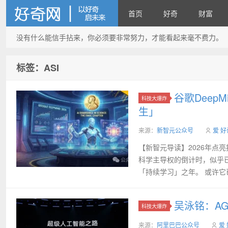
首页
好奇
财富
没有什么能信手拈来，你必须要非常努力，才能看起来毫不费力。
好奇网
标签：ASI
谷歌Deep
科技大爆炸
生」
来源：
新智元公众号
爱 好
【新智元导读】2026年点亮
科学主导权的倒计时，似乎已经
「持续学习」之年。 或许它已
吴泳铭：A
科技大爆炸
来源：
阿里巴巴公众号
爱