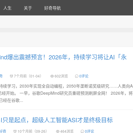
人生
关于
好奇导航
Mind爆出震撼预言！2026年，持续学习将让AI「永
奇
7个月前（01-04）
602浏览
0评论
持续学习，2030年实现全自动编程，2050年垄断诺奖级研究……人类向A
开始。 一早，谷歌DeepMind研究员重磅预测刷屏全网！ 2026年，
经在谷歌...
GI只是起点，超级人工智能ASI才是终极目标
 好奇
10个月前（09-26）
464浏览
0评论