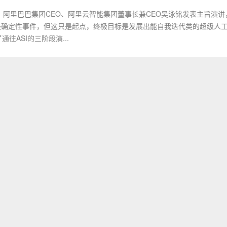
会上，阿里巴巴集团CEO、阿里云智能集团董事长兼CEO吴泳铭发表主旨演讲
已是确定性事件，但这只是起点，终极目标是发展出能自我迭代类的超级人
通往ASI的三阶段演...