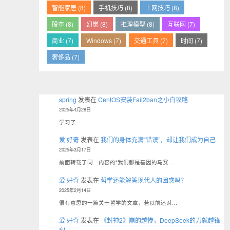
智能家居 (8)
手机技巧 (8)
上网技巧 (8)
股市 (8)
幻觉 (8)
推理模型 (8)
互联网 (7)
商业 (7)
Windows (7)
交通工具 (7)
时间 (7)
奢侈品 (7)
spring
发表在
CentOS安装Fail2ban之小白攻略
2025年4月28日
学习了
爱 好奇
发表在
我们的身体充满“错误”，却让我们成为自己
2025年3月17日
前面转载了同一内容的“我们都是基因的马赛…
爱 好奇
发表在
哲学还能解答现代人的困惑吗？
2025年2月14日
很有意思的一篇关于哲学的文章，若以前还对…
爱 好奇
发表在
《封神2》崩的越惨，DeepSeek的刀就越锋