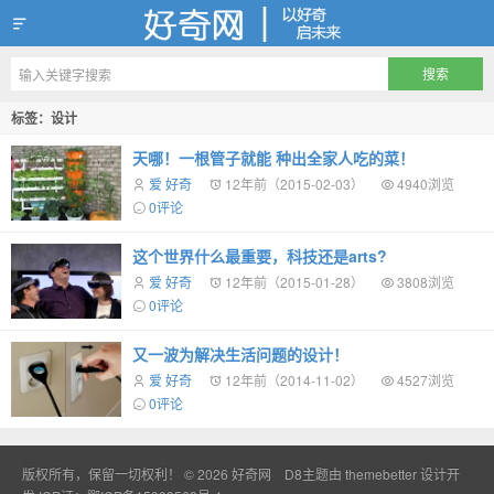
好奇网
标签：设计
天哪！一根管子就能 种出全家人吃的菜！
爱 好奇
12年前（2015-02-03）
4940浏览
0评论
这个世界什么最重要，科技还是arts?
爱 好奇
12年前（2015-01-28）
3808浏览
0评论
又一波为解决生活问题的设计！
爱 好奇
12年前（2014-11-02）
4527浏览
0评论
版权所有，保留一切权利！ © 2026
好奇网
D8主题由
themebetter
设计开