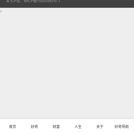
发
ICP证：鄂ICP备15003563号-1
>
首页
好奇
财富
人生
关于
好奇导航