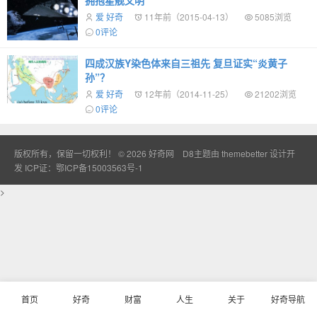
拥抱星舰文明
爱 好奇
11年前（2015-04-13）
5085浏览
0评论
四成汉族Y染色体来自三祖先 复旦证实“炎黄子
孙”？
爱 好奇
12年前（2014-11-25）
21202浏览
0评论
版权所有，保留一切权利！ © 2026
好奇网
D8主题由
themebetter
设计开
发
ICP证：鄂ICP备15003563号-1
>
首页
好奇
财富
人生
关于
好奇导航