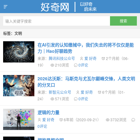
好奇网
标签：文明
在AI引发的认知缴械中，我们失去的将不仅仅是能
力｜Hao好聊趋势
来源：
腾讯科技公众号
爱 好奇
2个月前（06-
19）
210浏览
0评论
2026达沃斯：马斯克与尤瓦尔巅峰交锋，人类文明
的分叉口
来源：
新智元公众号
爱 好奇
6个月前（01-
24）
571浏览
0评论
逻辑的力量
爱 好奇
6年前（2020-09-21）
3732浏览
0评论