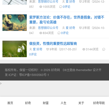
来源：
思想钢印公众号
爱 好奇
2年前（2024-12-
05）
1005浏览
0评论
索罗斯方法论：价值不存在，世界是假象，对错不
重要，盈亏论英雄
来源：
思想钢印公众号
爱 好奇
2年前（2024-10-
04）
834浏览
0评论
做投资，性情的重要性远超智商
爱 好奇
9年前（2017-05-20）
3144浏览
0评论
版权所有，保留一切权利！ © 2026
好奇网
D8主题由
themebetter
设计开
发
ICP证：鄂ICP备15003563号-1
>
首页
好奇
财富
人生
关于
好奇导航