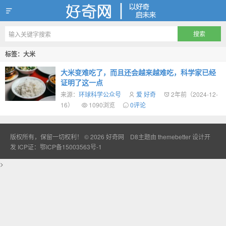
好奇网
标签：大米
大米变难吃了，而且还会越来越难吃，科学家已经
证明了这一点
来源：
环球科学公众号
爱 好奇
2年前（2024-12-
16）
1090浏览
0评论
版权所有，保留一切权利！ © 2026
好奇网
D8主题由
themebetter
设计开
发
ICP证：鄂ICP备15003563号-1
>