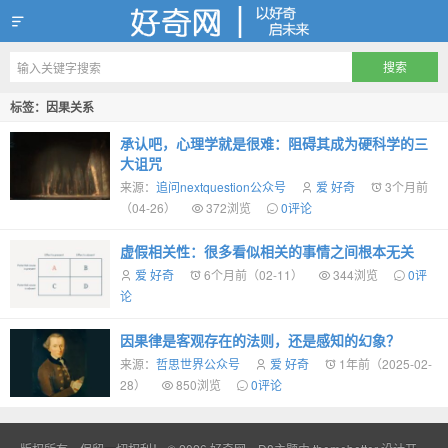
好奇网
标签：因果关系
承认吧，心理学就是很难：阻碍其成为硬科学的三
大诅咒
来源：
追问nextquestion公众号
爱 好奇
3个月前
（04-26）
372浏览
0评论
虚假相关性：很多看似相关的事情之间根本无关
爱 好奇
6个月前（02-11）
344浏览
0评
论
因果律是客观存在的法则，还是感知的幻象？
来源：
哲思世界公众号
爱 好奇
1年前（2025-02-
28）
850浏览
0评论