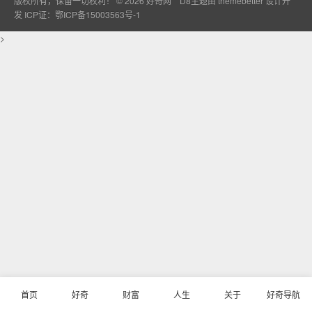
版权所有，保留一切权利！ © 2026
好奇网
D8主题由
themebetter
设计开
发
ICP证：鄂ICP备15003563号-1
>
首页
好奇
财富
人生
关于
好奇导航