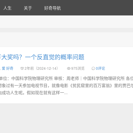
人生
关于
好奇导航
万大奖吗？一个反直觉的概率问题
爱 好奇
2年前（2024-12-14）
975浏览
0评论
单位：中国科学院物理研究所 审核：周老师｜中国科学院物理研究所 各
想象过有一天参加电视节目，就像电影《贫民窟里的百万富翁》里的贾巴尔
成功人生呢。假如现在就有这样一...