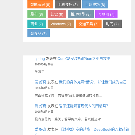
智能家居 (8)
手机技巧 (8)
上网技巧 (8)
股市 (8)
幻觉 (8)
推理模型 (8)
互联网 (7)
商业 (7)
Windows (7)
交通工具 (7)
时间 (7)
奢侈品 (7)
spring
发表在
CentOS安装Fail2ban之小白攻略
2025年4月28日
学习了
爱 好奇
发表在
我们的身体充满“错误”，却让我们成为自己
2025年3月17日
前面转载了同一内容的“我们都是基因的马赛…
爱 好奇
发表在
哲学还能解答现代人的困惑吗？
2025年2月14日
很有意思的一篇关于哲学的文章，若以前还对…
爱 好奇
发表在
《封神2》崩的越惨，DeepSeek的刀就越锋