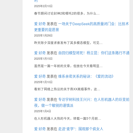
利
2025年2月10日
春节期间讨论封神2和哪吒2的很多，为什么…
爱 好奇
发表在
一场关于DeepSeek的高质量闭门会：比技术
更重要的是愿景
2025年1月29日
昨天除夕深度求索发布了其多模态模型，可见…
爱 好奇
发表在
自回归模型将死！杨立昆：你们这条路行不通
2025年1月15日
虽然是一篇一年前的文章，但放在今天看明显…
爱 好奇
发表在
维系亲密关系的秘诀：《爱的流动》
2025年1月10日
看到了网络上热议的关于燕XX离婚事件，这…
爱 好奇
发表在
专访宇树科技王兴兴：在人形机器人的巨变前
夜，做一个敏锐的谨慎派
2025年1月4日
在人形机器人大热的今天，转载一篇5个月前…
爱 好奇
发表在
走进“麦学”：围观那个疯女人