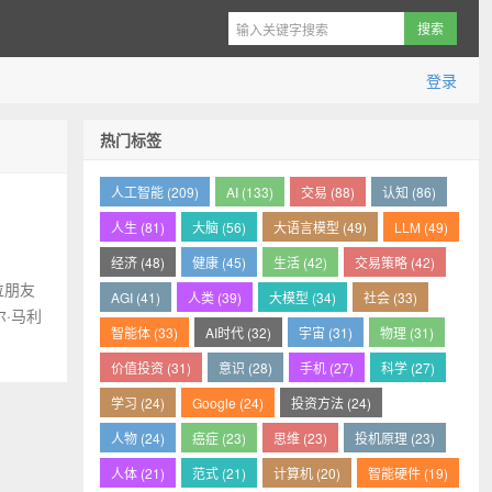
登录
热门标签
人工智能 (209)
AI (133)
交易 (88)
认知 (86)
人生 (81)
大脑 (56)
大语言模型 (49)
LLM (49)
经济 (48)
健康 (45)
生活 (42)
交易策略 (42)
位朋友
AGI (41)
人类 (39)
大模型 (34)
社会 (33)
·马利
智能体 (33)
AI时代 (32)
宇宙 (31)
物理 (31)
价值投资 (31)
意识 (28)
手机 (27)
科学 (27)
学习 (24)
Google (24)
投资方法 (24)
人物 (24)
癌症 (23)
思维 (23)
投机原理 (23)
人体 (21)
范式 (21)
计算机 (20)
智能硬件 (19)