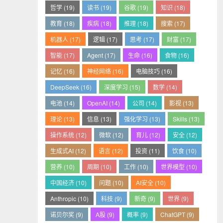
哲学 (19)
读书 (19)
谷歌 (19)
知识 (18)
教育 (18)
疾病 (18)
推理 (18)
搜索 (17)
机器人 (17)
逻辑 (17)
思考 (17)
财富 (17)
智能 (17)
Agent (17)
生命 (16)
食物 (16)
记忆 (16)
神经网络 (16)
电脑技巧 (16)
DeepSeek (16)
深度学习 (15)
数学 (14)
电池 (14)
OpenAI (14)
公司 (14)
影视 (13)
理论 (13)
信息 (13)
强化学习 (13)
Skills (13)
操作系统 (12)
微软 (12)
育儿 (12)
安全 (12)
生成式AI (12)
语言 (12)
投资 (11)
饮食 (10)
营养 (10)
周期 (10)
工作 (10)
世界模型 (10)
中国经济 (10)
问题 (10)
AI安全 (10)
Anthropic (10)
科技 (9)
新奇 (9)
世界 (9)
诺贝尔奖 (9)
A股 (9)
概率 (9)
ChatGPT (9)