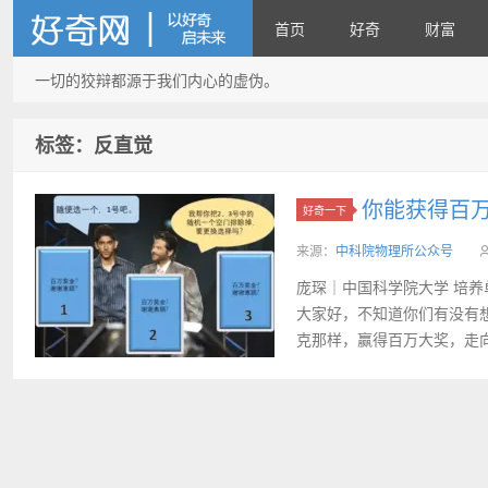
首页
好奇
财富
一切的狡辩都源于我们内心的虚伪。
好奇网
标签：反直觉
你能获得百
好奇一下
来源：
中科院物理所公众号
庞琛｜中国科学院大学 培养
大家好，不知道你们有没有
克那样，赢得百万大奖，走向