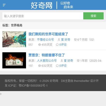
好奇网
标签：世界格局
我们熟知的世界可能结束了
来源：
不懂经公众号
爱 好奇
6个月前（02-
05）
455浏览
0评论
贾晋京：特朗普撑不住了
来源：
人大重阳公众号
爱 好奇
1年前（2025-04-
19）
632浏览
0评论
版权所有，保留一切权利！ © 2026
好奇网
D8主题由
themebetter
设计开
发
ICP证：鄂ICP备15003563号-1
>