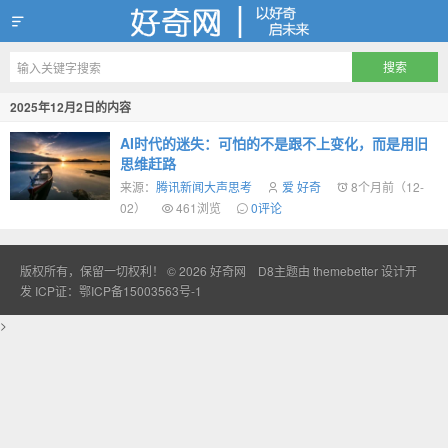
好奇网
2025年12月2日的内容
AI时代的迷失：可怕的不是跟不上变化，而是用旧
思维赶路
来源：
腾讯新闻大声思考
爱 好奇
8个月前（12-
02）
461浏览
0评论
版权所有，保留一切权利！ © 2026
好奇网
D8主题由
themebetter
设计开
发
ICP证：鄂ICP备15003563号-1
>