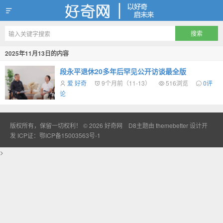
好奇网
2025年11月13日的内容
段永平退休20多年后罕见公开访谈最全版
爱 好奇
9个月前（11-13）
516浏览
0评
论
版权所有，保留一切权利！ © 2026
好奇网
D8主题由
themebetter
设计开
发
ICP证：鄂ICP备15003563号-1
>