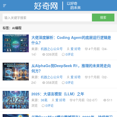
好奇网
标签：AI编程
大佬深度解析：Coding Agent的底层运行逻辑是
什么？
来源：
机器之心公众号
爱 好奇
4个月前（04-
14）
339浏览
0评论
从AlphaGo到DeepSeek R1，推理的未来将走向
何方？
来源：
机器之心公众号
爱 好奇
5个月前（02-
24）
358浏览
0评论
2025：大语言模型（LLM）之年
来源：
36氪
爱 好奇
6个月前（02-07）
511
浏览
0评论