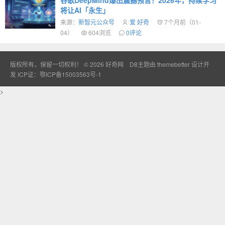
谷歌DeepMind爆出震撼预言！2026年，持续学习
将让AI「永生」
来源：
新智元公众号
爱 好奇
7个月前（01-
04）
604浏览
0评论
版权所有，保留一切权利！ © 2026
好奇网
D8主题由
themebetter
设计开
发
ICP证：鄂ICP备15003563号-1
>